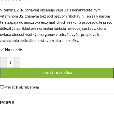
Vitamín B2 (Riboflavín) obsahuje kapsule s nenahraditeľným
vitamínom B2, známym tiež pod názvom riboflavín. Ten sa v našom
tele zapája do množstva enzymatických reakcií a procesov. Je preto
dôležitý napríklad pre normálnu funkciu nervovej sústavy, ktorá
ovláda činnosť všetkých orgánov v tele. Navyše, prispieva k
zachovaniu optimálneho stavu zraku a pokožky.
Na sklade
-
+
PRIDAŤ DO KOŠÍKA
Pridať k obľúbeným
POPIS