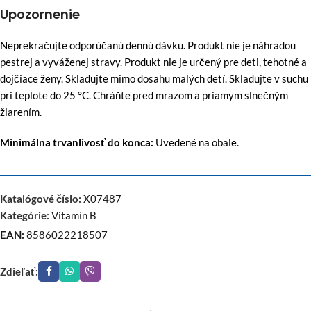
Upozornenie
Neprekračujte odporúčanú dennú dávku. Produkt nie je náhradou
pestrej a vyváženej stravy. Produkt nie je určený pre deti, tehotné a
dojčiace ženy. Skladujte mimo dosahu malých detí. Skladujte v suchu
pri teplote do 25 °C. Chráňte pred mrazom a priamym slnečným
žiarením.
Minimálna trvanlivosť do konca:
Uvedené na obale.
Katalógové číslo:
X07487
Kategórie:
Vitamín B
EAN:
8586022218507
Zdieľať: