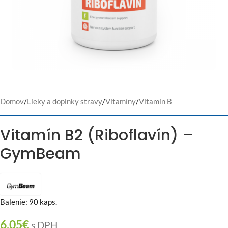
Domov
/
Lieky a doplnky stravy
/
Vitamíny
/
Vitamín B
Vitamín B2 (Riboflavín) –
GymBeam
Balenie: 90 kaps.
6,05
€
s DPH