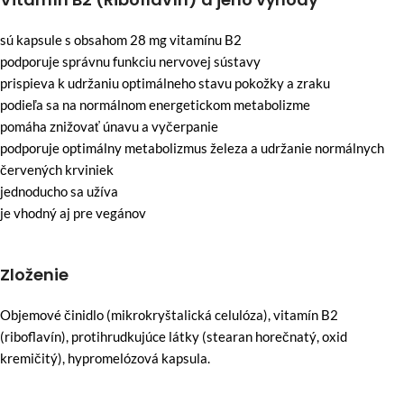
sú kapsule s obsahom 28 mg vitamínu B2
podporuje správnu funkciu nervovej sústavy
prispieva k udržaniu optimálneho stavu pokožky a zraku
podieľa sa na normálnom energetickom metabolizme
pomáha znižovať únavu a vyčerpanie
podporuje optimálny metabolizmus železa a udržanie normálnych
červených krviniek
jednoducho sa užíva
je vhodný aj pre vegánov
Zloženie
Objemové činidlo (mikrokryštalická celulóza), vitamín B2
(riboflavín), protihrudkujúce látky (stearan horečnatý, oxid
kremičitý), hypromelózová kapsula.