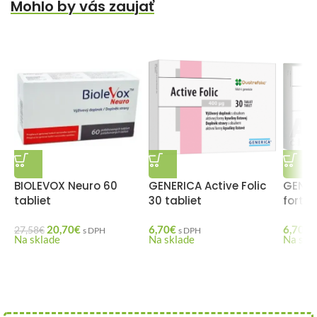
Mohlo by vás zaujať
BIOLEVOX Neuro 60
GENERICA Active Folic
GENER
tabliet
30 tabliet
forte 
20,70
€
6,70
€
6,70
€
27,58
€
s DPH
s DPH
Na sklade
Na sklade
Na skl