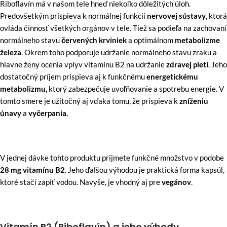
Riboflavín má v našom tele hneď niekoľko dôležitých úloh.
Predovšetkým prispieva k normálnej funkcii
nervovej sústavy
,
ktorá
ovláda činnosť všetkých orgánov v tele. Tiež sa podieľa na zachovaní
normálneho stavu
červených krviniek
a optimálnom
metabolizme
železa
. Okrem toho podporuje udržanie normálneho stavu zraku a
hlavne ženy ocenia vplyv vitamínu B2 na udržanie
zdravej pleti
. Jeho
dostatočný príjem prispieva aj k funkčnému
energetickému
metabolizmu,
ktorý
zabezpečuje uvoľňovanie a spotrebu energie. V
tomto smere je užitočný aj vďaka tomu, že prispieva k
zníženiu
únavy
a
vyčerpania.
V jednej dávke tohto produktu prijmete funkčné množstvo v podobe
28 mg vitamínu B2
. Jeho ďalšou výhodou je praktická forma kapsúl,
ktoré stačí zapiť vodou. Navyše, je vhodný aj pre
vegánov
.
Vitamín B2 (Riboflavín) a jeho výhody