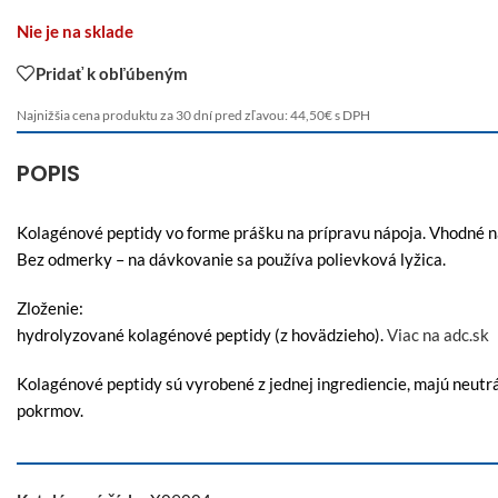
Nie je na sklade
Pridať k obľúbeným
Najnižšia cena produktu za 30 dní pred zľavou:
44,50
€
s DPH
POPIS
Kolagénové peptidy vo forme prášku na prípravu nápoja. Vhodné na
Bez odmerky – na dávkovanie sa používa polievková lyžica.
Zloženie:
hydrolyzované kolagénové peptidy (z hovädzieho).
Viac na adc.sk
Kolagénové peptidy sú vyrobené z jednej ingrediencie, majú neutrá
pokrmov.