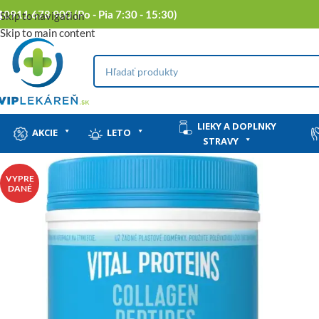
0911 678 900 (Po - Pia 7:30 - 15:30)
Skip to navigation
Skip to main content
LIEKY A DOPLNKY
AKCIE
LETO
STRAVY
VYPRE
DANÉ