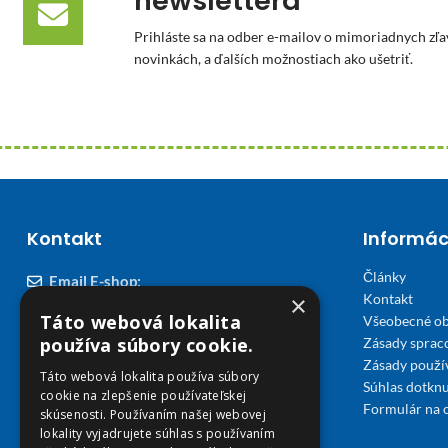
newslettera
Prihláste sa na odber e-mailov o mimoriadnych zľa
novinkách, a ďalších možnostiach ako ušetriť.
Kontakt
Informác
Články
Email E-shop:
×
Kontakt
podpora@viplekaren.sk
Táto webová lokalita
Všeobecné o
Telefón E-shop:
používa súbory cookie.
Zásady sprac
Zásady použi
0911 678 900
(Po - Pia 7:30 - 15:30)
Táto webová lokalita používa súbory
Súhlas dotknu
cookie na zlepšenie používateľskej
Telefón kamenná Lekáreň VIP Košice:
Formulár na 
skúsenosti. Používaním našej webovej
055 307 78 30
lokality vyjadrujete súhlas s používaním