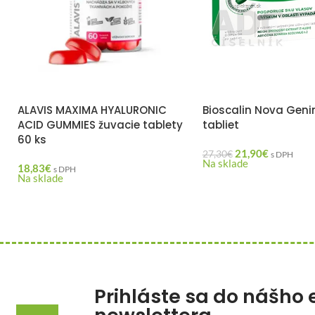
ALAVIS MAXIMA HYALURONIC
Bioscalin Nova Geni
ACID GUMMIES žuvacie tablety
tabliet
60 ks
21,90
€
27,30
€
s DPH
Na sklade
18,83
€
s DPH
Na sklade
Prihláste sa do nášho 