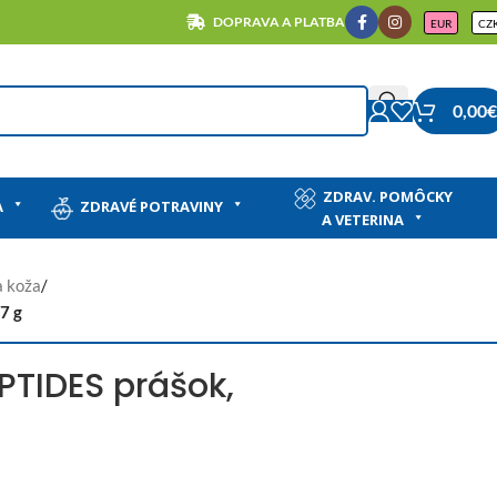
DOPRAVA A PLATBA
EUR
CZ
0,00
€
ZDRAV. POMÔCKY
A
ZDRAVÉ POTRAVINY
A VETERINA
a koža
/
7 g
PTIDES prášok,