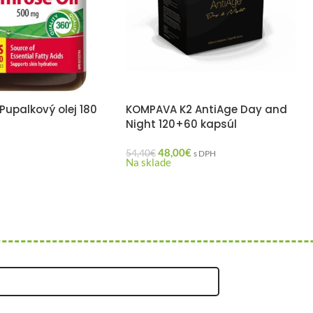
upalkový olej 180
KOMPAVA K2 AntiAge Day and
Night 120+60 kapsúl
48,00
€
54,40
€
H
s DPH
Na sklade