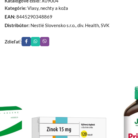
Katalógové číslo:
X09004
Kategórie:
Vlasy, nechty a koža
EAN:
8445290348869
Distribútor:
Nestlé Slovensko s.r.o., div. Health, SVK
Zdieľať: