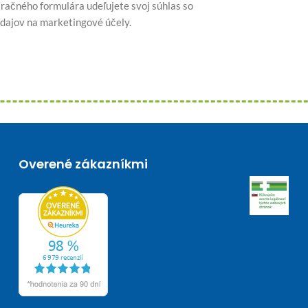
račného formulára udeľujete svoj súhlas so
dajov na marketingové účely.
Overené zákazníkmi