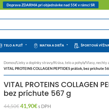
Doprava ZDARMA pri objednávke nad 55€ v rámci SR
TELO A PLEŤ
MATKA A DIEŤA
ŠPORTOVÁ VÝŽIV
Domov
/
Lieky a doplnky stravy
/
Krása, telo a pohyb
/
Vlasy, nechty 
VITAL PROTEINS COLLAGEN PEPTIDES prášok, bez príchute 56
VITAL PROTEINS COLLAGEN PE
bez príchute 567 g
41,90
€
44,50
€
s DPH