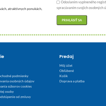
Odoslaním vyplneného regist
spracúvaním svojich osobných ú
vách, atraktívnych ponukách,
ie
Predaj
Môj účet
Obľúbené
bchodné podmienky
Košík
ovania osobných údajov
Doprava a platba
́vania súborov cookies
tej osoby
odstúpenie od zmluvy