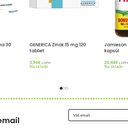
na 30
GENERICA Zinok 15 mg 120
Jamieson P
tabliet
kapsúl
3,96
€
20,48
€
s DPH
s DP
Na sklade
Na sklade
email