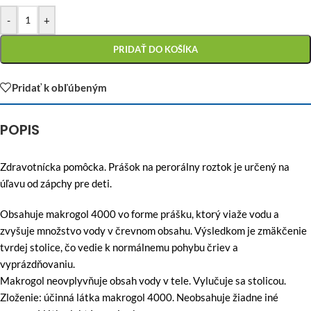
-
+
PRIDAŤ DO KOŠÍKA
Pridať k obľúbeným
POPIS
Zdravotnícka pomôcka. Prášok na perorálny roztok je určený na
úľavu od zápchy pre deti.
Obsahuje makrogol 4000 vo forme prášku, ktorý viaže vodu a
zvyšuje množstvo vody v črevnom obsahu. Výsledkom je zmäkčenie
tvrdej stolice, čo vedie k normálnemu pohybu čriev a
vyprázdňovaniu.
Makrogol neovplyvňuje obsah vody v tele. Vylučuje sa stolicou.
Zloženie: účinná látka makrogol 4000. Neobsahuje žiadne iné