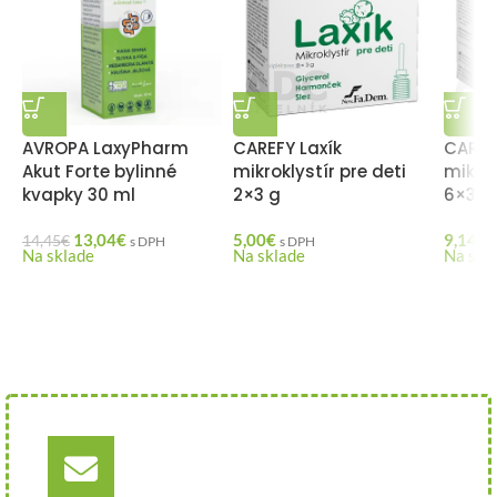
AVROPA LaxyPharm
CAREFY Laxík
CAREF
Akut Forte bylinné
mikroklystír pre deti
mikrok
kvapky 30 ml
2×3 g
6×3 g
13,04
€
5,00
€
9,14
€
14,45
€
s DPH
s DPH
Na sklade
Na sklade
Na skl