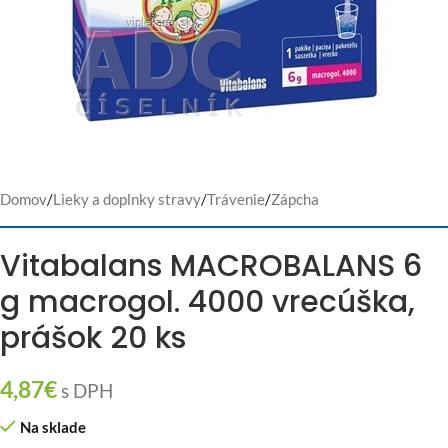
Domov
/
Lieky a doplnky stravy
/
Trávenie
/
Zápcha
Vitabalans MACROBALANS 6
g macrogol. 4000 vrecúška,
prášok 20 ks
4,87
€
s DPH
Na sklade