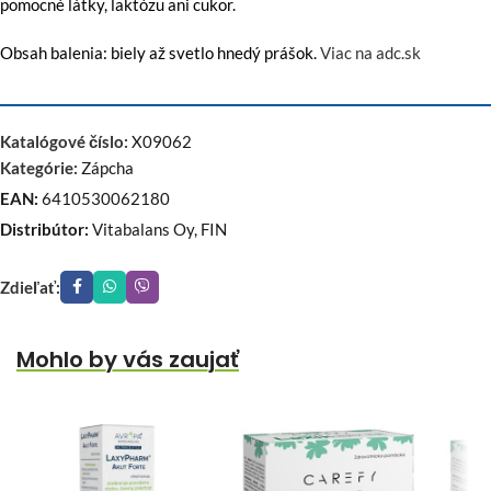
pomocné látky, laktózu ani cukor.
Obsah balenia: biely až svetlo hnedý prášok.
Viac na adc.sk
Katalógové číslo:
X09062
Kategórie:
Zápcha
EAN:
6410530062180
Distribútor:
Vitabalans Oy, FIN
Zdieľať:
Mohlo by vás zaujať