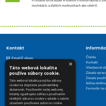
Prihláste sa na odber e-mailov o mimoriadnych zľa
novinkách, a ďalších možnostiach ako ušetriť.
Kontakt
Informác
Články
Email E-shop:
×
Kontakt
podpora@viplekaren.sk
Táto webová lokalita
Všeobecné o
Telefón E-shop:
používa súbory cookie.
Zásady sprac
Zásady použi
0911 678 900
(Po - Pia 7:30 - 15:30)
Táto webová lokalita používa súbory
Súhlas dotknu
cookie na zlepšenie používateľskej
Telefón kamenná Lekáreň VIP Košice:
Formulár na 
skúsenosti. Používaním našej webovej
055 307 78 30
lokality vyjadrujete súhlas s používaním
všetkých súborov cookie v súlade s našimi
(Po - Ne 8:00 - 18:00)
zásadami používania súborov cookie.