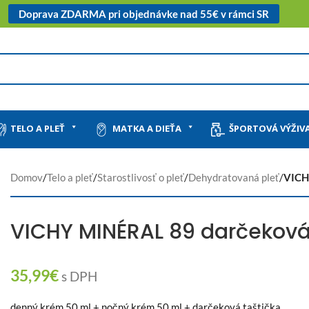
Doprava ZDARMA pri objednávke nad 55€ v rámci SR
TELO A PLEŤ
MATKA A DIEŤA
ŠPORTOVÁ VÝŽIV
Domov
/
Telo a pleť
/
Starostlivosť o pleť
/
Dehydratovaná pleť
/
VICH
VICHY MINÉRAL 89 darčeková
35,99
€
s DPH
denný krém 50 ml + nočný krém 50 ml + darčeková taštička