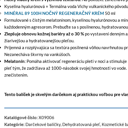
Kyselina hyalurónová + Termálna voda Vichy vulkanického pôvodu 
MINÉRAL 89 100H NOČNÝ REGENERAČNÝ KRÉM
50 ml
Formulované s čistým melatonínom, kyselinou hyalurónovou a mine
každodenným agresorom. Prebuďte sa s posilnenou, hydratovanou, 
Zlepšuje obnovu kožnej bariéry až o 30 %
po vystavení denným ag
žiarivejšou a hydratovanejšou pleťou.
Príjemná a rozplývajúca sa textúra posilnená vôňou navrhnutou pre 
Nezanecháva škvrny na vankúšoch.
Melatonín
: Pomáha aktivovať regeneráciu pleti v noci a stimuluj
pleť tým, že zadržiava až 1000-násobok svojej hmotnosti vo vode.
znečistením.
Tento balíček je skvelým darčekom aj praktickou voľbou pre vlas
Katalógové číslo:
X09006
Kategórie:
Darčekové balíčky
,
Dehydratovaná pleť
,
Kozmetické ba