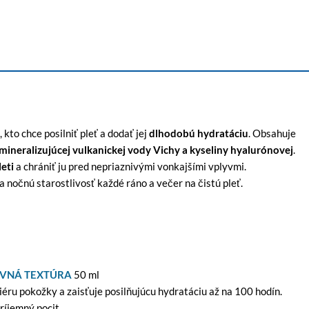
kto chce posilniť pleť a dodať jej
dlhodobú hydratáciu
. Obsahuje
mineralizujúcej vulkanickej vody Vichy a kyseliny hyalurónovej
.
eti
a chrániť ju pred nepriaznivými vonkajšími vplyvmi.
 nočnú starostlivosť každé ráno a večer na čistú pleť.
IVNÁ TEXTÚRA
50 ml
ru pokožky a zaisťuje posilňujúcu hydratáciu až na 100 hodín.
íjemný pocit.