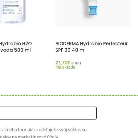
Hydrabio H2O
BIODERMA Hydrabio Perfecteur
 voda 500 ml
SPF 30 40 ml
21,70
€
H
s DPH
Na sklade
račného formulára udeľujete svoj súhlas so
dajov na marketingové účely.