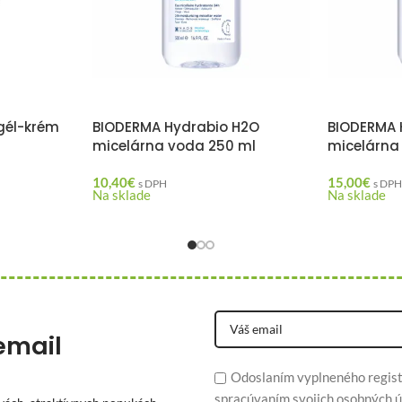
gél-krém
BIODERMA Hydrabio H2O
BIODERMA 
micelárna voda 250 ml
micelárna
10,40
€
15,00
€
s DPH
s DP
Na sklade
Na sklade
email
Odoslaním vyplneného regist
spracúvaním svojich osobných ú