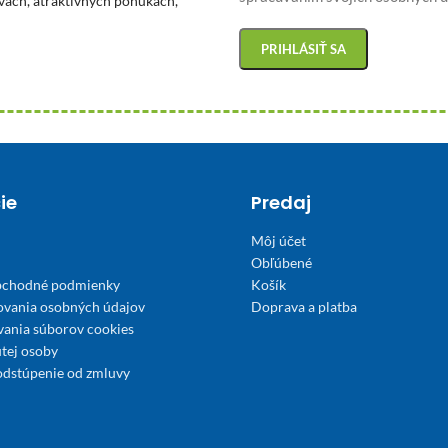
vách, atraktívnych ponukách,
ie
Predaj
Môj účet
Obľúbené
bchodné podmienky
Košík
ovania osobných údajov
Doprava a platba
́vania súborov cookies
tej osoby
odstúpenie od zmluvy