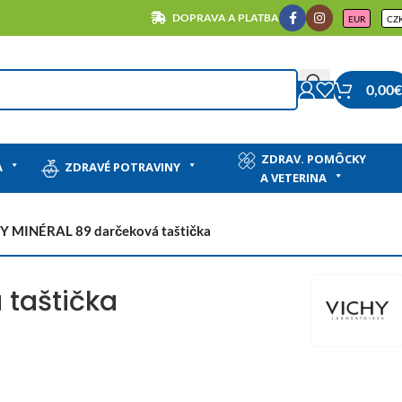
DOPRAVA A PLATBA
EUR
CZ
0,00
€
ZDRAV. POMÔCKY
A
ZDRAVÉ POTRAVINY
A VETERINA
Y MINÉRAL 89 darčeková taštička
 taštička