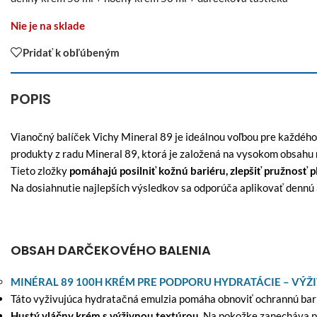
Nie je na sklade
Pridať k obľúbeným
POPIS
Vianočný balíček Vichy Mineral 89 je ideálnou voľbou pre každého, 
produkty z radu Mineral 89, ktorá je založená na vysokom obsahu
Tieto zložky
pomáhajú posilniť kožnú bariéru, zlepšiť pružnosť pl
Na dosiahnutie najlepších výsledkov sa odporúča aplikovať dennú a
OBSAH DARČEKOVÉHO BALENIA
MINÉRAL 89 100H KRÉM PRE PODPORU HYDRATÁCIE – VÝŽ
Táto vyživujúca hydratačná emulzia pomáha obnoviť ochrannú barié
Hustý vláčny krém s výživnou textúrou.
Na pokožke zanecháva pr