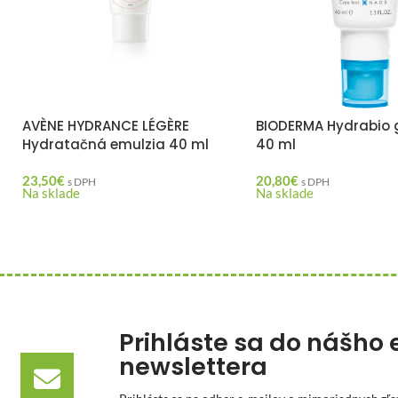
AVÈNE HYDRANCE LÉGÈRE
BIODERMA Hydrabio 
Hydratačná emulzia 40 ml
40 ml
23,50
€
20,80
€
s DPH
s DPH
Na sklade
Na sklade
Prihláste sa do nášho 
newslettera