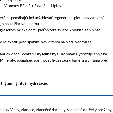
+ Vitamíny B3 a E + Skvalán + Lipidy.
rálmi pomáhajúcimi urýchľovať regeneráciu pleti po vystavení
plnou a žiarivou pleťou.
resorom, vďaka čomu pleť vyzerá sviežo. Zobuďte sa s plnšou,
relaxáciu pred spaním. Neviditeľná na pleti. Nedrolí sa.
e antioxidačnú ochranu.
Kyselina hyalurónová:
Hydratuje a vypĺňa
Minerály:
pomáhajú posilňovať hydratačnú bariéru a chránia pred
tný zimný rituál hydratácie.
líčky Vichy
,
Vianoce
,
Vianočné darčeky
,
Vianočné darčeky pre ženy
,