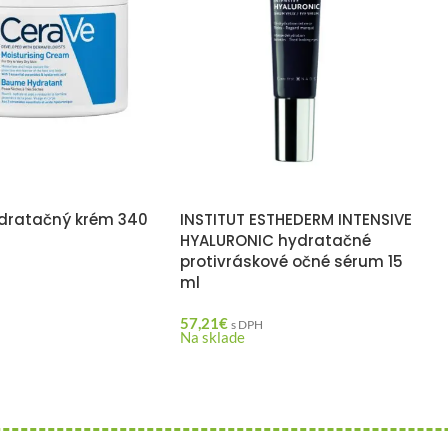
dratačný krém 340
INSTITUT ESTHEDERM INTENSIVE
HYALURONIC hydratačné
protivráskové očné sérum 15
ml
H
57,21
€
s DPH
Na sklade