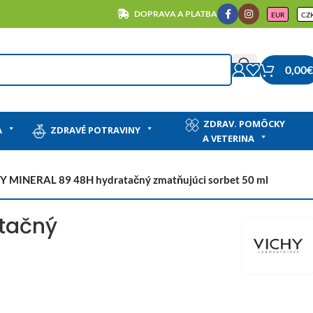
DOPRAVA A PLATBA
EUR
CZ
0,00
€
ZDRAV. POMÔCKY
A
ZDRAVÉ POTRAVINY
A VETERINA
Y MINERAL 89 48H hydratačný zmatňujúci sorbet 50 ml
tačný