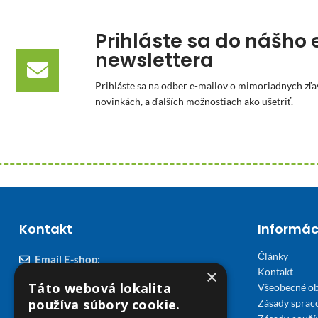
Prihláste sa do nášho 
newslettera
Prihláste sa na odber e-mailov o mimoriadnych zľa
novinkách, a ďalších možnostiach ako ušetriť.
Kontakt
Informác
Články
Email E-shop:
×
Kontakt
podpora@viplekaren.sk
Táto webová lokalita
Všeobecné o
Telefón E-shop:
používa súbory cookie.
Zásady sprac