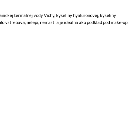
anickej termálnej vody Vichy, kyseliny hyalurónovej, kyseliny
lo vstrebáva, nelepí, nemastí a je ideálna ako podklad pod make-up.