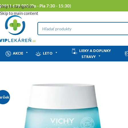
0911 678 900 (Po - Pia 7:30 - 15:30)
Skip to navigation
Skip to main content
LIEKY A DOPLNKY
AKCIE
LETO
STRAVY
arček