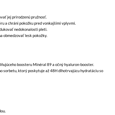
vať jej prirodzenú pružnosť.
ru a chráni pokožku pred vonkajšími vplyvmi.
ukovať nedokonalosti pleti.
ha obmedzovať lesk pokožky.
lňujúceho boosteru Minéral 89 a očný hyaluron-booster.
o sorbetu, ktorý poskytuje až 48H dlhotrvajúcu hydratáciu so
dou.