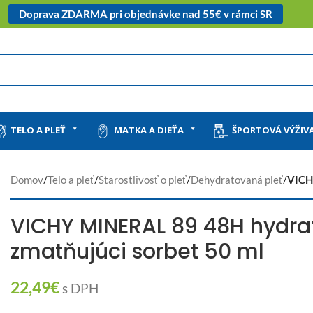
Doprava ZDARMA pri objednávke nad 55€ v rámci SR
TELO A PLEŤ
MATKA A DIEŤA
ŠPORTOVÁ VÝŽIV
Domov
/
Telo a pleť
/
Starostlivosť o pleť
/
Dehydratovaná pleť
/
VICH
VICHY MINERAL 89 48H hydra
zmatňujúci sorbet 50 ml
22,49
€
s DPH