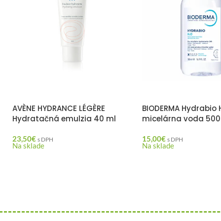
AVÈNE HYDRANCE LÉGÈRE
BIODERMA Hydrabio 
Hydratačná emulzia 40 ml
micelárna voda 500
23,50
€
15,00
€
s DPH
s DPH
Na sklade
Na sklade