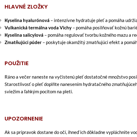
HLAVNÉ ZLOŽKY
Kyselina hyalurónová
– intenzívne hydratuje pleť a pomáha udržia
Vulkanická termálna voda Vichy
– pomáha posilňovať kožnú barié
Kyselina salicylová
– pomáha regulovať tvorbu kožného mazu a red
Zmatňujúci púder
– poskytuje okamžitý zmatňujúci efekt a pomá
POUŽITIE
Ráno a večer naneste na vyčistenú pleť dostatočné množstvo posi
Starostlivosť o pleť doplňte nanesením hydratačného zmatňujúceh
sviežim a ľahkým pocitom na pleti.
UPOZORNENIE
Ak sa prípravok dostane do očí, ihneď ich dôkladne vypláchnite vo