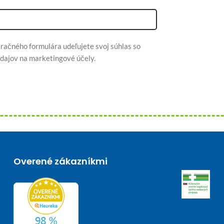
račného formulára udeľujete svoj súhlas so
dajov na marketingové účely.
Overené zákazníkmi