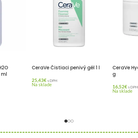
H2O
CeraVe Čistiaci penivý gél 1 l
CeraVe Hy
 ml
g
25,43
€
s DPH
Na sklade
16,52
€
s DP
Na sklade