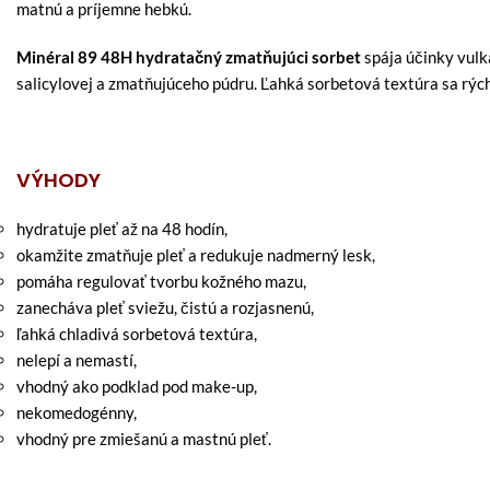
matnú a príjemne hebkú.
Minéral 89 48H hydratačný zmatňujúci sorbet
spája účinky vulk
salicylovej a zmatňujúceho púdru. Ľahká sorbetová textúra sa rých
VÝHODY
hydratuje pleť až na 48 hodín,
okamžite zmatňuje pleť a redukuje nadmerný lesk,
pomáha regulovať tvorbu kožného mazu,
zanecháva pleť sviežu, čistú a rozjasnenú,
ľahká chladivá sorbetová textúra,
nelepí a nemastí,
vhodný ako podklad pod make-up,
nekomedogénny,
vhodný pre zmiešanú a mastnú pleť.