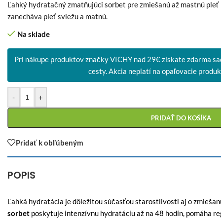
Ľahký hydratačný zmatňujúci sorbet pre zmiešanú až mastnú pleť 
zanecháva pleť sviežu a matnú.
Na sklade
Pri nákupe produktov značky VICHY nad 29€ získate zdarma sa
cesty. Akcia neplatí na opaľovacie produkt
-
+
PRIDAŤ DO KOŠÍKA
Pridať k obľúbeným
POPIS
Ľahká hydratácia je dôležitou súčasťou starostlivosti aj o zmiešan
sorbet
poskytuje intenzívnu hydratáciu až na 48 hodín, pomáha r