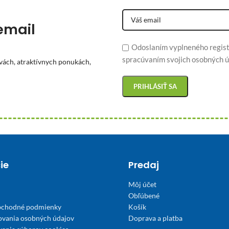
email
Odoslaním vyplneného regist
spracúvaním svojich osobných ú
vách, atraktívnych ponukách,
ie
Predaj
Môj účet
Obľúbené
bchodné podmienky
Košík
ovania osobných údajov
Doprava a platba