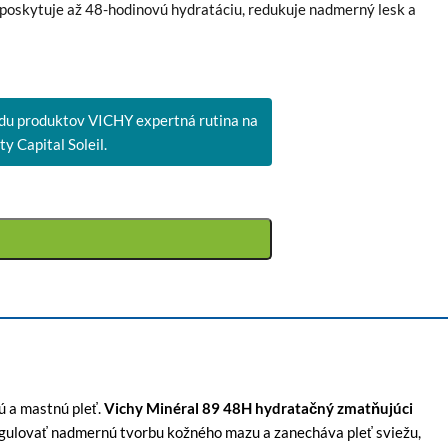
poskytuje až 48-hodinovú hydratáciu, redukuje nadmerný lesk a
du produktov VICHY expertná rutina na
y Capital Soleil.
ú a mastnú pleť.
Vichy Minéral 89 48H hydratačný zmatňujúci
egulovať nadmernú tvorbu kožného mazu a zanecháva pleť sviežu,