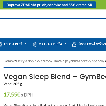
Doprava ZDARMA pri objednávke nad 55€ v rámci SR
TELO A PLEŤ
MATKA A DIEŤA
ŠPORTOVÁ VÝŽIV
Domov
/
Lieky a doplnky stravy
/
Hlava a psychika
/
Zdravý spánok
/
Vegan Sleep Blend – GymB
Váha: 205 g
17,55
€
s DPH
Vegan Sleep Blend je unikátny komplex 6 látok, ktorý skvelo zapad