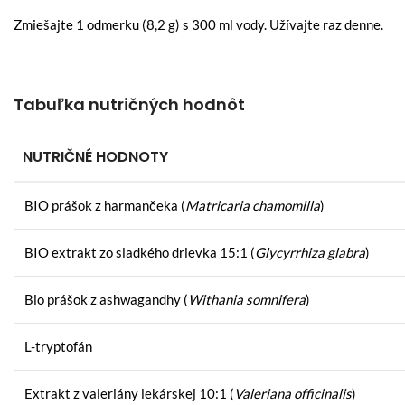
Zmiešajte 1 odmerku (8,2 g) s 300 ml vody. Užívajte raz denne.
Tabuľka nutričných hodnôt
NUTRIČNÉ HODNOTY
BIO prášok z harmančeka (
Matricaria chamomilla
)
BIO extrakt zo sladkého drievka 15:1 (
Glycyrrhiza glabra
)
Bio prášok z ashwagandhy (
Withania somnifera
)
L-tryptofán
Extrakt z valeriány lekárskej 10:1 (
Valeriana officinalis
)