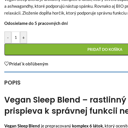
a ashwagandhy, ktoré podporujú nástup spánku. Rovnako aj BIO prá
relaxácii. Zloženie dopĺňa horčík, ktorý podporuje správnu funkci
Odosielame do 5 pracovných dní
-
+
PRIDAŤ DO KOŠÍKA
Pridať k obľúbeným
POPIS
Vegan Sleep Blend – rastlinný
prispieva k správnej funkcii
Vegan Sleep Blend
je prepracovaný
komplex 6 látok
, ktorý ocení