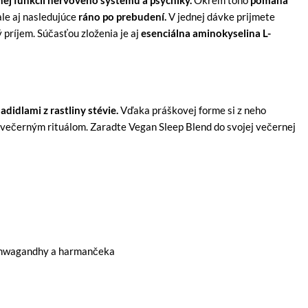
nej funkcii nervového systému a psychiky.
Okrem toho
pomáha
ale aj nasledujúce
ráno po prebudení.
V jednej dávke prijmete
 príjem. Súčasťou zloženia je aj
esenciálna aminokyselina L-
adidlami z rastliny stévie.
Vďaka práškovej forme si z neho
 večerným rituálom. Zaradte Vegan Sleep Blend do svojej večernej
 ashwagandhy a harmančeka