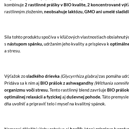
kombinuje
2 rastlinné prášky v BIO kvalite, 2 koncentrované výť
rastlinným zložením,
neobsahuje laktózu, GMO ani umelé sladidl
Sila tohto produktu spočíva v kľúčových vlastnostiach obsiahnutýc
s
nástupom spánku,
udržaním jeho kvality a prispieva k
optimálnej
a stresu.
Výťažok zo
sladkého drievka
(Glycyrrhiza glabra)
zas pomáha udrž
Pridáva sa k nim aj
BIO prášok z ashwagandhy
(Withania somnifer
organizmu voči stresu.
Tento rastlinný blend završuje
BIO prášok
optimálnej relaxácii a fyzickej
aj
duševnej pohode.
Táto premyslen
dňa uvoľniť a pripraviť telo i myseľ na kvalitný spánok.