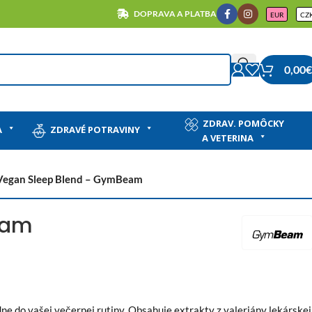
DOPRAVA A PLATBA
EUR
CZ
0,00
€
ZDRAV. POMÔCKY
A
ZDRAVÉ POTRAVINY
A VETERINA
Vegan Sleep Blend – GymBeam
eam
ne do vašej večernej rutiny. Obsahuje extrakty z valeriány lekárskej