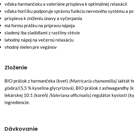
vďaka harmančeku a valeriáne prispieva k optimálnej relaxácii
vďaka horčíku podporuje správnu funkciu nervového systému a ps
prispieva k zníženiu únavy a vyčerpania
má formu prášku na prípravu nápoja
sladený iba sladidlami z rastliny stévie
lahodný nápoj na večernú relaxáciu
vhodný nielen pre vegánov
Zloženie
BIO prášok z harmančeka (kvet)
(Matricaria chamomilla)
, laktát 
glabra)
(5,5 % kyselina glycyrizová), BIO prášok z ashwagandhy (
lekárskej 10:1 (koreň)
(Valeriana officinalis)
, regulátor kyslosti (k
ingrediencie.
Dávkovanie