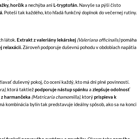
ažky, horčík
a nechýba ani
L-tryptofán.
Navyše sa pýši čisto
á.
Poteší tak každého, kto hľadá funkčný doplnok do večernej rutiny.
h látok.
Extrakt z valeriány lekárskej
(Valeriana officinalis)
pomáha
 relaxácii.
Zároveň podporuje duševnú pohodu v obdobiach napätia
iavať duševný pokoj, čo ocení každý, kto má dni plné povinností.
a),
ktorá taktiež
podporuje nástup spánku
a
zlepšuje odolnosť
 z harmančeka
(Matricaria chamomilla),
ktorý
prispieva k
á kombinácia bylín tak predstavuje ideálny spôsob, ako sa na konci