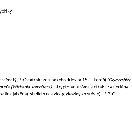
ychiky
horečnatý, BIO extrakt zo sladkého drievka 15:1 (koreň)
(Glycyrrhiza
koreň)
(Withania somnifera)
, L-tryptofán, aróma, extrakt z valeriány
yselina jablčná), sladidlo (steviol-glykozidy zo stévie). *3 BIO