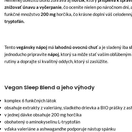
Nemenej dôležitú úlohu zohráva aj
horčík
, ktorý
prispieva k správ
znižovať únavu a vyčerpanie
, čo oceníte nielen po náročnom dni, 
funkčné množstvo
200 mg
horčíka, čo krásne doplní váš celodenný
tryptofán.
Tento
vegánsky nápoj
má
lahodnú ovocnú chuť
a je sladený iba
sl
jednoducho pripravíte
nápoj
, ktorý sa môže stať vaším obľúbeným
rutiny a doprajte si kvalitný oddych, ktorý si zaslúžite.
Vegan Sleep Blend a jeho výhody
komplex 6 funkčných látok
obsahuje extrakty z valeriány, sladkého drievka a BIO prášky z
v jednej dávke obsahuje 200 mg horčíka
obohatený o aminokyselinu L-tryptofán
vďaka valeriáne a ashwagandhe podporuje nástup spánku