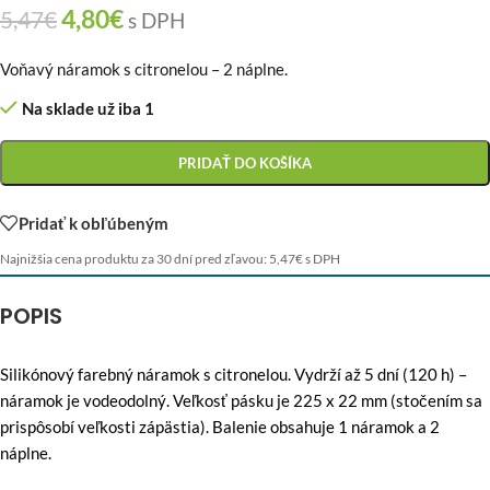
4,80
€
5,47
€
s DPH
Voňavý náramok s citronelou – 2 náplne.
Na sklade už iba 1
PRIDAŤ DO KOŠÍKA
Pridať k obľúbeným
Najnižšia cena produktu za 30 dní pred zľavou:
5,47
€
s DPH
POPIS
Silikónový farebný náramok s citronelou. Vydrží až 5 dní (120 h) –
náramok je vodeodolný. Veľkosť pásku je 225 x 22 mm (stočením sa
prispôsobí veľkosti zápästia). Balenie obsahuje 1 náramok a 2
náplne.