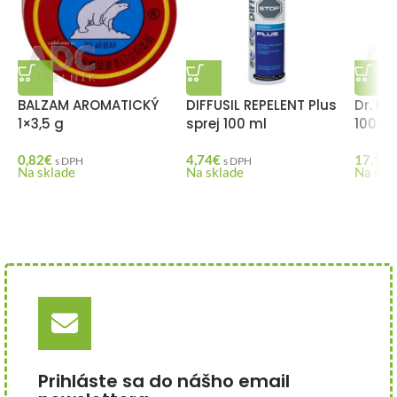
BALZAM AROMATICKÝ
DIFFUSIL REPELENT Plus
Dr. Mü
1×3,5 g
sprej 100 ml
100% č
0,82
€
4,74
€
17,13
€
s DPH
s DPH
Na sklade
Na sklade
Na skl
Prihláste sa do nášho email