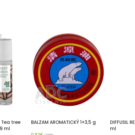
 Tea tree
BALZAM AROMATICKÝ 1×3,5 g
DIFFUSIL R
 9 ml
ml
0,82
€
s DPH