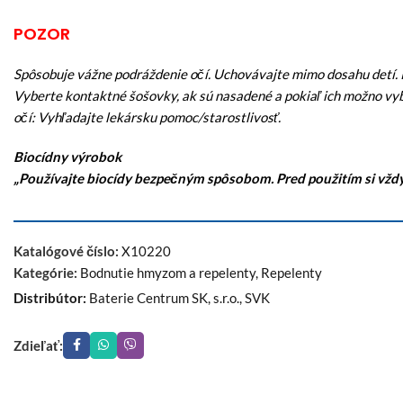
POZOR
Spôsobuje vážne podráždenie očí. Uchovávajte mimo dosahu detí. P
Vyberte kontaktné šošovky, ak sú nasadené a pokiaľ ich možno vyb
očí: Vyhľadajte lekársku pomoc/starostlivosť.
Biocídny výrobok
„Používajte biocídy bezpečným spôsobom. Pred použitím si vždy 
Katalógové číslo:
X10220
Kategórie:
Bodnutie hmyzom a repelenty
,
Repelenty
Distribútor:
Baterie Centrum SK, s.r.o., SVK
Zdieľať: