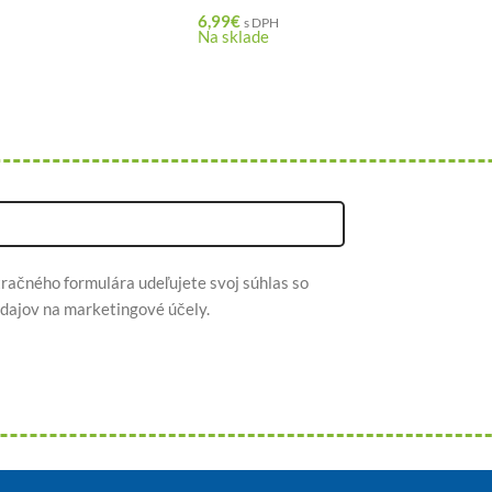
6,99
€
s DPH
Na sklade
račného formulára udeľujete svoj súhlas so
dajov na marketingové účely.