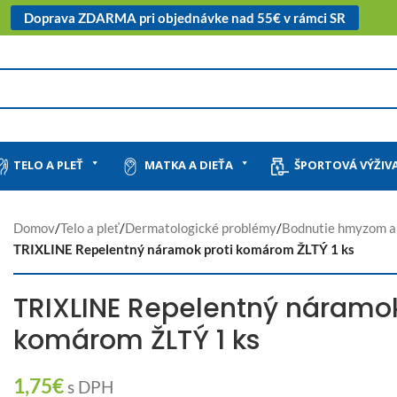
Doprava ZDARMA pri objednávke nad 55€ v rámci SR
TELO A PLEŤ
MATKA A DIEŤA
ŠPORTOVÁ VÝŽIV
Domov
/
Telo a pleť
/
Dermatologické problémy
/
Bodnutie hmyzom a
TRIXLINE Repelentný náramok proti komárom ŽLTÝ 1 ks
TRIXLINE Repelentný náramok
komárom ŽLTÝ 1 ks
1,75
€
s DPH