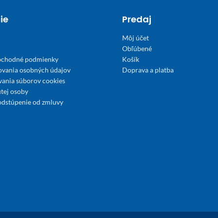
ie
Predaj
Môj účet
Obľúbené
bchodné podmienky
Košík
ovania osobných údajov
Doprava a platba
́vania súborov cookies
tej osoby
odstúpenie od zmluvy