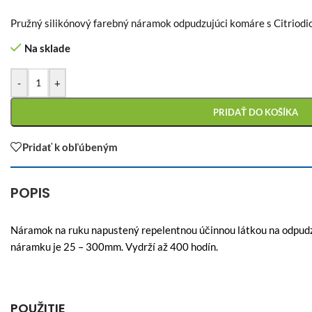
Pružný silikónový farebný náramok odpudzujúci komáre s Citriodi
Na sklade
-
+
PRIDAŤ DO KOŠÍKA
Pridať k obľúbeným
POPIS
Náramok na ruku napustený repelentnou účinnou látkou na odpudz
náramku je 25 – 300mm. Vydrží až 400 hodín.
POUŽITIE