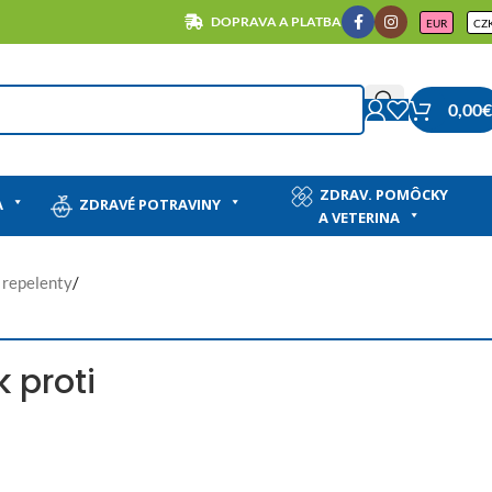
DOPRAVA A PLATBA
EUR
CZ
0,00
€
ZDRAV. POMÔCKY
A
ZDRAVÉ POTRAVINY
A VETERINA
 repelenty
/
 proti