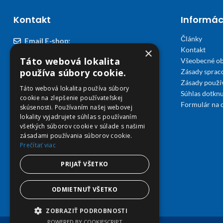
Kontakt
Informác
Články
Email E-shop:
×
Kontakt
podpora@viplekaren.sk
Táto webová lokalita
Všeobecné o
Telefón E-shop:
používa súbory cookie.
Zásady sprac
Zásady použi
0911 678 900
(Po - Pia 7:30 - 15:30)
Táto webová lokalita používa súbory
Súhlas dotknu
cookie na zlepšenie používateľskej
Telefón kamenná Lekáreň VIP Košice:
Formulár na 
skúsenosti. Používaním našej webovej
055 307 78 30
lokality vyjadrujete súhlas s používaním
všetkých súborov cookie v súlade s našimi
(Po - Ne 8:00 - 18:00)
zásadami používania súborov cookie.
Prečítať viac
Adresa Lekáreň VIP:
Severné nábrežie 45, 040 01 Košice
PRIJAŤ VŠETKO
ODMIETNUŤ VŠETKO
ZOBRAZIŤ PODROBNOSTI
POWERED BY COOKIESCRIPT