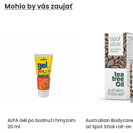
Mohlo by vás zaujať
ALPA Gél po bodnutí hmyzom
Australian Bodycare
20 ml
oil Spot Stick roll-on