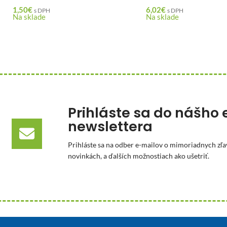
1,50
€
6,02
€
s DPH
s DPH
Na sklade
Na sklade
Prihláste sa do nášho 
newslettera
Prihláste sa na odber e-mailov o mimoriadnych zľa
novinkách, a ďalších možnostiach ako ušetriť.