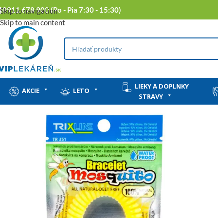
0911 678 900 (Po - Pia 7:30 - 15:30)
Skip to navigation
Skip to main content
LIEKY A DOPLNKY
AKCIE
LETO
STRAVY