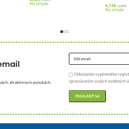
Na sklade
4,74
€
s DPH
Na sklade
email
Odoslaním vyplneného regist
spracúvaním svojich osobných ú
vách, atraktívnych ponukách,