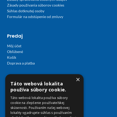
Zásady používania súborov cookies
Súhlas dotknutej osoby
Formulár na odstúpenie od zmluvy
Predaj
Môj účet
Obľúbené
Košík
Doprava a platba
×
Táto webová lokalita
používa súbory cookie.
Táto webová lokalita používa súbory
cookie na zlepšenie používateľskej
skúsenosti. Používaním našej webovej
lokality vyjadrujete súhlas s používaním