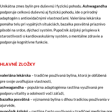
Unikátna zmes bylín pre duševnú i fyzickú pohodu.
Ashwagandha
podporuje celkovú duševnú aj fyzickú pohodu, ide o prírodný
adaptogén s antioxidačnými vlastnosťami. Valeriána lekárska
pomáha telu pri vypätých situáciách, bazalka posvätná priaznivo
pôsobí na srdce, dýchací systém. Pupočník ázijský prispieva k
starostlivosti o kardiovaskulárny systém, o mentálne zdravie a
podporuje kognitívne funkcie.
HLAVNÉ ZLOŽKY
valeriána lekárska
– tradične používaná bylina, ktorá je obľúbená
pre svoje uvoľňujúce vlastnosti,
ashwagandha
– populárna adaptogénna rastlina využívaná pre
podporu vitality a odolnosti voči záťaži,
bazalka posvätná
– významná bylina s dlhou tradíciou používania v
ajurvéde,
pupočník ázijský
– rastlina často využívaná v tradičnej medicíne pre