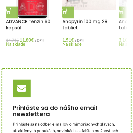
ADVANCE Tenzin 60
Anopyrin 100 mg 28
Anopy
kapsúl
tabliet
tablie
11,80
€
1,51
€
3,10
€
14,74
€
s DPH
s DPH
Na sklade
Na sklade
Na skl
Prihláste sa do nášho email
newslettera
Prihláste sa na odber e-mailov o mimoriadnych zľavách,
atraktívnych ponukách, novinkách, a ďalších možnostiach