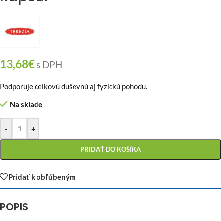
13,68
€
s DPH
Podporuje celkovú duševnú aj fyzickú pohodu.
Na sklade
-
+
PRIDAŤ DO KOŠÍKA
Pridať k obľúbeným
POPIS