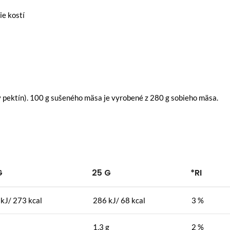
ie kostí
vý pektín). 100 g sušeného mäsa je vyrobené z 280 g sobieho mäsa.
G
25 G
*RI
kJ/ 273 kcal
286 kJ/ 68 kcal
3 %
1,3 g
2 %