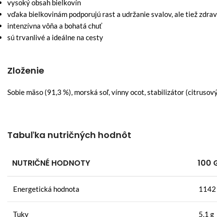
vysoký obsah bielkovín
vďaka bielkovinám podporujú rast a udržanie svalov, ale tiež zdrav
intenzívna vôňa a bohatá chuť
sú trvanlivé a ideálne na cesty
Zloženie
Sobie mäso (91,3 %), morská soľ, vínny ocot, stabilizátor (citruso
Tabuľka nutričných hodnôt
NUTRIČNÉ HODNOTY
100 
Energetická hodnota
1142 
Tuky
5,1 g