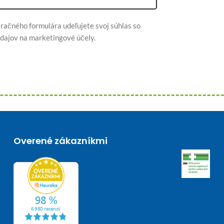
račného formulára udeľujete svoj súhlas so
dajov na marketingové účely.
Overené zákazníkmi