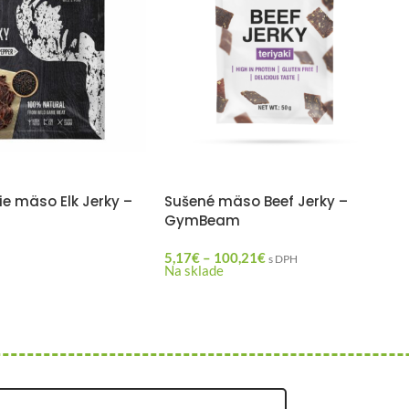
ie mäso Elk Jerky –
Sušené mäso Beef Jerky –
GymBeam
5,17
€
–
100,21
€
s DPH
Na sklade