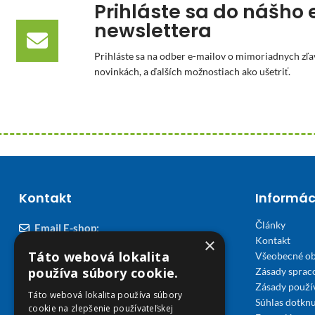
Prihláste sa do nášho 
newslettera
Prihláste sa na odber e-mailov o mimoriadnych zľa
novinkách, a ďalších možnostiach ako ušetriť.
Kontakt
Informác
Články
Email E-shop:
×
Kontakt
podpora@viplekaren.sk
Táto webová lokalita
Všeobecné o
Telefón E-shop:
používa súbory cookie.
Zásady sprac
Zásady použi
0911 678 900
(Po - Pia 7:30 - 15:30)
Táto webová lokalita používa súbory
Súhlas dotknu
cookie na zlepšenie používateľskej
Telefón kamenná Lekáreň VIP Košice: