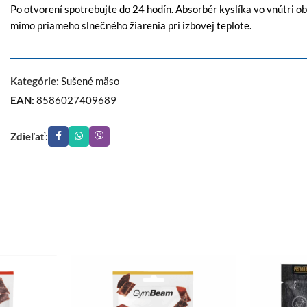
Po otvorení spotrebujte do 24 hodín. Absorbér kyslíka vo vnútri 
mimo priameho slnečného žiarenia pri izbovej teplote.
Kategórie:
Sušené mäso
EAN:
8586027409689
Zdieľať: