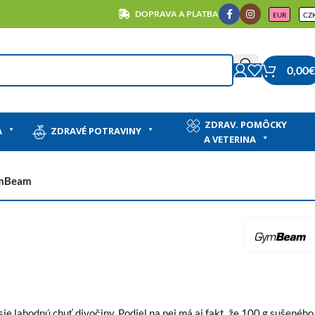
DOPRAVA A PLATBA
EUR
CZ
0,00
€
ZDRAV. POMÔCKY
A
ZDRAVÉ POTRAVINY
A VETERINA
ymBeam
sie lahodnú chuť divočiny. Podiel na nej má aj fakt, že 100 g sušeného