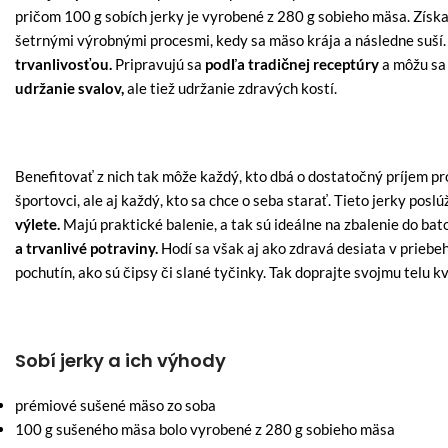
pričom 100 g sobích jerky je vyrobené z 280 g sobieho mäsa. Získa
šetrnými výrobnými procesmi, kedy sa mäso krája a následne suší.
trvanlivosťou.
Pripravujú sa
podľa tradičnej receptúry
a môžu sa
udržanie svalov,
ale tiež udržanie zdravých kostí.
Benefitovať z nich tak môže každý, kto dbá o dostatočný príjem pr
športovci, ale aj každý, kto sa chce o seba starať. Tieto jerky posl
výlete.
Majú praktické balenie, a tak sú ideálne na zbalenie do bat
a trvanlivé potraviny.
Hodí sa však aj ako zdravá desiata v priebeh
pochutín, ako sú čipsy či slané tyčinky. Tak doprajte svojmu telu k
Sobí jerky a ich výhody
prémiové sušené mäso zo soba
100 g sušeného mäsa bolo vyrobené z 280 g sobieho mäsa