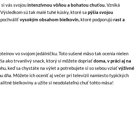
 si vás svojou
intenzívnou vôňou a bohatou chuťou.
Vzniká
 Výsledkom sú tak malé tuhé kúsky, ktoré sa
pýšia svojou
 pochváliť
vysokým obsahom bielkovín,
ktoré podporujú
rast a
oteínov vo svojom jedálničku. Toto sušené mäso tak ocenia nielen
úžia ako trvanlivý snack, ktorý si môžete dopriať
doma, v práci aj na
ohu, keď sa chystáte na výlet a potrebujete si so sebou vziať
výživné
u dňa. Môžete ich oceniť aj večer pri televízii namiesto typických
valitné bielkoviny a užite si neodolateľnú chuť tohto mäsa!