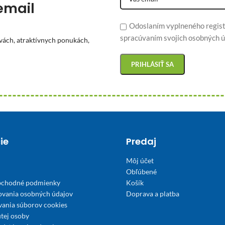
email
Odoslaním vyplneného regist
spracúvaním svojich osobných ú
vách, atraktívnych ponukách,
ie
Predaj
Môj účet
Obľúbené
bchodné podmienky
Košík
ovania osobných údajov
Doprava a platba
́vania súborov cookies
tej osoby