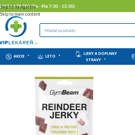
0911 678 900 (Po - Pia 7:30 - 15:30)
Skip to navigation
Skip to main content
LIEKY A DOPLNKY
AKCIE
LETO
STRAVY