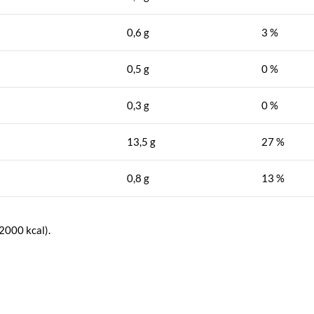
0,6 g
3 %
0,5 g
0 %
0,3 g
0 %
13,5 g
27 %
0,8 g
13 %
2000 kcal).