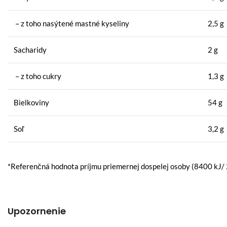
– z toho nasýtené mastné kyseliny
2,5 g
Sacharidy
2 g
– z toho cukry
1,3 g
Bielkoviny
54 g
Soľ
3,2 g
*Referenčná hodnota príjmu priemernej dospelej osoby (8400 kJ/ 
Upozornenie