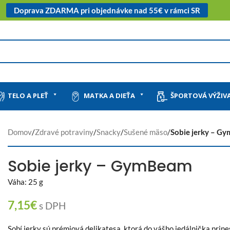
Doprava ZDARMA pri objednávke nad 55€ v rámci SR
TELO A PLEŤ
MATKA A DIEŤA
ŠPORTOVÁ VÝŽIV
Domov
/
Zdravé potraviny
/
Snacky
/
Sušené mäso
/
Sobie jerky – G
Sobie jerky – GymBeam
Váha: 25 g
7,15
€
s DPH
Sobí jerky sú prémiová delikatesa, ktorá do vášho jedálnička prine