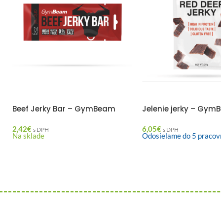
Beef Jerky Bar – GymBeam
Jelenie jerky – Gy
2,42
€
6,05
€
s DPH
s DPH
Na sklade
Odosielame do 5 pracov