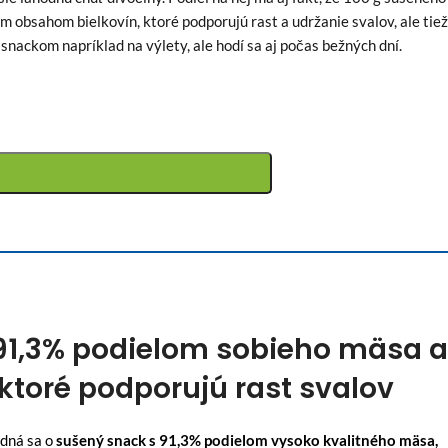
 obsahom bielkovín, ktoré podporujú rast a udržanie svalov, ale tiež
snackom napríklad na výlety, ale hodí sa aj počas bežných dní.
s 91,3% podielom sobieho mäsa a
toré podporujú rast svalov
dná sa o
sušený snack s 91,3% podielom vysoko kvalitného mäsa,