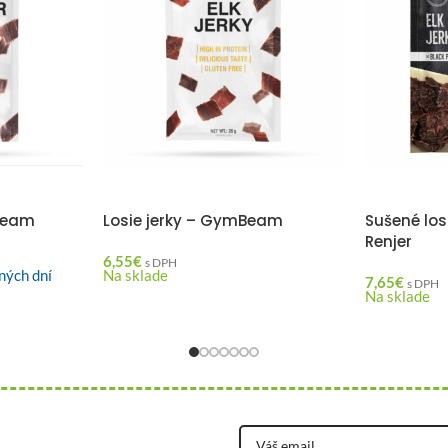
mBeam
Losie jerky – GymBeam
Sušené los
Renjer
6,55
€
s DPH
ných dní
Na sklade
7,65
€
s DPH
Na sklade