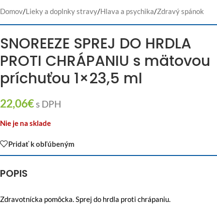
Domov
/
Lieky a doplnky stravy
/
Hlava a psychika
/
Zdravý spánok
SNOREEZE SPREJ DO HRDLA
PROTI CHRÁPANIU s mätovou
príchuťou 1×23,5 ml
22,06
€
s DPH
Nie je na sklade
Pridať k obľúbeným
POPIS
Zdravotnícka pomôcka. Sprej do hrdla proti chrápaniu.