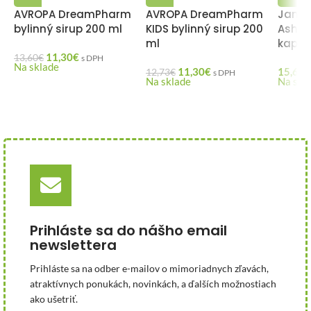
AVROPA DreamPharm
AVROPA DreamPharm
Jami
bylinný sirup 200 ml
KIDS bylinný sirup 200
Ashw
ml
kapsú
11,30
€
13,60
€
s DPH
Na sklade
11,30
€
15,69
€
12,73
€
s DPH
Na sklade
Na skl
Prihláste sa do nášho email
newslettera
Prihláste sa na odber e-mailov o mimoriadnych zľavách,
atraktívnych ponukách, novinkách, a ďalších možnostiach
ako ušetriť.