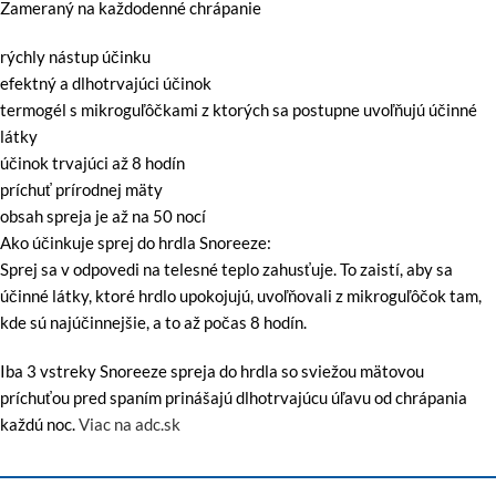
Zameraný na každodenné chrápanie
rýchly nástup účinku
efektný a dlhotrvajúci účinok
termogél s mikroguľôčkami z ktorých sa postupne uvoľňujú účinné
látky
účinok trvajúci až 8 hodín
príchuť prírodnej mäty
obsah spreja je až na 50 nocí
Ako účinkuje sprej do hrdla Snoreeze:
Sprej sa v odpovedi na telesné teplo zahusťuje. To zaistí, aby sa
účinné látky, ktoré hrdlo upokojujú, uvoľňovali z mikroguľôčok tam,
kde sú najúčinnejšie, a to až počas 8 hodín.
Iba 3 vstreky Snoreeze spreja do hrdla so sviežou mätovou
príchuťou pred spaním prinášajú dlhotrvajúcu úľavu od chrápania
každú noc.
Viac na adc.sk