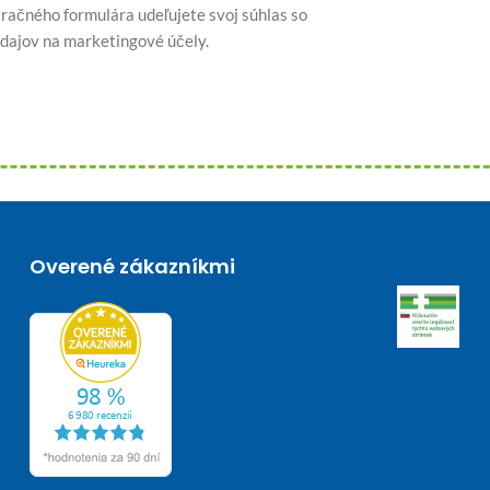
račného formulára udeľujete svoj súhlas so
dajov na marketingové účely.
Overené zákazníkmi