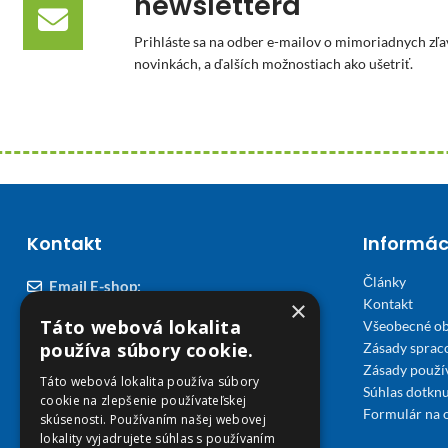
newslettera
Prihláste sa na odber e-mailov o mimoriadnych zľa
novinkách, a ďalších možnostiach ako ušetriť.
Kontakt
Informác
Články
Email E-shop:
×
Kontakt
podpora@viplekaren.sk
Táto webová lokalita
Všeobecné o
Telefón E-shop:
používa súbory cookie.
Zásady sprac
Zásady použi
0911 678 900
(Po - Pia 7:30 - 15:30)
Táto webová lokalita používa súbory
Súhlas dotknu
cookie na zlepšenie používateľskej
Telefón kamenná Lekáreň VIP Košice:
Formulár na 
skúsenosti. Používaním našej webovej
055 307 78 30
lokality vyjadrujete súhlas s používaním