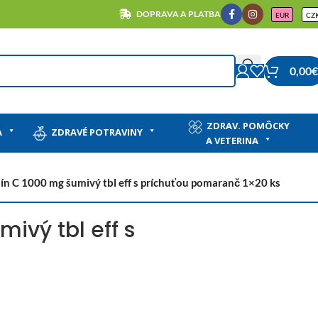
DOPRAVA A PLATBA
EUR
CZ
0,00
€
ZDRAV. POMÔCKY
A
ZDRAVÉ POTRAVINY
A VETERINA
mín C 1000 mg šumivý tbl eff s príchuťou pomaranč 1×20 ks
ivý tbl eff s