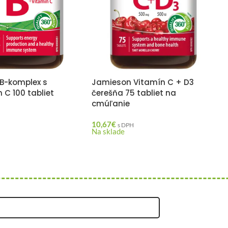
B-komplex s
Jamieson Vitamín C + D3
C 100 tabliet
čerešňa 75 tabliet na
cmúľanie
H
10,67
€
s DPH
Na sklade