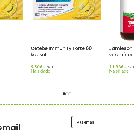
Cetebe Immunity Forte 60
Jamieson 
kapsúl
vitamínom 
9,50
€
11,93
€
s DPH
s DP
Na sklade
Na sklade
email