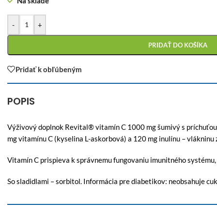
Na sklade
-
+
PRIDAŤ DO KOŠÍKA
Pridať k obľúbeným
POPIS
Výživový doplnok Revital® vitamín C 1000 mg šumivý s príchuťo
mg vitamínu C (kyselina L-askorbová) a 120 mg inulínu – vlákninu 
Vitamín C prispieva k správ­nemu fungovaniu imunit­ného systému, 
So sladidlami – sorbitol. Informácia pre diabetikov: neobsahuje cu