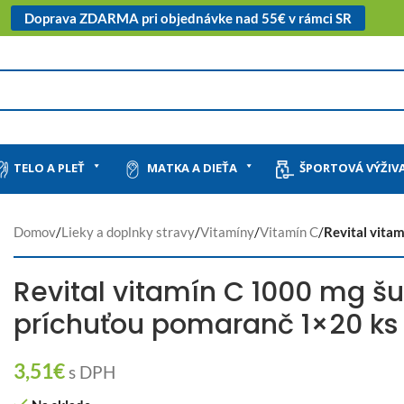
Doprava ZDARMA pri objednávke nad 55€ v rámci SR
TELO A PLEŤ
MATKA A DIEŤA
ŠPORTOVÁ VÝŽIV
Domov
/
Lieky a doplnky stravy
/
Vitamíny
/
Vitamín C
/
Revital vita
Revital vitamín C 1000 mg šum
príchuťou pomaranč 1×20 ks
3,51
€
s DPH