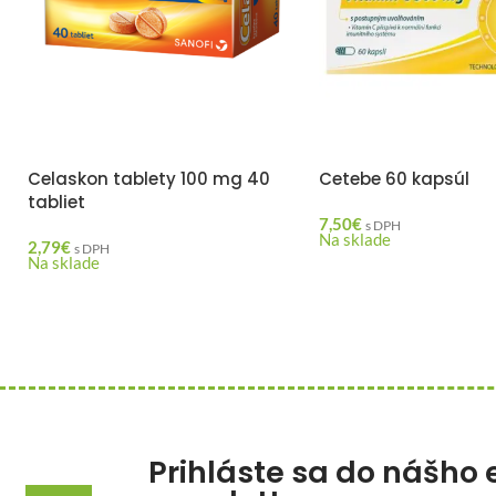
Celaskon tablety 100 mg 40
Cetebe 60 kapsúl
tabliet
7,50
€
s DPH
Na sklade
2,79
€
s DPH
Na sklade
Prihláste sa do nášho 