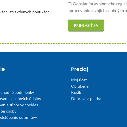
Odoslaním vyplneného regist
spracúvaním svojich osobných ú
vách, atraktívnych ponukách,
ie
Predaj
Môj účet
Obľúbené
bchodné podmienky
Košík
ovania osobných údajov
Doprava a platba
́vania súborov cookies
tej osoby
odstúpenie od zmluvy