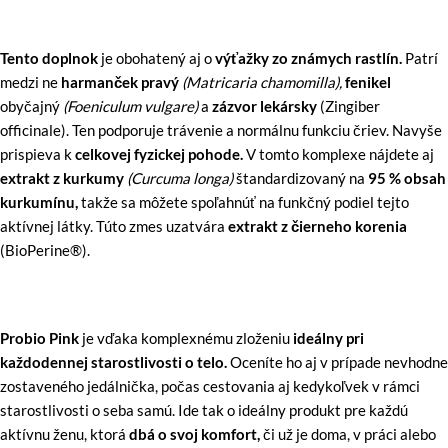
Tento doplnok
je obohatený aj o
výťažky zo známych rastlín.
Patrí
medzi ne
harmanček pravý
(Matricaria chamomilla),
fenikel
obyčajný
(Foeniculum vulgare)
a
zázvor lekársky
(Zingiber
officinale). Ten podporuje trávenie a normálnu funkciu čriev. Navyše
prispieva k
celkovej fyzickej pohode.
V tomto komplexe nájdete aj
extrakt z kurkumy
(Curcuma longa)
štandardizovaný na
95 % obsah
kurkumínu,
takže sa môžete spoľahnúť na funkčný podiel tejto
aktívnej látky. Túto zmes uzatvára
extrakt z čierneho korenia
(BioPerine®).
Probio Pink
je vďaka komplexnému zloženiu
ideálny pri
každodennej starostlivosti o telo.
Oceníte ho aj v prípade nevhodne
zostaveného jedálnička, počas cestovania aj kedykoľvek v rámci
starostlivosti o seba samú. Ide tak o ideálny produkt pre každú
aktívnu ženu, ktorá
dbá o svoj komfort,
či už je doma, v práci alebo