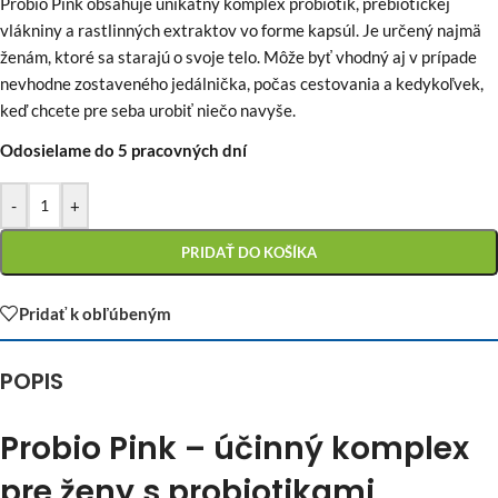
Probio Pink obsahuje unikátny komplex probiotík, prebiotickej
vlákniny a rastlinných extraktov vo forme kapsúl. Je určený najmä
ženám, ktoré sa starajú o svoje telo. Môže byť vhodný aj v prípade
nevhodne zostaveného jedálnička, počas cestovania a kedykoľvek,
keď chcete pre seba urobiť niečo navyše.
Odosielame do 5 pracovných dní
-
+
PRIDAŤ DO KOŠÍKA
Pridať k obľúbeným
POPIS
Probio Pink – účinný komplex
pre ženy s probiotikami,