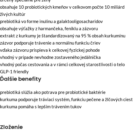
obsahuje 10 probiotických kmeňov v celkovom počte 10 miliárd
živých kultúr
prebiotiká vo forme inulínu a galaktooligosacharidov
obsahuje výťažky z harmančeka, feniklu a zázvoru
extrakt z kurkumy je štandardizovaný na 95 % obsah kurkumínu
zázvor podporuje trávenie a normálnu funkciu čriev
vďaka zázvoru prispieva k celkovej fyzickej pohode
vhodný v prípade nevhodne zostaveného jedálnička
vhodný počas cestovania a v rámci celkovej starostlivosti o telo
GLP-1 friendly
Ďalšie benefity
prebiotiká slúžia ako potrava pre probiotické baktérie
kurkuma podporuje tráviaci systém, funkciu pečene a žlčových ciest
kurkuma pomáha s lepším trávením tukov
Zloženie