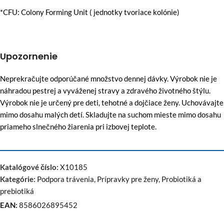
*CFU: Colony Forming Unit ( jednotky tvoriace kolónie)
Upozornenie
Neprekračujte odporúčané množstvo dennej dávky. Výrobok nie je
náhradou pestrej a vyváženej stravy a zdravého životného štýlu.
Výrobok nie je určený pre deti, tehotné a dojčiace ženy. Uchovávajte
mimo dosahu malých detí. Skladujte na suchom mieste mimo dosahu
priameho slnečného žiarenia pri izbovej teplote.
Katalógové číslo:
X10185
Kategórie:
Podpora trávenia
,
Prípravky pre ženy
,
Probiotiká a
prebiotiká
EAN:
8586026895452