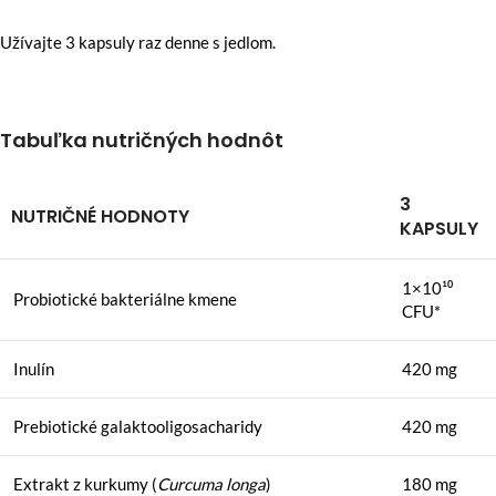
Užívajte 3 kapsuly raz denne s jedlom.
Tabuľka nutričných hodnôt
3
NUTRIČNÉ HODNOTY
KAPSULY
1×10¹⁰
Probiotické bakteriálne kmene
CFU*
Inulín
420 mg
Prebiotické galaktooligosacharidy
420 mg
Extrakt z kurkumy (
Curcuma longa
)
180 mg