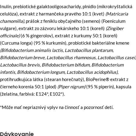
Inulín, prebiotické galaktooligosacharidy, plnidlo (mikrokryštalická
celulóza), extrakt z harmančeka pravého 10:1 (kvet)
(Matricaria
chamomilla),
prášok z feniklu obyčajného (semeno) (Foeniculum
vulgare), extrakt zo zázvoru lekárskeho 10:1 (koreň)
(Zingiber
officinale)
(6 % gingerolov), extrakt z kurkumy 50:1 (koreň)
(Curcuma longa) (95 % kurkumín), probiotické bakteriálne kmene
(Bifidobacterium animalis lactis, Lactobacillus plantarum,
Bifidobacterium breve, Lactobacillus rhamnosus, Lactobacillus casei,
Lactobacillus brevis, Bifidobacterium bifidum, Bifidobacterium
infantis, Bifidobacterium longum, Lactobacillus acidophilus),
protihrudkujúca látka (stearan horečnatý), BioPerine® extrakt z
čierneho korenia 50:1 (plod)
(Piper nigrum)
(95 % piperín), kapsula
(želatína, farbivá: E124*, E102*).
*Môže mať nepriaznivý vplyv na činnosť a pozornosť detí.
Dávkovanie