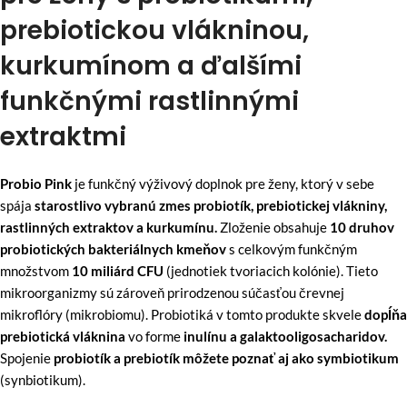
prebiotickou vlákninou,
kurkumínom a ďalšími
funkčnými rastlinnými
extraktmi
Probio Pink
je funkčný výživový doplnok pre ženy, ktorý v sebe
spája
starostlivo vybranú zmes probiotík, prebiotickej vlákniny,
rastlinných extraktov a kurkumínu.
Zloženie obsahuje
10 druhov
probiotických bakteriálnych kmeňov
s celkovým funkčným
množstvom
10 miliárd CFU
(jednotiek tvoriacich kolónie). Tieto
mikroorganizmy sú zároveň prirodzenou súčasťou črevnej
mikroflóry (mikrobiomu). Probiotiká v tomto produkte skvele
dopĺňa
prebiotická vláknina
vo forme
inulínu a galaktooligosacharidov.
Spojenie
probiotík a prebiotík môžete poznať aj ako symbiotikum
(synbiotikum).