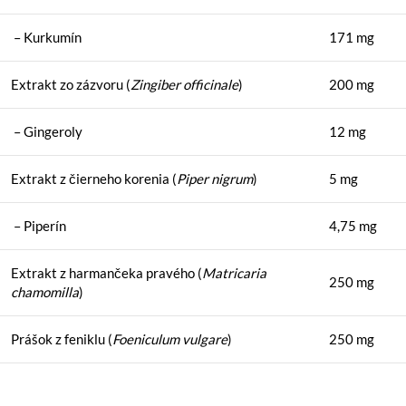
– Kurkumín
171 mg
Extrakt zo zázvoru (
Zingiber officinale
)
200 mg
– Gingeroly
12 mg
Extrakt z čierneho korenia (
Piper nigrum
)
5 mg
– Piperín
4,75 mg
Extrakt z harmančeka pravého (
Matricaria
250 mg
chamomilla
)
Prášok z feniklu (
Foeniculum vulgare
)
250 mg