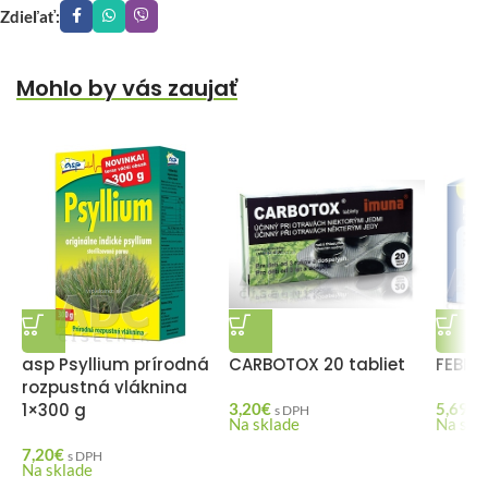
Zdieľať:
Mohlo by vás zaujať
asp Psyllium prírodná
CARBOTOX 20 tabliet
FEBIC
rozpustná vláknina
1×300 g
3,20
€
5,69
€
s DPH
Na sklade
Na skl
7,20
€
s DPH
Na sklade