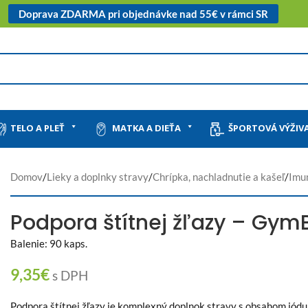
Doprava ZDARMA pri objednávke nad 55€ v rámci SR
TELO A PLEŤ
MATKA A DIEŤA
ŠPORTOVÁ VÝŽIV
Domov
/
Lieky a doplnky stravy
/
Chrípka, nachladnutie a kašeľ
/
Imu
Podpora štítnej žľazy – Gy
Balenie: 90 kaps.
9,35
€
s DPH
Podpora štítnej žľazy je komplexný doplnok stravy s obsahom jódu a 