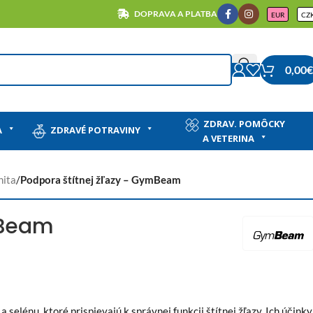
DOPRAVA A PLATBA
EUR
CZ
0,00
€
ZDRAV. POMÔCKY
A
ZDRAVÉ POTRAVINY
A VETERINA
nita
/
Podpora štítnej žľazy – GymBeam
mBeam
selénu, ktoré prispievajú k správnej funkcii štítnej žľazy. Ich účinky