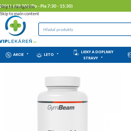
0911 678 900 (Po - Pia 7:30 - 15:30)
Skip to navigation
Skip to main content
LIEKY A DOPLNKY
AKCIE
LETO
STRAVY