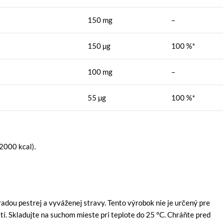
150 mg
–
150 µg
100 %*
100 mg
–
55 µg
100 %*
2000 kcal).
dou pestrej a vyváženej stravy. Tento výrobok nie je určený pre
í. Skladujte na suchom mieste pri teplote do 25 °C. Chráňte pred