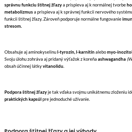
správnu funkciu štítnej žľazy
a prispieva aj k normálnej tvorbe
ho
metabolizmus
a prispieva aj k správnej funkcii nervového systém
funkcii štítnej žľazy. Zároveň podporuje normálne fungovanie
imun
stresom.
Obsahuje aj aminokyselinu
l-tyrozín, l-karnitín
alebo
myo-inozitol
Svoju úlohu zohráva aj pridaný výťažok z koreňa
ashwagandha
(W
obsah účinnej látky
vitanolidu
.
Podpora štítnej žľazy
je tak vďaka svojmu unikátnemu zloženiu i
praktických kapsúl
pre jednoduché užívanie.
Podpora štítnej žľazy a jej výhody