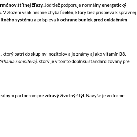
rmónov štítnej žľazy.
Jód tiež podporuje normálny
energetický
u. V zložení však nesmie chýbať
selén
, ktorý tiež prispieva k správnej
itného systému
a prispieva k
ochrane buniek pred oxidačným
,
ktorý patrí do skupiny inozitolov a je známy aj ako vitamín B8.
ithania somnifera)
, ktorý je v tomto doplnku štandardizovaný pre
deálnym partnerom pre
zdravý životný štýl
. Navyše je vo forme