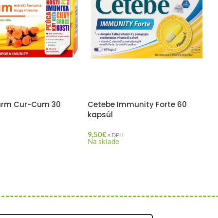
arm Cur-Cum 30
Cetebe Immunity Forte 60
kapsúl
9,50
€
H
s DPH
Na sklade