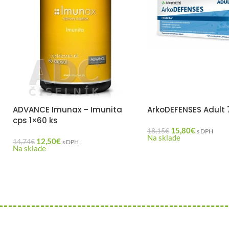
ADVANCE Imunax – Imunita
ArkoDEFENSES Adult 
cps 1×60 ks
15,80
€
18,15
€
s DPH
Na sklade
12,50
€
14,74
€
s DPH
Na sklade