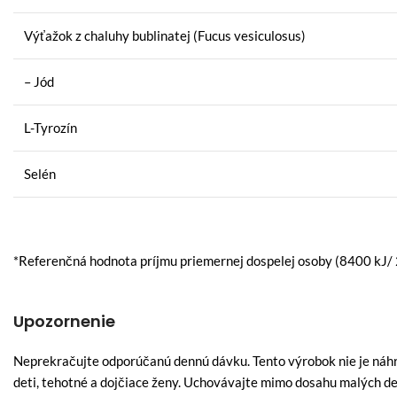
Výťažok z chaluhy bublinatej (Fucus vesiculosus)
– Jód
L-Tyrozín
Selén
*
Referenčná hodnota príjmu priemernej dospelej osoby
(8400 kJ/ 
Upozornenie
Neprekračujte odporúčanú dennú dávku. Tento výrobok nie je náhra
deti, tehotné a dojčiace ženy. Uchovávajte mimo dosahu malých det