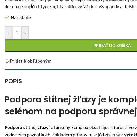
dokonale dopĺňa l-tyrozín, l-karnitín, výťažok z ašvagandy a ďalšie
Na sklade
-
+
PRIDAŤ DO KOŠÍKA
Pridať k obľúbeným
POPIS
Podpora štítnej žľazy je komp
selénom na podporu správnej f
Podpora štítnej žľazy
je funkčný komplex obsahujúci starostlivo 
vedeckých poznatkoch. Základom prípravku je jód získaný z
výťažk