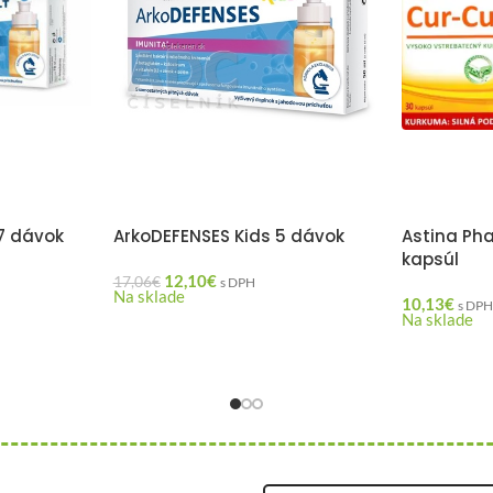
7 dávok
ArkoDEFENSES Kids 5 dávok
Astina Ph
kapsúl
12,10
€
17,06
€
s DPH
Na sklade
10,13
€
s DP
Na sklade