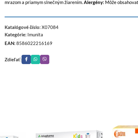
mrazom a priamym slnečným žiarením.
Alergény:
Môže obsahovať s
Katalógové číslo:
X07084
Kategórie:
Imunita
EAN:
8586022216169
Zdieľať: