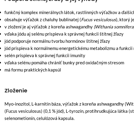
funkčný komplex minerálnych látok, rastlinných výťažkov a ďalšíc
obsahuje výťažok z chaluhy bublinatej (
Fucus vesiculosus
), ktorý 
v zložení je aj výťažok z koreňa ashwagandhy
(Withania somnifera
vďaka jódu aj selénu prispieva k správnej funkcii štítnej žľazy
jód podporuje normálnu tvorbu hormónov štítnej žľazy
jód prispieva k normálnemu energetickému metabolizmu a funkci
selén prispieva k správnej funkcii imunity
vďaka selénu pomáha chrániť bunky pred oxidačným stresom
má formu praktických kapsúl
Zloženie
Myo-inozitol, L-karnitín báza, výťažok z koreňa ashwagandhy (With
(Fucus vesiculosus) (0,1 % jód), L-tyrozín, protihrudkujúca látka (
selenometionín, celulózová kapsula.