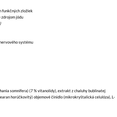
h funkčných zložiek
je zdrojom jódu
)
i nervového systému
ania somnifera) (7 % vitanolidy), extrakt z chaluhy bublinatej
stearan horúčkovitý) objemové činidlo (mikrokryštalická celulóza), L-