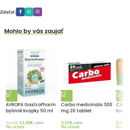
Zdieľať:
Mohlo by vás zaujať
AVROPA GastroPharm
Carbo medicinalis 300
CARBO
bylinné kvapky 50 ml
mg 20 tabliet
tablie
11,30
€
3,15
€
3,50
€
13,53
€
s DPH
s DPH
Na sklade
Na sklade
Na skl