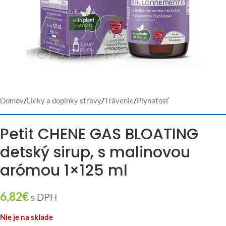
Domov
/
Lieky a doplnky stravy
/
Trávenie
/
Plynatosť
Petit CHENE GAS BLOATING
detský sirup, s malinovou
arómou 1×125 ml
6,82
€
s DPH
Nie je na sklade