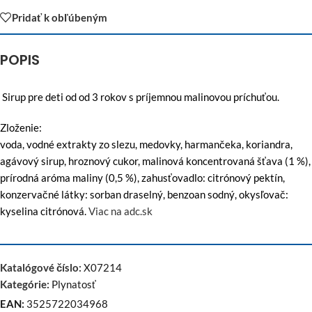
Pridať k obľúbeným
POPIS
Sirup pre deti od od 3 rokov s príjemnou malinovou príchuťou.
Zloženie:
voda, vodné extrakty zo slezu, medovky, harmančeka, koriandra,
agávový sirup, hroznový cukor, malinová koncentrovaná šťava (1 %),
prírodná aróma maliny (0,5 %), zahusťovadlo: citrónový pektín,
konzervačné látky: sorban draselný, benzoan sodný, okysľovač:
kyselina citrónová.
Viac na adc.sk
Katalógové číslo:
X07214
Kategórie:
Plynatosť
EAN:
3525722034968