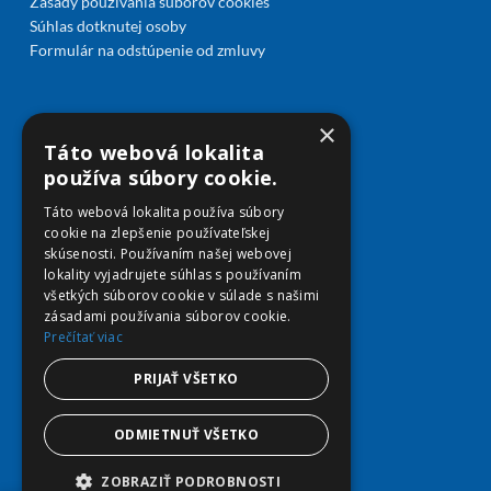
Zásady používania súborov cookies
Súhlas dotknutej osoby
Formulár na odstúpenie od zmluvy
×
Predaj
Táto webová lokalita
Môj účet
používa súbory cookie.
Obľúbené
Táto webová lokalita používa súbory
Košík
cookie na zlepšenie používateľskej
Doprava a platba
skúsenosti. Používaním našej webovej
lokality vyjadrujete súhlas s používaním
všetkých súborov cookie v súlade s našimi
zásadami používania súborov cookie.
Prečítať viac
PRIJAŤ VŠETKO
ODMIETNUŤ VŠETKO
ZOBRAZIŤ PODROBNOSTI