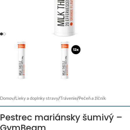
Domov
/
Lieky a doplnky stravy
/
Trávenie
/
Pečeň a žlčník
Pestrec mariánsky šumivý –
GymBeam