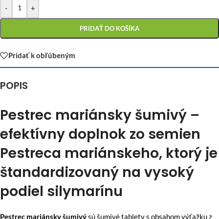
-
+
PRIDAŤ DO KOŠÍKA
Pridať k obľúbeným
POPIS
Pestrec mariánsky šumivý –
efektívny doplnok zo semien
Pestreca mariánskeho, ktorý je
štandardizovaný na vysoký
podiel silymarínu
Pestrec mariánsky šumivý
sú šumivé tablety s obsahom výťažku z