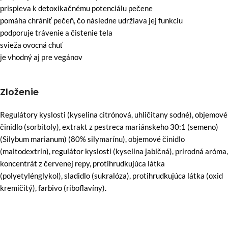
prispieva k detoxikačnému potenciálu pečene
pomáha chrániť pečeň, čo následne udržiava jej funkciu
podporuje trávenie a čistenie tela
svieža ovocná chuť
je vhodný aj pre vegánov
Zloženie
Regulátory kyslosti (kyselina citrónová, uhličitany sodné), objemové
činidlo (sorbitoly), extrakt z pestreca mariánskeho 30:1 (semeno)
(Silybum marianum) (80% silymarínu), objemové činidlo
(maltodextrín), regulátor kyslosti (kyselina jablčná), prírodná aróma,
koncentrát z červenej repy, protihrudkujúca látka
(polyetylénglykol), sladidlo (sukralóza), protihrudkujúca látka (oxid
kremičitý), farbivo (riboflavíny).