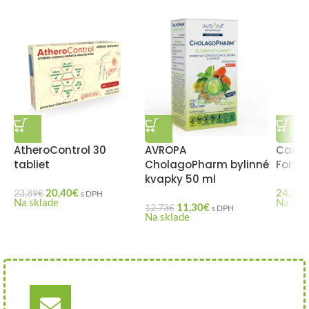
AtheroControl 30
AVROPA
Carno
tabliet
CholagoPharm bylinné
Forte+
kvapky 50 ml
20,40
€
24,29
€
23,89
€
s DPH
Na sklade
Na skl
11,30
€
12,73
€
s DPH
Na sklade