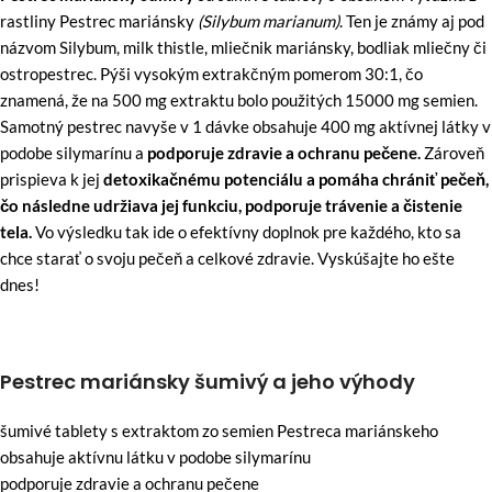
rastliny Pestrec mariánsky
(Silybum marianum)
. Ten je známy aj pod
názvom Silybum, milk thistle, mliečnik mariánsky, bodliak mliečny či
ostropestrec. Pýši vysokým extrakčným pomerom 30:1, čo
znamená, že na 500 mg extraktu bolo použitých 15000 mg semien.
Samotný pestrec navyše v 1 dávke obsahuje 400 mg aktívnej látky v
podobe silymarínu a
podporuje zdravie a ochranu pečene.
Zároveň
prispieva k jej
detoxikačnému potenciálu a pomáha chrániť pečeň,
čo následne udržiava jej funkciu, podporuje trávenie a čistenie
tela.
Vo výsledku tak ide o efektívny doplnok pre každého, kto sa
chce starať o svoju pečeň a celkové zdravie. Vyskúšajte ho ešte
dnes!
Pestrec mariánsky šumivý a jeho výhody
šumivé tablety s extraktom zo semien Pestreca mariánskeho
obsahuje aktívnu látku v podobe silymarínu
podporuje zdravie a ochranu pečene