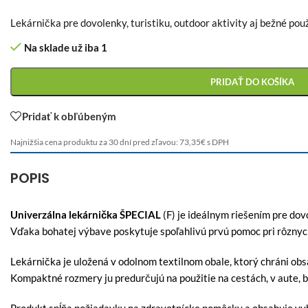
Lekárnička pre dovolenky, turistiku, outdoor aktivity aj bežné pou
Na sklade už iba 1
PRIDAŤ DO KOŠÍKA
Pridať k obľúbeným
Najnižšia cena produktu za 30 dní pred zľavou:
73,35
€
s DPH
POPIS
Univerzálna lekárnička ŠPECIAL
(F) je ideálnym riešením pre dovo
Vďaka bohatej výbave poskytuje spoľahlivú prvú pomoc pri rôznych
Lekárnička je uložená v odolnom textilnom obale, ktorý chráni o
Kompaktné rozmery ju predurčujú na použitie na cestách, v aute, b