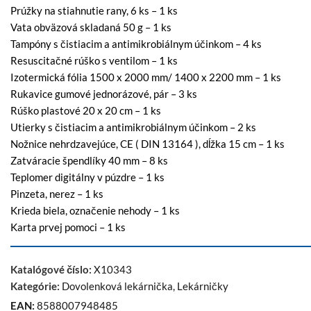
Prúžky na stiahnutie rany, 6 ks –
1 ks
Vata obväzová skladaná 50 g –
1 ks
Tampóny s čistiacim a antimikrobiálnym účinkom –
4 ks
Resuscitačné rúško s ventilom –
1 ks
Izotermická fólia 1500 x 2000 mm/ 1400 x 2200 mm –
1 ks
Rukavice gumové jednorázové, pár –
3 ks
Rúško plastové 20 x 20 cm –
1 ks
Utierky s čistiacim a antimikrobiálnym účinkom –
2 ks
Nožnice nehrdzavejúce, CE ( DIN 13164 ), dĺžka 15 cm –
1 ks
Zatváracie špendlíky 40 mm –
8 ks
Teplomer digitálny v púzdre –
1 ks
Pinzeta, nerez –
1 ks
Krieda biela, označenie nehody –
1 ks
Karta prvej pomoci –
1 ks
Katalógové číslo:
X10343
Kategórie:
Dovolenková lekárnička
,
Lekárničky
EAN:
8588007948485