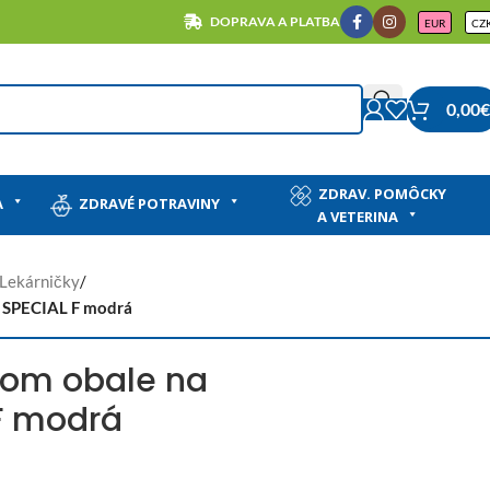
DOPRAVA A PLATBA
EUR
CZ
0,00
€
ZDRAV. POMÔCKY
A
ZDRAVÉ POTRAVINY
A VETERINA
Lekárničky
/
u SPECIAL F modrá
nom obale na
 F modrá