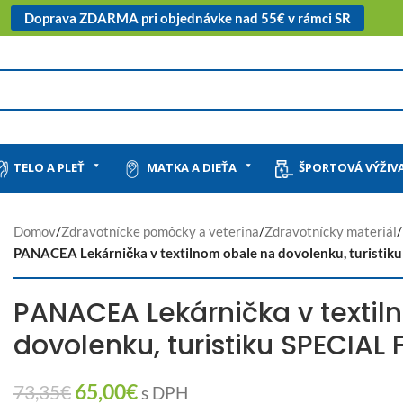
Doprava ZDARMA pri objednávke nad 55€ v rámci SR
TELO A PLEŤ
MATKA A DIEŤA
ŠPORTOVÁ VÝŽIV
Domov
/
Zdravotnícke pomôcky a veterina
/
Zdravotnícky materiál
/
PANACEA Lekárnička v textilnom obale na dovolenku, turistik
PANACEA Lekárnička v textil
dovolenku, turistiku SPECIAL
65,00
€
73,35
€
s DPH