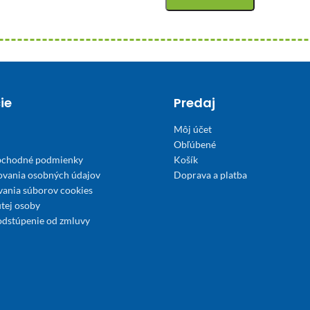
ie
Predaj
Môj účet
Obľúbené
bchodné podmienky
Košík
ovania osobných údajov
Doprava a platba
́vania súborov cookies
tej osoby
odstúpenie od zmluvy