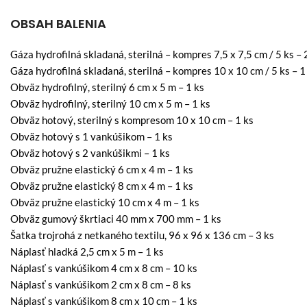
OBSAH BALENIA
Gáza hydrofilná skladaná, sterilná – kompres 7,5 x 7,5 cm / 5 ks – 
Gáza hydrofilná skladaná, sterilná – kompres 10 x 10 cm / 5 ks –
1
Obväz hydrofilný, sterilný 6 cm x 5 m –
1 ks
Obväz hydrofilný, sterilný 10 cm x 5 m –
1 ks
Obväz hotový, sterilný s kompresom 10 x 10 cm –
1 ks
Obväz hotový s 1 vankúšikom –
1 ks
Obväz hotový s 2 vankúšikmi –
1 ks
Obväz pružne elastický 6 cm x 4 m –
1 ks
Obväz pružne elastický 8 cm x 4 m –
1 ks
Obväz pružne elastický 10 cm x 4 m –
1 ks
Obväz gumový škrtiaci 40 mm x 700 mm –
1 ks
Šatka trojrohá z netkaného textilu, 96 x 96 x 136 cm –
3 ks
Náplasť hladká 2,5 cm x 5 m –
1 ks
Náplasť s vankúšikom 4 cm x 8 cm –
10 ks
Náplasť s vankúšikom 2 cm x 8 cm –
8 ks
Náplasť s vankúšikom 8 cm x 10 cm –
1 ks