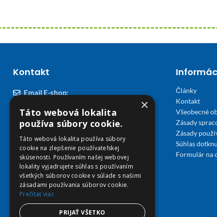
Kontakt
Informác
Články
Email E-shop:
×
Kontakt
podpora@viplekaren.sk
Táto webová lokalita
Všeobecné o
Telefón E-shop:
používa súbory cookie.
Zásady sprac
Zásady použi
0911 678 900
(Po - Pia 7:30 - 15:30)
Táto webová lokalita používa súbory
Súhlas dotknu
cookie na zlepšenie používateľskej
Telefón kamenná Lekáreň VIP Košice:
Formulár na 
skúsenosti. Používaním našej webovej
055 307 78 30
lokality vyjadrujete súhlas s používaním
všetkých súborov cookie v súlade s našimi
(Po - Ne 8:00 - 18:00)
zásadami používania súborov cookie.
Prečítať viac
Adresa Lekáreň VIP:
Severné nábrežie 45, 040 01 Košice
PRIJAŤ VŠETKO