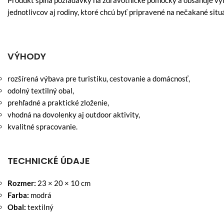
Produkt spĺňa požiadavky na zdravotnícke pomôcky a obsahuje vy
jednotlivcov aj rodiny, ktoré chcú byť pripravené na nečakané situ
VÝHODY
rozšírená výbava pre turistiku, cestovanie a domácnosť,
odolný textilný obal,
prehľadné a praktické zloženie,
vhodná na dovolenky aj outdoor aktivity,
kvalitné spracovanie.
TECHNICKÉ ÚDAJE
Rozmer:
23 × 20 × 10 cm
Farba:
modrá
Obal:
textilný