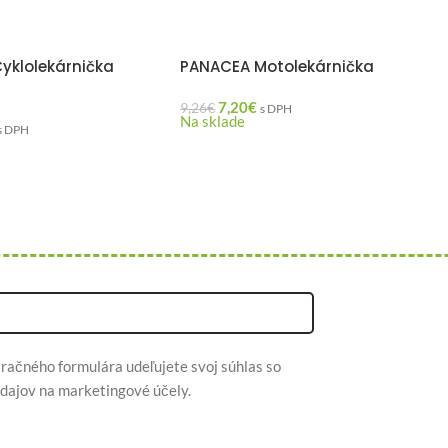
yklolekárnička
PANACEA Motolekárnička
7,20
€
9,26
€
s DPH
Na sklade
s DPH
račného formulára udeľujete svoj súhlas so
dajov na marketingové účely.