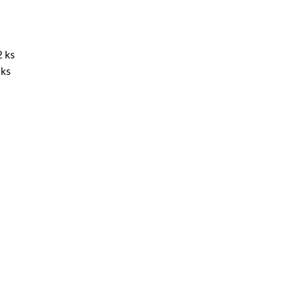
2 ks
 ks