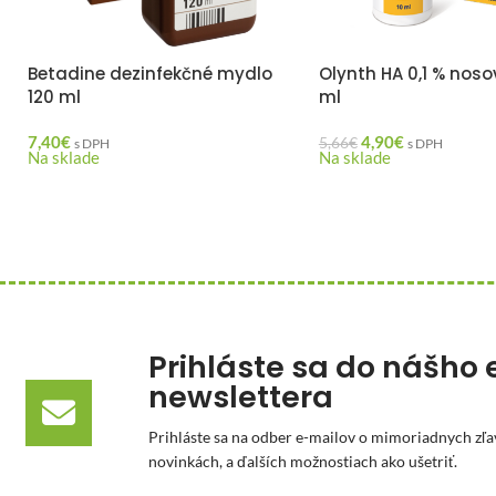
Betadine dezinfekčné mydlo
Olynth HA 0,1 % nosov
120 ml
ml
7,40
€
4,90
€
5,66
€
s DPH
s DPH
Na sklade
Na sklade
Prihláste sa do nášho 
newslettera
Prihláste sa na odber e-mailov o mimoriadnych zľa
novinkách, a ďalších možnostiach ako ušetriť.