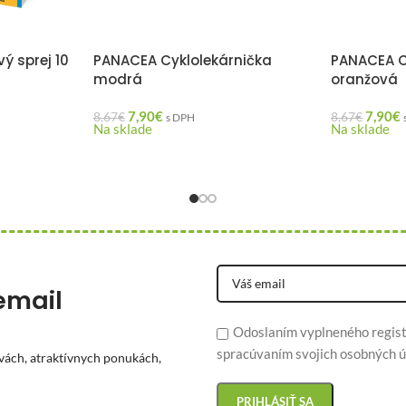
ý sprej 10
PANACEA Cyklolekárnička
PANACEA C
modrá
oranžová
7,90
€
7,90
€
8,67
€
8,67
€
s DPH
Na sklade
Na sklade
email
Odoslaním vyplneného regist
spracúvaním svojich osobných ú
vách, atraktívnych ponukách,