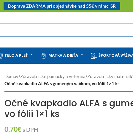
Doprava ZDARMA pri objednávke nad 55€ v rámci SR
TELO A PLEŤ
MATKA A DIEŤA
ŠPORTOVÁ VÝŽIV
Domov
/
Zdravotnícke pomôcky a veterina
/
Zdravotnícky materiál
/
Očné kvapkadlo ALFA s gumeným vačkom, vo fólii 1×1 ks
Očné kvapkadlo ALFA s gu
vo fólii 1×1 ks
0,70
€
s DPH