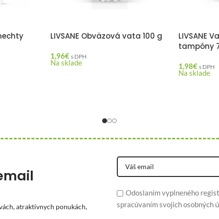
 nechty
LIVSANE Obväzová vata 100 g
LIVSANE V
tampóny 7
1,96
€
s DPH
Na sklade
1,98
€
s DPH
Na sklade
email
Odoslaním vyplneného regist
spracúvaním svojich osobných ú
vách, atraktívnych ponukách,