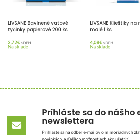
LIVSANE Bavlnené vatové
LIVSANE Klieštiky na
tyčinky papierové 200 ks
malé 1 ks
2,72
€
4,08
€
s DPH
s DPH
Na sklade
Na sklade
Prihláste sa do nášho 
newslettera
Prihláste sa na odber e-mailov o mimoriadnych zľa
novinkách, a ďalších možnostiach ako ušetriť.