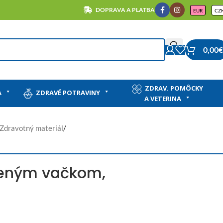
DOPRAVA A PLATBA
EUR
CZ
0,00
€
ZDRAV. POMÔCKY
A
ZDRAVÉ POTRAVINY
A VETERINA
Zdravotný materiál
/
meným vačkom,