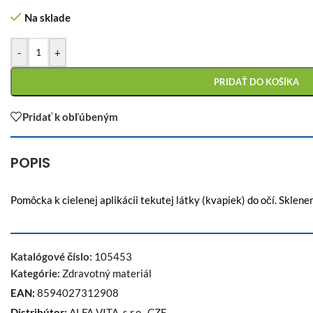
Na sklade
-
+
PRIDAŤ DO KOŠÍKA
Pridať k obľúbeným
POPIS
Pomôcka k cielenej aplikácii tekutej látky (kvapiek) do očí. Skl
Katalógové číslo:
105453
Kategórie:
Zdravotný materiál
EAN:
8594027312908
Distribútor:
ALFA VITA, s.r.o., CZE