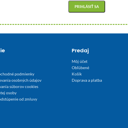
ie
Predaj
Môj účet
Obľúbené
bchodné podmienky
Košík
ovania osobných údajov
Doprava a platba
́vania súborov cookies
tej osoby
odstúpenie od zmluvy