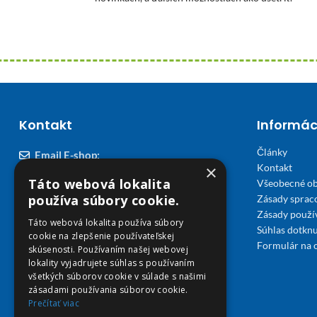
Kontakt
Informác
Články
Email E-shop:
×
Kontakt
podpora@viplekaren.sk
Táto webová lokalita
Všeobecné o
Telefón E-shop:
používa súbory cookie.
Zásady sprac
Zásady použi
0911 678 900
(Po - Pia 7:30 - 15:30)
Táto webová lokalita používa súbory
Súhlas dotknu
cookie na zlepšenie používateľskej
Telefón kamenná Lekáreň VIP Košice:
Formulár na 
skúsenosti. Používaním našej webovej
055 307 78 30
lokality vyjadrujete súhlas s používaním
všetkých súborov cookie v súlade s našimi
(Po - Ne 8:00 - 18:00)
zásadami používania súborov cookie.
Prečítať viac
Adresa Lekáreň VIP: