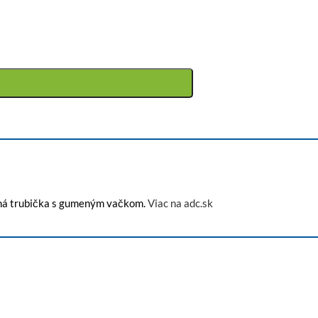
enená trubička s gumeným vačkom.
Viac na adc.sk