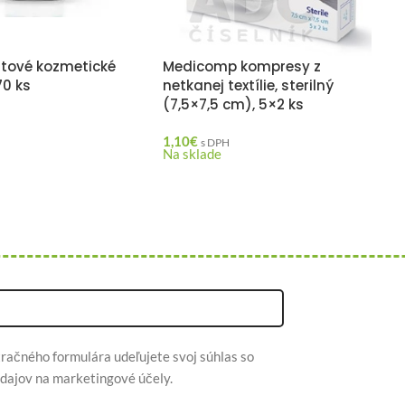
atové kozmetické
Medicomp kompresy z
0 ks
netkanej textílie, sterilný
(7,5×7,5 cm), 5×2 ks
1,10
€
s DPH
Na sklade
račného formulára udeľujete svoj súhlas so
dajov na marketingové účely.