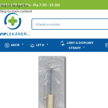
0911 678 900 (Po - Pia 7:30 - 15:30)
Skip to navigation
Skip to main content
LIEKY A DOPLNKY
AKCIE
LETO
STRAVY