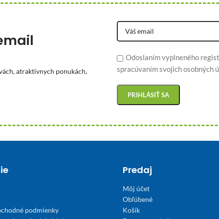
email
Odoslaním vyplneného regist
spracúvaním svojich osobných ú
vách, atraktívnych ponukách,
ie
Predaj
Môj účet
Obľúbené
bchodné podmienky
Košík