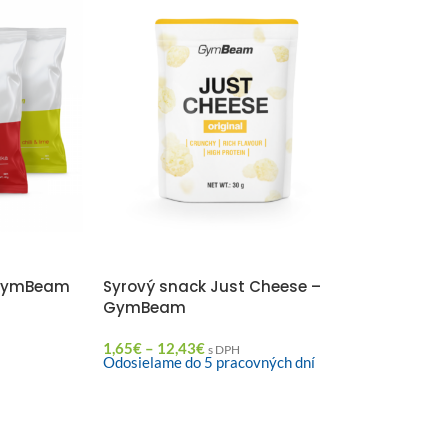
 GymBeam
Syrový snack Just Cheese –
GymBeam
1,65
€
–
12,43
€
s DPH
Odosielame do 5 pracovných dní