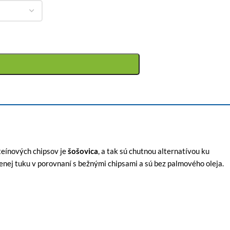
teínových chipsov je
šošovica
, a tak sú chutnou alternatívou ku
nej tuku v porovnaní s bežnými chipsami a sú bez palmového oleja.