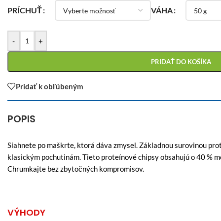
PRÍCHUŤ
VÁHA
-
+
PRIDAŤ DO KOŠÍKA
Pridať k obľúbeným
POPIS
Siahnete po maškrte, ktorá dáva zmysel. Základnou surovinou pro
klasickým pochutinám. Tieto proteínové chipsy obsahujú o 40 % me
Chrumkajte bez zbytočných kompromisov.
VÝHODY