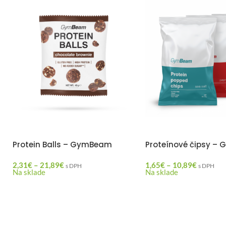
Protein Balls – GymBeam
Proteínové čipsy –
2,31
€
–
21,89
€
1,65
€
–
10,89
€
s DPH
s DPH
Na sklade
Na sklade