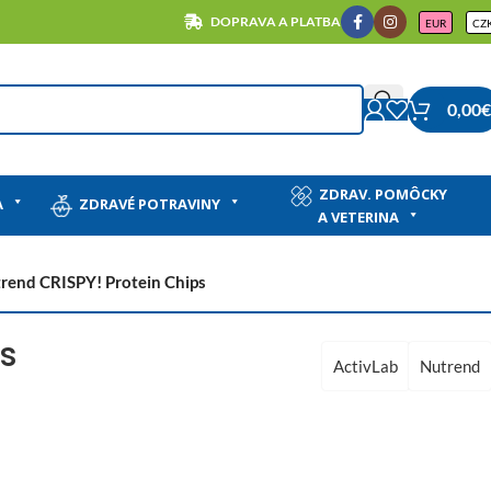
DOPRAVA A PLATBA
EUR
CZ
0,00
€
ZDRAV. POMÔCKY
A
ZDRAVÉ POTRAVINY
A VETERINA
rend CRISPY! Protein Chips
s
ActivLab
Nutrend