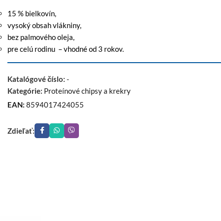
15 % bielkovín,
vysoký obsah vlákniny,
bez palmového oleja,
pre celú rodinu – vhodné od 3 rokov.
Katalógové číslo:
-
Kategórie:
Proteínové chipsy a krekry
EAN:
8594017424055
Zdieľať: