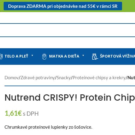
Doprava ZDARMA pri objednávke nad 55€ v rámci SR
TELO A PLEŤ
MATKA A DIEŤA
ŠPORTOVÁ VÝŽIV
Domov
/
Zdravé potraviny
/
Snacky
/
Proteínové chipsy a krekry
/
Nut
Nutrend CRISPY! Protein Chip
1,61
€
s DPH
Chrumkavé proteínové lupienky zo šošovice.