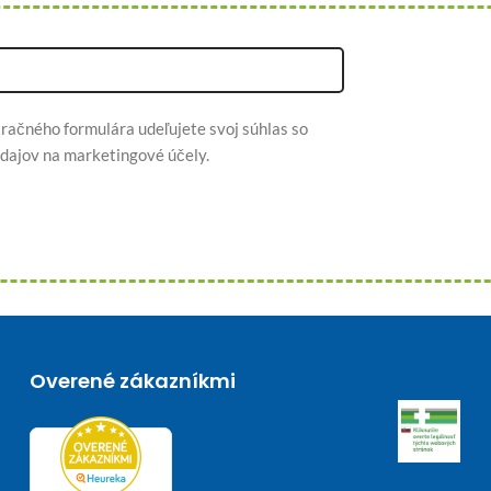
račného formulára udeľujete svoj súhlas so
dajov na marketingové účely.
Overené zákazníkmi