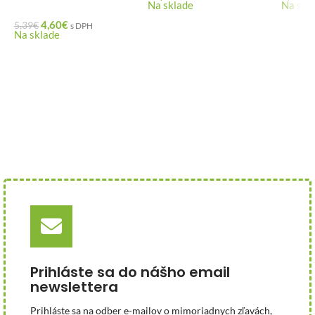
Na sklade
Na skl
4,60
€
5,39
€
s DPH
Na sklade
Prihláste sa do nášho email
newslettera
Prihláste sa na odber e-mailov o mimoriadnych zľavách,