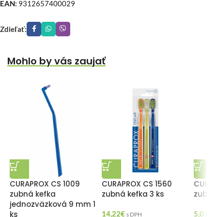
EAN:
9312657400029
Zdieľať:
Mohlo by vás zaujať
CURAPROX CS 1009
CURAPROX CS 1560
CURAP
zubná kefka
zubná kefka 3 ks
zubná 
jednozväzková 9 mm 1
ks
14,22
€
5,07
€
s DPH