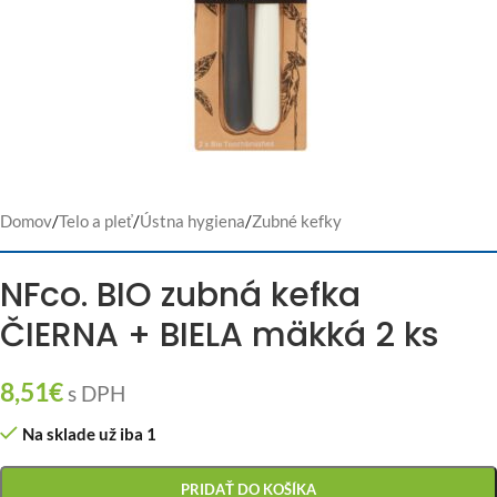
Domov
/
Telo a pleť
/
Ústna hygiena
/
Zubné kefky
NFco. BIO zubná kefka
ČIERNA + BIELA mäkká 2 ks
8,51
€
s DPH
Na sklade už iba 1
PRIDAŤ DO KOŠÍKA