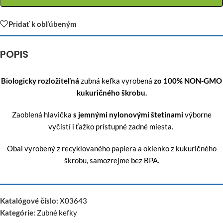
Pridať k obľúbeným
POPIS
Biologicky rozložiteľná
zubná kefka vyrobená
zo 100% NON-GMO
kukuričného škrobu.
Zaoblená hlavička
s jemnými nylonovými štetinami
výborne
vyčistí i ťažko prístupné zadné miesta.
Obal vyrobený z recyklovaného papiera a okienko z kukuričného
škrobu, samozrejme bez BPA.
Katalógové číslo:
X03643
Kategórie:
Zubné kefky