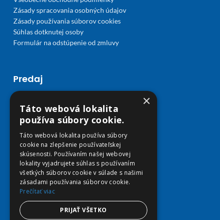
Zásady spracovania osobných údajov
Zásady používania súborov cookies
Súhlas dotknutej osoby
Formulár na odstúpenie od zmluvy
Predaj
×
Môj účet
Táto webová lokalita
Obľúbené
používa súbory cookie.
Košík
Doprava a platba
Táto webová lokalita používa súbory
cookie na zlepšenie používateľskej
skúsenosti. Používaním našej webovej
lokality vyjadrujete súhlas s používaním
všetkých súborov cookie v súlade s našimi
zásadami používania súborov cookie.
Prečítať viac
PRIJAŤ VŠETKO