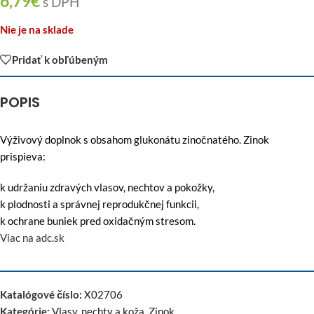
6,79
€
s DPH
Nie je na sklade
Pridať k obľúbeným
POPIS
Výživový doplnok s obsahom glukonátu zinočnatého. Zinok
prispieva:
k udržaniu zdravých vlasov, nechtov a pokožky,
k plodnosti a správnej reprodukčnej funkcii,
k ochrane buniek pred oxidačným stresom.
Viac na adc.sk
Katalógové číslo:
X02706
Kategórie:
Vlasy, nechty a koža
,
Zinok