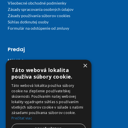
Všeobecné obchodné podmienky
Zásady spracovania osobných údajov
Zásady používania súborov cookies
Súhlas dotknutej osoby
Formulár na odstúpenie od zmluvy
Predaj
Môj účet
×
Obľúbené
Táto webová lokalita
Košík
používa súbory cookie.
Doprava a platba
Táto webová lokalita používa súbory
cookie na zlepšenie používateľskej
skúsenosti. Používaním našej webovej
lokality vyjadrujete súhlas s používaním
všetkých súborov cookie v súlade s našimi
zásadami používania súborov cookie.
Prečítať viac