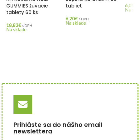
GUMMIES žuvacie
tabliet
6,05
€
Na skl
tablety 60 ks
6,20
€
s DPH
Na sklade
18,83
€
s DPH
Na sklade
Prihláste sa do nášho email
newslettera