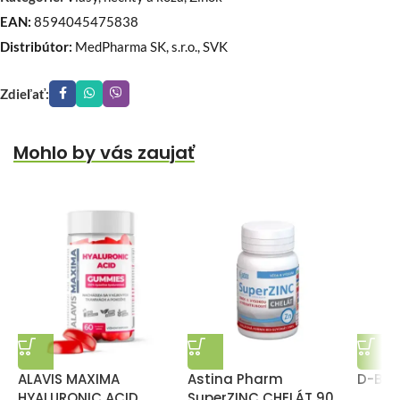
EAN:
8594045475838
Distribútor:
MedPharma SK, s.r.o., SVK
Zdieľať:
Mohlo by vás zaujať
ALAVIS MAXIMA
Astina Pharm
D-Bio
HYALURONIC ACID
SuperZINC CHELÁT 90