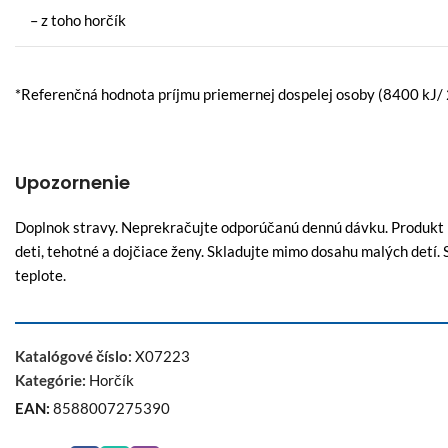
– z toho horčík
*Referenčná hodnota príjmu priemernej dospelej osoby (8400 kJ/ 
Upozornenie
Doplnok stravy. Neprekračujte odporúčanú dennú dávku. Produkt ni
deti, tehotné a dojčiace ženy. Skladujte mimo dosahu malých detí.
teplote.
Katalógové číslo:
X07223
Kategórie:
Horčík
EAN:
8588007275390