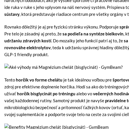
náročných obdobiach, ako je vysoké športové či pracovné nasaden
ide ruka v ruke s jeho vplyvom na náš nervový systém. Prispieva to
sústavy
, ktorá predstavuje riadiace centrum pre všetky orgány v t
Rovnako dôležitý je aj pre fyzickú stránku výkonu. Podporuje
sprá
Pre telo je zásadný aj preto, že
sa podieľa na syntéze bielkovín
, 
udržaniu zdravých kostí
. Do mozaiky jeho funkcií patrí aj to, že
sa
rovnováhe elektrolytov
, teda k udržaniu správnej hladiny dôležit
GLP-1 friendly produkt.
Tento
horčík vo forme chelátu
je tak ideálnou voľbou pre
športovc
zdroj pre efektívne doplnenie horčíka. Hodí sa ako do tréningových
užívať
horčík bisglycinát
po tréningu
alebo vo
večerných hodiná
vašej každodennej rutiny. Samotný produkt je navyše
pravidelne 
mikrobiologickú bezpečnosť a prítomnosť ťažkých kovov (ortuť, k
svojej suplementácie a podporte svoje telo na ceste za svojimi cieľ