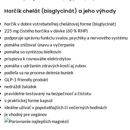
Horčík chelát (bisglycinát) a jeho výhody
horčík v dobre vstrebateľnej chelátovej forme (bisglycinát)
225 mg čistého horčíka v dávke (60 % RHP)
podporuje správnu funkciu svalov, psychiky a nervového systému
pomáha znižovať únavu a vyčerpanie
pomáha so syntézou bielkovín
prispieva k rovnováhe elektrolytov
pomáha s udržaním zdravých kostí aj zubov
podieľa sa na procese delenia buniek
GLP-1 friendly produkt
nedráždi žalúdok
pravidelne testovaný na bezpečnosť a čistotu
v praktickej forme kapsúl
ideálne užívať v popoludňajších či večerných hodinách
je vhodný pre vegánov