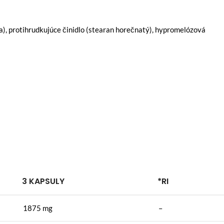
a), protihrudkujúce činidlo (stearan horečnatý), hypromelózová
3 KAPSULY
*RI
1875 mg
–