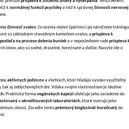
ie, pretože
prispieva k zníženiu únavy a vyčerpania
. Tento benefit
tiž k
normálnej funkcii psychiky
a tiež k správnej
činnosti nervovej
ele.
vnu činnosť svalov
, čo ocenia nielen športovci po náročnom tréningu
ktoré sú základným stavebným kameňom svalov, a
prispieva k
 podieľa na procese delenia buniek
a v neposlednom rade
prispieva 
ých iónov, ako sú sodné, draselné, horečnaté a ďalšie. Navyše ide o
ov, aktívnych jedincov
a všetkých, ktorí hľadajú vysoko využiteľný
, tak aj oddychovejších dní. Vďaka svojim vlastnostiam je ideálne
ch.
Praktická forma
vegánskych kapsúl
uľahčuje jeho zaradenie do
testovaný v akreditovaných laboratóriách,
ktoré overujú jeho
admium, olovo). Zaradte tento
prémiový bisglycinát horečnatý
do
mi.