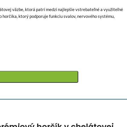
átovej väzbe, ktorá patrí medzi najlepšie vstrebateľné a využiteľné
 horčíka, ktorý podporuje funkciu svalov, nervového systému,
prémiový horčík v chelátovej