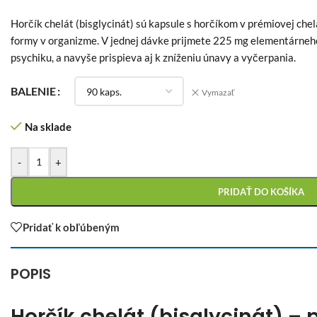
Horčík chelát (bisglycinát) sú kapsule s horčíkom v prémiovej chel
formy v organizme. V jednej dávke prijmete 225 mg elementárneho
psychiku, a navyše prispieva aj k zníženiu únavy a vyčerpania.
BALENIE
Vymazať
Na sklade
-
+
PRIDAŤ DO KOŠÍKA
Pridať k obľúbeným
POPIS
Horčík chelát (bisglycinát) – 