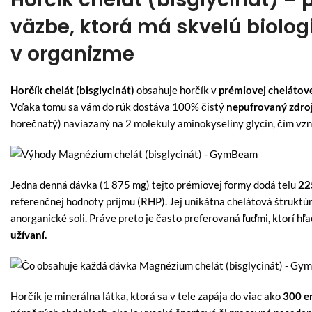
väzbe, ktorá má skvelú biolog
v organizme
Horčík chelát (bisglycinát)
obsahuje horčík v
prémiovej chelátove
Vďaka tomu sa vám do rúk dostáva 100% čistý
nepufrovaný zdroj
horečnatý)
naviazaný na 2 molekuly aminokyseliny glycín, čím vzn
Jedna denná dávka (1 875 mg) tejto prémiovej formy dodá telu
22
referenčnej hodnoty príjmu (RHP). Jej unikátna chelátová štrukt
anorganické soli. Práve preto je často preferovaná ľuďmi, ktorí hľa
užívaní.
Horčík je minerálna látka, ktorá sa v tele zapája do viac ako
300 e