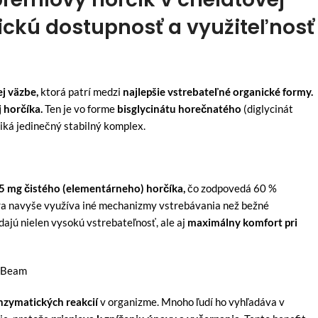
ickú dostupnosť a využiteľnosť
j väzbe,
ktorá patrí medzi
najlepšie vstrebateľné organické formy.
 horčíka.
Ten je vo forme
bisglycinátu
horečnatého
(diglycinát
iká jedinečný stabilný komplex.
5 mg čistého (elementárneho) horčíka,
čo zodpovedá 60 %
úra navyše využíva iné mechanizmy vstrebávania než bežné
dajú nielen vysokú vstrebateľnosť, ale aj
maximálny komfort pri
nzymatických reakcií
v organizme. Mnoho ľudí ho vyhľadáva v