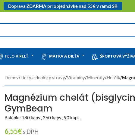
Doprava ZDARMA pri objednávke nad 55€ v rámci SR
TELO A PLEŤ
MATKA A DIEŤA
ŠPORTOVÁ VÝŽIV
Domov
/
Lieky a doplnky stravy
/
Vitamíny
/
Minerály
/
Horčík
/
Magné
Magnézium chelát (bisglycin
GymBeam
Balenie: 180 kaps., 360 kaps., 90 kaps.
6,55
€
s DPH