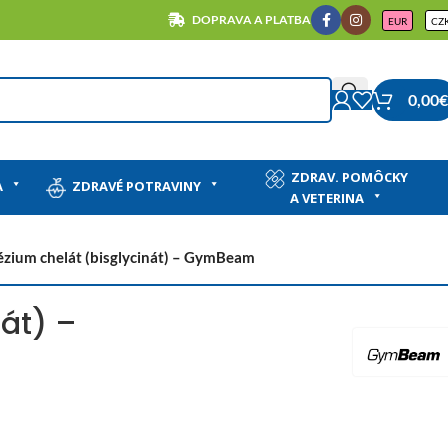
DOPRAVA A PLATBA
EUR
CZ
0,00
€
ZDRAV. POMÔCKY
A
ZDRAVÉ POTRAVINY
A VETERINA
zium chelát (bisglycinát) – GymBeam
át) –