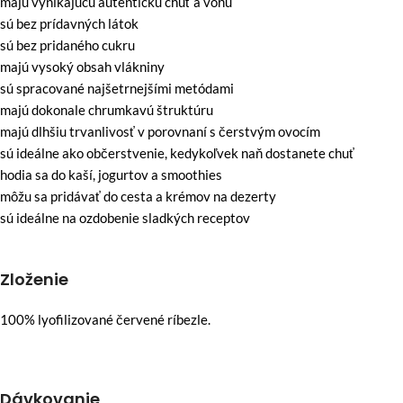
majú vynikajúcu autentickú chuť a vôňu
sú bez prídavných látok
sú bez pridaného cukru
majú vysoký obsah vlákniny
sú spracované najšetrnejšími metódami
majú dokonale chrumkavú štruktúru
majú dlhšiu trvanlivosť v porovnaní s čerstvým ovocím
sú ideálne ako občerstvenie, kedykoľvek naň dostanete chuť
hodia sa do kaší, jogurtov a smoothies
môžu sa pridávať do cesta a krémov na dezerty
sú ideálne na ozdobenie sladkých receptov
Zloženie
100% lyofilizované červené ríbezle.
Dávkovanie