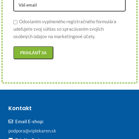
Odoslaním vyplneného registračného formulára
udeľujete svoj súhlas so spracúvaním svojich
osobných údajov na marketingové účely.
Kontakt
Email E-shop:
podpora@viplekaren.sk