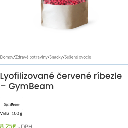
Domov
/
Zdravé potraviny
/
Snacky
/
Sušené ovocie
Lyofilizované červené ríbezle
– GymBeam
Váha: 100 g
8,25
€
s DPH