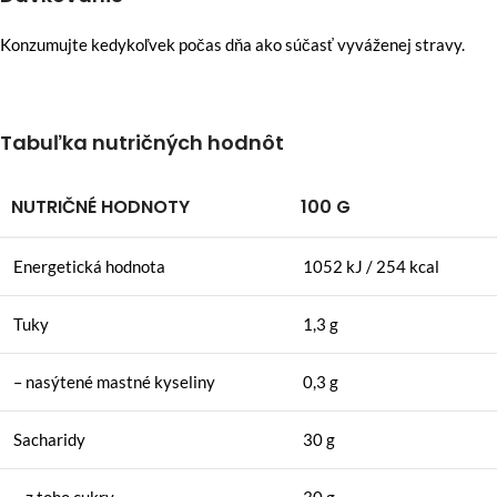
Konzumujte kedykoľvek počas dňa ako súčasť vyváženej stravy.
Tabuľka nutričných hodnôt
NUTRIČNÉ HODNOTY
100 G
Energetická hodnota
1052 kJ / 254 kcal
Tuky
1,3 g
– nasýtené mastné kyseliny
0,3 g
Sacharidy
30 g