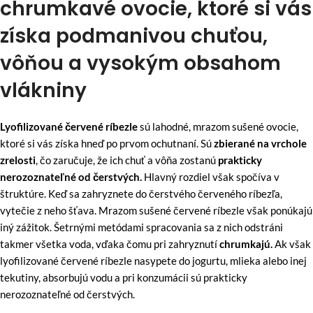
chrumkavé ovocie, ktoré si vás
získa podmanivou chuťou,
vôňou a vysokým obsahom
vlákniny
Lyofilizované červené ríbezle
sú lahodné, mrazom sušené ovocie,
ktoré si vás získa hneď po prvom ochutnaní. Sú
zbierané na vrchole
zrelosti
, čo zaručuje, že ich chuť a vôňa zostanú
prakticky
nerozoznateľné od čerstvých.
Hlavný rozdiel však spočíva v
štruktúre. Keď sa zahryznete do čerstvého červeného ríbezľa,
vytečie z neho šťava. Mrazom sušené červené ríbezle však ponúkajú
iný zážitok. Šetrnými metódami spracovania sa z nich odstráni
takmer všetka voda, vďaka čomu pri zahryznutí
chrumkajú.
Ak však
lyofilizované červené ríbezle nasypete do jogurtu, mlieka alebo inej
tekutiny, absorbujú vodu a pri konzumácii sú prakticky
nerozoznateľné od čerstvých.