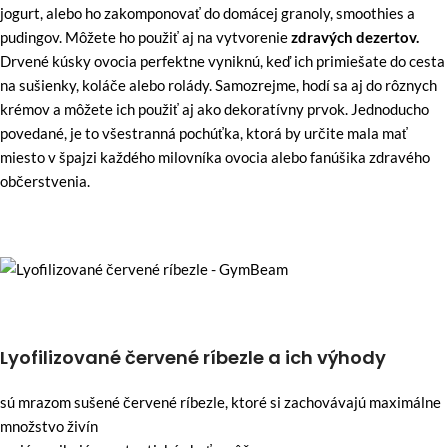
jogurt, alebo ho zakomponovať do domácej granoly, smoothies a
pudingov. Môžete ho použiť aj na vytvorenie
zdravých dezertov.
Drvené kúsky ovocia perfektne vyniknú, keď ich primiešate do cesta
na sušienky, koláče alebo rolády. Samozrejme, hodí sa aj do rôznych
krémov a môžete ich použiť aj ako dekoratívny prvok. Jednoducho
povedané, je to všestranná pochúťka, ktorá by určite mala mať
miesto v špajzi každého milovníka ovocia alebo fanúšika zdravého
občerstvenia.
Lyofilizované červené ríbezle a ich výhody
sú mrazom sušené červené ríbezle, ktoré si zachovávajú maximálne
množstvo živín