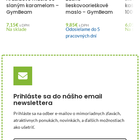
slaným karamelom –
lieskovoorieškové
kaša 
GymBeam
maslo – GymBeam
1000 
7,15
€
9,85
€
6,05
€
s DPH
s DPH
Na sklade
Odosielame do 5
Na skl
pracovných dní
Prihláste sa do nášho email
newslettera
Prihláste sa na odber e-mailov o mimoriadnych zľavách,
atraktívnych ponukách, novinkách, a ďalších možnostiach
ako ušetriť.