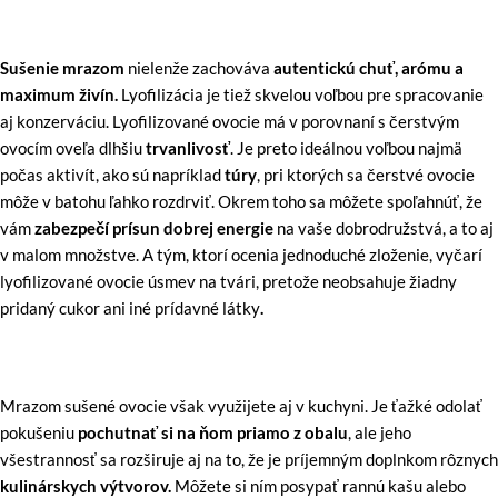
Sušenie
mrazom
nielenže zachováva
autentickú chuť, arómu a
maximum živín.
Lyofilizácia je tiež skvelou voľbou pre spracovanie
aj konzerváciu. Lyofilizované ovocie má v porovnaní s čerstvým
ovocím oveľa dlhšiu
trvanlivosť
. Je preto ideálnou voľbou najmä
počas aktivít, ako sú napríklad
túry
, pri ktorých sa čerstvé ovocie
môže v batohu ľahko rozdrviť. Okrem toho sa môžete spoľahnúť, že
vám
zabezpečí prísun dobrej energie
na vaše dobrodružstvá, a to aj
v malom množstve. A tým, ktorí ocenia jednoduché zloženie, vyčarí
lyofilizované ovocie úsmev na tvári, pretože neobsahuje žiadny
pridaný cukor ani iné prídavné látky
.
Mrazom sušené ovocie však využijete aj v kuchyni. Je ťažké odolať
pokušeniu
pochutnať si na ňom priamo z obalu
, ale jeho
všestrannosť sa rozširuje aj na to, že je príjemným doplnkom rôznych
kulinárskych výtvorov.
Môžete si ním posypať rannú kašu alebo