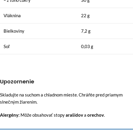
– z toho cukry
30 g
Vláknina
22 g
Bielkoviny
7,2 g
Soľ
0,03 g
Upozornenie
Skladujte na suchom a chladnom mieste. Chráňte pred priamym
slnečným žiarením.
Alergény:
Môže obsahovať stopy
arašidov
a
orechov
.