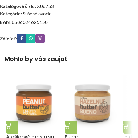
Katalógové číslo:
X06753
Kategórie:
Sušené ovocie
EAN:
8586024625150
Zdieľať:
Mohlo by vás zaujať
Arašidové maslo so
Bueno
Insta