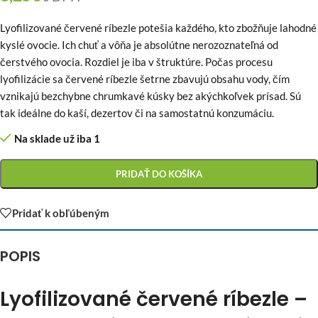
Lyofilizované červené ríbezle potešia každého, kto zbožňuje lahodné
kyslé ovocie. Ich chuť a vôňa je absolútne nerozoznateľná od
čerstvého ovocia. Rozdiel je iba v štruktúre. Počas procesu
lyofilizácie sa červené ríbezle šetrne zbavujú obsahu vody, čím
vznikajú bezchybne chrumkavé kúsky bez akýchkoľvek prísad. Sú
tak ideálne do kaší, dezertov či na samostatnú konzumáciu.
Na sklade už iba 1
PRIDAŤ DO KOŠÍKA
Pridať k obľúbeným
POPIS
Lyofilizované červené ríbezle –