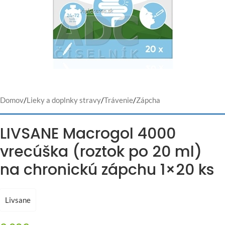
Domov
/
Lieky a doplnky stravy
/
Trávenie
/
Zápcha
LIVSANE Macrogol 4000
vrecúška (roztok po 20 ml)
na chronickú zápchu 1×20 ks
Livsane