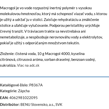
Macrogol je vo vode rozpustný inertný polymér s vysokou
molekulovou hmotnosťou, ktorý má schopnosť viazať vodu, s ktorou
je užitý a udržať ju v stolici. Zaisťuje rehydratáciu a zmäkčenie
stolice a uľahčuje vylučovanie. Podporou peristaltiky urýchľuje
črevný tranzit. V tráviacom trakte sa nevstrebáva ani
nemetabolizuje, a nespôsobuje nerovnováhu vody a elektrolytov,
pokiaľ je užitý s odporúčaným množstvom tekutín.
Zloženie: čistená voda, 10 g Macrogol 4000, kyselina
citrónová, citrusová aróma, sorban draselný, benzoan sodný,
sukralóza.
Viac na adc.sk
Katalógové číslo:
P8367A
Kategórie:
Zápcha
EAN:
4062981022095
Distribútor:
BENU Slovensko, a.s., SVK