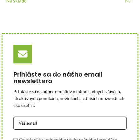
Na sklade
Na skl
Prihláste sa do nášho email
newslettera
Prihláste sa na odber e-mailov o mimoriadnych zľavách,
atraktívnych ponukách, novinkách, a ďalších možnostiach
ako ušetriť.
Odoslaním vyplneného registračného formulára