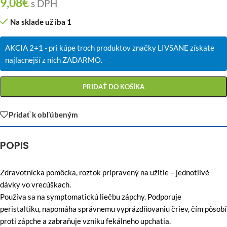
9,08
€
s DPH
Na sklade už iba 1
AKCIA 2+1 - pri kúpe troch produktov značky LIVSANE získate
najlacnejší z nich ZADARMO.
PRIDAŤ DO KOŠÍKA
Pridať k obľúbeným
POPIS
Zdravotnícka pomôcka, roztok pripravený na užitie – jednotlivé
dávky vo vrecúškach.
Používa sa na symptomatickú liečbu zápchy. Podporuje
peristaltiku, napomáha správnemu vyprázdňovaniu čriev, čím pôsobí
proti zápche a zabraňuje vzniku fekálneho upchatia.