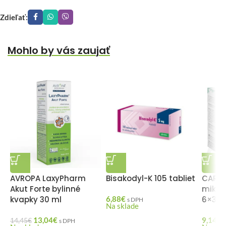
Zdieľať:
Mohlo by vás zaujať
AVROPA LaxyPharm
Bisakodyl-K 105 tabliet
CAREF
Akut Forte bylinné
mikrok
kvapky 30 ml
6,88
€
6×3 g
s DPH
Na sklade
13,04
€
9,14
€
14,45
€
s DPH