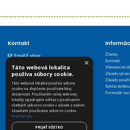
Kontakt
Informác
Články
Email E-shop:
×
Kontakt
podpora@viplekaren.sk
Táto webová lokalita
Všeobecné o
Telefón E-shop:
používa súbory cookie.
Zásady sprac
Zásady použi
0911 678 900
(Po - Pia 7:30 - 15:30)
Táto webová lokalita používa súbory
Súhlas dotknu
cookie na zlepšenie používateľskej
Telefón kamenná Lekáreň VIP Košice:
Formulár na 
skúsenosti. Používaním našej webovej
055 307 78 30
lokality vyjadrujete súhlas s používaním
všetkých súborov cookie v súlade s našimi
(Po - Ne 8:00 - 18:00)
zásadami používania súborov cookie.
Prečítať viac
Adresa Lekáreň VIP:
Severné nábrežie 45, 040 01 Košice
PRIJAŤ VŠETKO