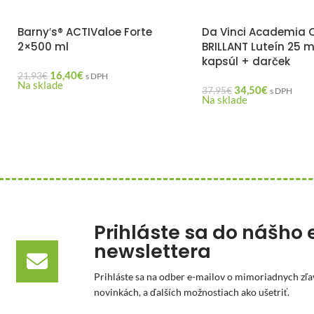
Barny′s® ACTIValoe Forte
Da Vinci Academia 
2×500 ml
BRILLANT Luteín 25 m
kapsúl + darček
16,40
€
21,93
€
s DPH
Na sklade
34,50
€
37,95
€
s DPH
Na sklade
Prihláste sa do nášho 
newslettera
Prihláste sa na odber e-mailov o mimoriadnych zľa
novinkách, a ďalších možnostiach ako ušetriť.