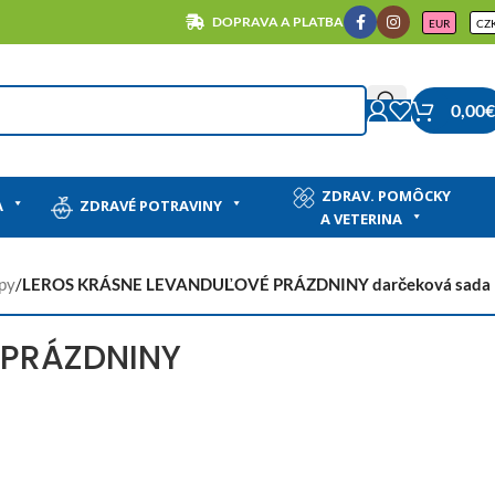
DOPRAVA A PLATBA
EUR
CZ
0,00
€
ZDRAV. POMÔCKY
A
ZDRAVÉ POTRAVINY
A VETERINA
upy
/
LEROS KRÁSNE LEVANDUĽOVÉ PRÁZDNINY darčeková sada
 PRÁZDNINY