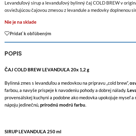
Levanduľový sirup a levanduľový bylinný čaj COLD BREW v originál
osviežujúcou čajovou zmesou z levandule a medovky doplnenou si
Nie je na sklade
Pridať k obľúbeným
POPIS
ČAJ COLD BREW
LEVANDUĽA 20x 1,2 g
Bylinná zmes s levanduľou a medovkou na prípravu „cold brew“,
os
farbou, a navyše prispeje k navodeniu pohody a dobrej nálady.
Lev
provensálskej kuchyni a podobne ako medovka upokojuje myseľ a 
nápoju jedinečnú,
prírodnú modrú farbu
.
SIRUP LEVANDUĽA 250 ml