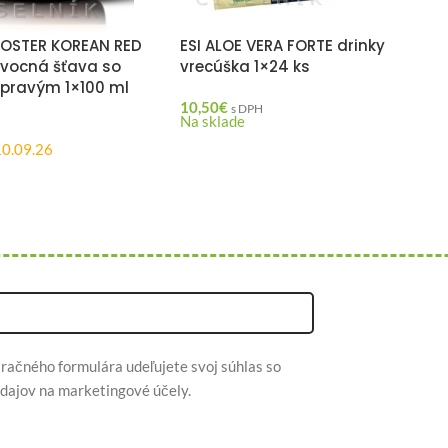
OSTER KOREAN RED
ESI ALOE VERA FORTE drinky
vocná šťava so
vrecúška 1×24 ks
pravým 1×100 ml
10,50
€
s DPH
Na sklade
10.09.26
račného formulára udeľujete svoj súhlas so
dajov na marketingové účely.