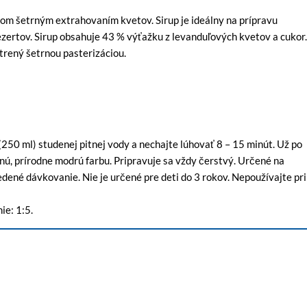
om šetrným extrahovaním kvetov. Sirup je ideálny na prípravu
ezertov. Sirup obsahuje 43 % výťažku z levanduľových kvetov a cukor.
etrený šetrnou pasterizáciou.
 ml) studenej pitnej vody a nechajte lúhovať 8 – 15 minút. Už po
čnú, prírodne modrú farbu. Pripravuje sa vždy čerstvý. Určené na
dené dávkovanie. Nie je určené pre deti do 3 rokov. Nepoužívajte pri
e: 1:5.