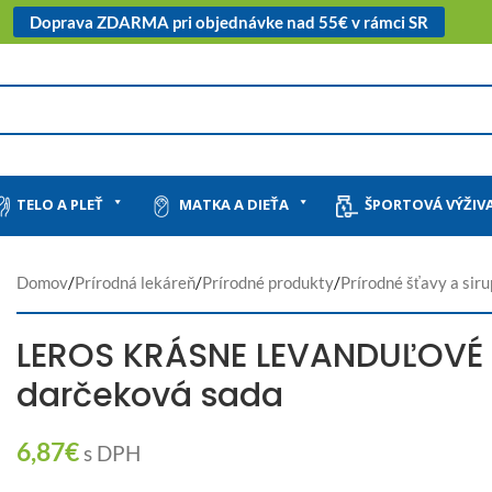
Doprava ZDARMA pri objednávke nad 55€ v rámci SR
TELO A PLEŤ
MATKA A DIEŤA
ŠPORTOVÁ VÝŽIV
Domov
/
Prírodná lekáreň
/
Prírodné produkty
/
Prírodné šťavy a sir
LEROS KRÁSNE LEVANDUĽOVÉ
darčeková sada
6,87
€
s DPH