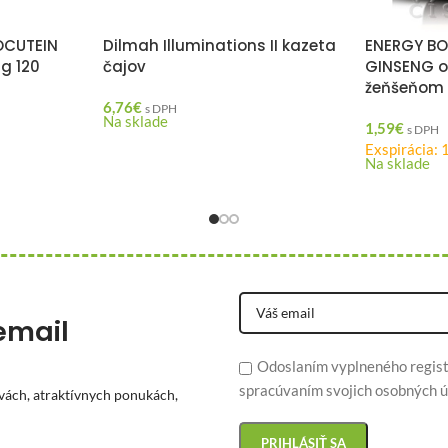
OCUTEIN
Dilmah Illuminations II kazeta
ENERGY BO
g 120
čajov
GINSENG o
žeňšeňom 
6,76
€
s DPH
Na sklade
1,59
€
s DPH
Exspirácia: 
Na sklade
email
Odoslaním vyplneného regist
spracúvaním svojich osobných ú
vách, atraktívnych ponukách,