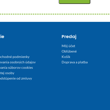
ie
Predaj
Môj účet
Obľúbené
bchodné podmienky
Košík
ovania osobných údajov
Doprava a platba
́vania súborov cookies
tej osoby
odstúpenie od zmluvy