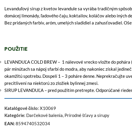
Levanduľový sirup z kvetov levandule sa vyrába tradičným spôsob
domácej limonády, ľadového čaju, koktailov, koláčov alebo iných d
Bez pridaných farbív, aróm, umelých sladidiel a zahusťovadiel. Oš
POUŽITIE
LEVANDUĽA COLD BREW – 1 nálevové vrecko vložte do pohára (250
pár minútach sa nápoj sfarbí do modra, aby nakoniec získal jedine
okamžitú spotrebu. Dospelí 1 – 3 poháre denne. Neprekračujte uve
precitlivení na niektorú zo zložiek bylinnej zmesi.
SIRUP LEVANDUĽA – pred použitím pretrepte. Odporúčané riedeni
Katalógové číslo:
X10069
Kategórie:
Darčekové balenia
,
Prírodné šťavy a sirupy
EAN:
8594740532034