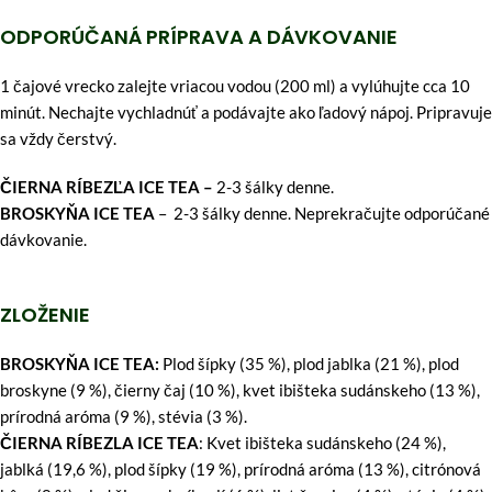
ODPORÚČANÁ PRÍPRAVA A DÁVKOVANIE
1 čajové vrecko zalejte vriacou vodou (200 ml) a vylúhujte cca 10
minút. Nechajte vychladnúť a podávajte ako ľadový nápoj. Pripravuje
sa vždy čerstvý.
ČIERNA RÍBEZĽA ICE TEA –
2-3 šálky denne.
BROSKYŇA ICE TEA
– 2-3 šálky denne. Neprekračujte odporúčané
dávkovanie.
ZLOŽENIE
BROSKYŇA ICE TEA:
Plod šípky (35 %), plod jablka (21 %), plod
broskyne (9 %), čierny čaj (10 %), kvet ibišteka sudánskeho (13 %),
prírodná aróma (9 %), stévia (3 %).
ČIERNA RÍBEZLA ICE TEA
: Kvet ibišteka sudánskeho (24 %),
jablká (19,6 %), plod šípky (19 %), prírodná aróma (13 %), citrónová