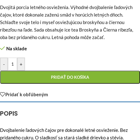
Dvojitá porcia letného osvieženia. Výhodné dvojbalenie ľadových
čajov, ktoré dokonale zaženú smäd v horúcich letných dňoch.
Schlaďte svoje telo i myseľ osviežujúcou broskyňou a čiernou
ríbezľou na ľade. Sada obsahuje ice tea Broskyňa a Čierna ríbezľa,
oba bez pridaného cukru. Letná pohoda môže začať.
Na sklade
-
+
PRIDAŤ DO KOŠÍKA
Pridať k obľúbeným
POPIS
Dvojbalenie ľadových čajov pre dokonalé letné osvieženie. Bez
pridaného cukru. O sladkosť sa stará sladké drievko a stévia.