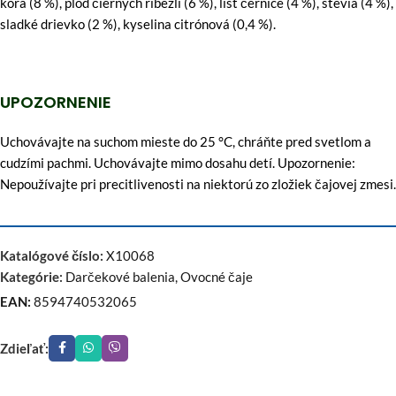
kôra (8 %), plod čiernych ríbezlí (6 %), list černice (4 %), stévia (4 %),
sladké drievko (2 %), kyselina citrónová (0,4 %).
UPOZORNENIE
Uchovávajte na suchom mieste do 25 °C, chráňte pred svetlom a
cudzími pachmi. Uchovávajte mimo dosahu detí. Upozornenie:
Nepoužívajte pri precitlivenosti na niektorú zo zložiek čajovej zmesi.
Katalógové číslo:
X10068
Kategórie:
Darčekové balenia
,
Ovocné čaje
EAN:
8594740532065
Zdieľať: