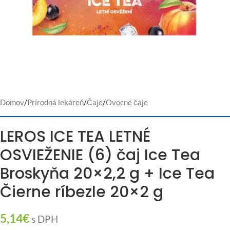
Domov
/
Prírodná lekáreň
/
Čaje
/
Ovocné čaje
LEROS ICE TEA LETNÉ
OSVIEŽENIE (6) čaj Ice Tea
Broskyňa 20×2,2 g + Ice Tea
Čierne ríbezle 20×2 g
5,14
€
s DPH