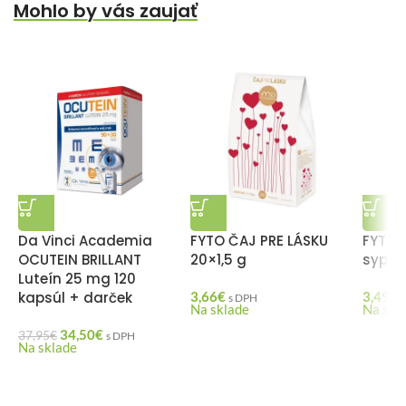
Mohlo by vás zaujať
Da Vinci Academia
FYTO ČAJ PRE LÁSKU
FYTO 
OCUTEIN BRILLANT
20×1,5 g
sypan
Luteín 25 mg 120
kapsúl + darček
3,66
€
3,49
€
s DPH
Na sklade
Na skl
34,50
€
37,95
€
s DPH
Na sklade