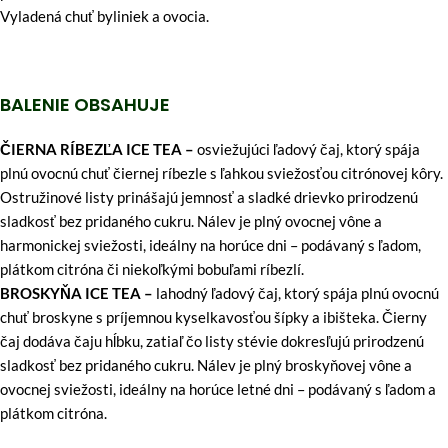
Vyladená chuť byliniek a ovocia.
BALENIE OBSAHUJE
ČIERNA RÍBEZĽA ICE TEA –
osviežujúci ľadový čaj, ktorý spája
plnú ovocnú chuť čiernej ríbezle s ľahkou sviežosťou citrónovej kôry.
Ostružinové listy prinášajú jemnosť a sladké drievko prirodzenú
sladkosť bez pridaného cukru. Nálev je plný ovocnej vône a
harmonickej sviežosti, ideálny na horúce dni – podávaný s ľadom,
plátkom citróna či niekoľkými bobuľami ríbezlí.
BROSKYŇA ICE TEA –
lahodný ľadový čaj, ktorý spája plnú ovocnú
chuť broskyne s príjemnou kyselkavosťou šípky a ibišteka. Čierny
čaj dodáva čaju hĺbku, zatiaľ čo listy stévie dokresľujú prirodzenú
sladkosť bez pridaného cukru. Nálev je plný broskyňovej vône a
ovocnej sviežosti, ideálny na horúce letné dni – podávaný s ľadom a
plátkom citróna.