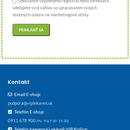
Odoslaním vyplneného registračného formulára
udeľujete svoj súhlas so spracúvaním svojich
osobných údajov na marketingové účely.
Kontakt
Email E-shop:
podpora@viplekaren.sk
Telefón E-shop:
0911 678 900
(Po - Pia 7:30 - 15:30)
Telefón kamenná Lekáreň VIP Košice: