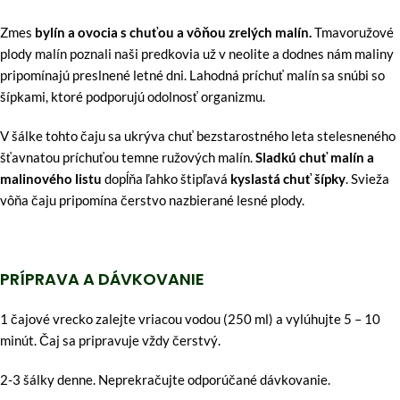
Zmes
bylín a ovocia s chuťou a vôňou zrelých malín.
Tmavoružové
plody malín poznali naši predkovia už v neolite a dodnes nám maliny
pripomínajú preslnené letné dni. Lahodná príchuť malín sa snúbi so
šípkami, ktoré podporujú odolnosť organizmu.
V šálke tohto čaju sa ukrýva chuť bezstarostného leta stelesneného
šťavnatou príchuťou temne ružových malín.
Sladkú chuť malín a
malinového listu
dopĺňa ľahko štipľavá
kyslastá chuť šípky
. Svieža
vôňa čaju pripomína čerstvo nazbierané lesné plody.
PRÍPRAVA A DÁVKOVANIE
1 čajové vrecko zalejte vriacou vodou (250 ml) a vylúhujte 5 – 10
minút. Čaj sa pripravuje vždy čerstvý.
2-3 šálky denne. Neprekračujte odporúčané dávkovanie.