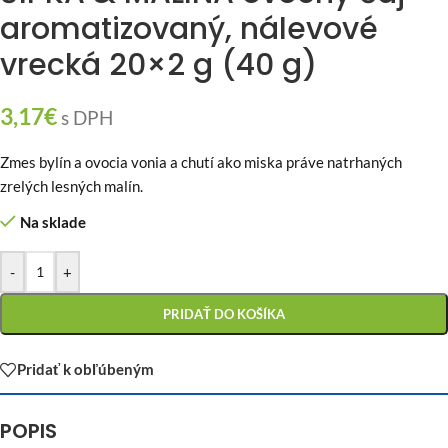
aromatizovaný, nálevové
vrecká 20×2 g (40 g)
3,17
€
s DPH
Zmes bylín a ovocia vonia a chutí ako miska práve natrhaných
zrelých lesných malín.
Na sklade
-
+
PRIDAŤ DO KOŠÍKA
Pridať k obľúbeným
POPIS