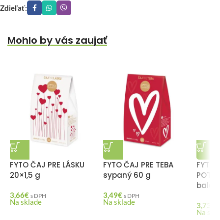
Zdieľať:
Mohlo by vás zaujať
FYTO ČAJ PRE LÁSKU
FYTO ČAJ PRE TEBA
FYTO 
20×1,5 g
sypaný 60 g
POTEŠ
baleni
3,66
€
3,49
€
s DPH
s DPH
Na sklade
Na sklade
3,73
€
Na skl