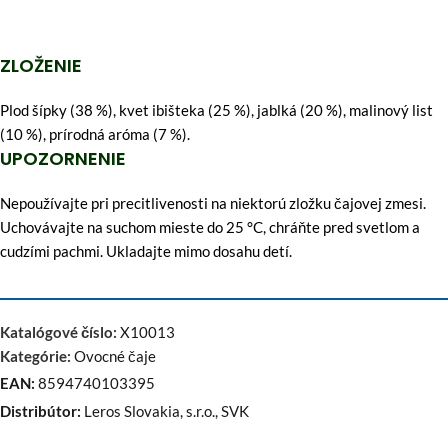
ZLOŽENIE
Plod šípky (38 %), kvet ibišteka (25 %), jablká (20 %), malinový list
(10 %), prírodná aróma (7 %).
UPOZORNENIE
Nepoužívajte pri precitlivenosti na niektorú zložku čajovej zmesi.
Uchovávajte na suchom mieste do 25 °C, chráňte pred svetlom a
cudzími pachmi. Ukladajte mimo dosahu detí.
Katalógové číslo:
X10013
Kategórie:
Ovocné čaje
EAN:
8594740103395
Distribútor:
Leros Slovakia, s.r.o., SVK