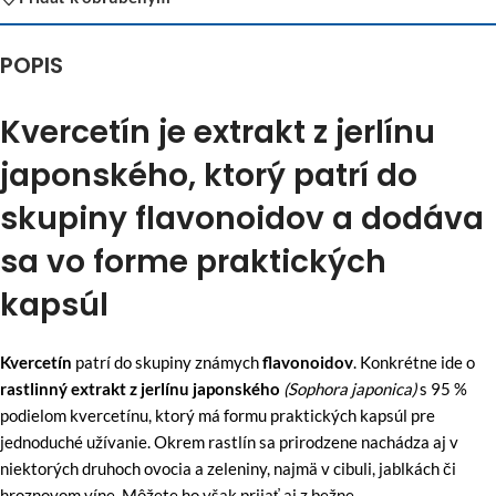
POPIS
Kvercetín je extrakt z jerlínu
japonského, ktorý patrí do
skupiny flavonoidov a dodáva
sa vo forme praktických
kapsúl
Kvercetín
patrí do skupiny známych
flavonoidov
. Konkrétne ide o
rastlinný extrakt z jerlínu japonského
(Sophora japonica)
s 95 %
podielom kvercetínu, ktorý má formu praktických kapsúl pre
jednoduché užívanie. Okrem rastlín sa prirodzene nachádza aj v
niektorých druhoch ovocia a zeleniny, najmä v cibuli, jablkách či
hroznovom víne. Môžete ho však prijať aj z bežne