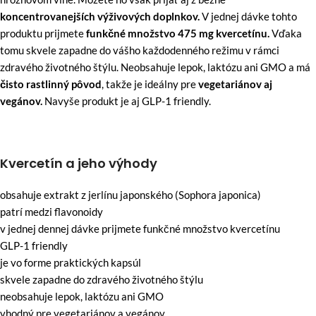
koncentrovanejších výživových doplnkov.
V jednej dávke tohto
produktu prijmete
funkčné množstvo 475 mg kvercetínu.
Vďaka
tomu skvele zapadne do vášho každodenného režimu v rámci
zdravého životného štýlu. Neobsahuje lepok, laktózu ani GMO a má
čisto rastlinný pôvod
, takže je ideálny pre
vegetariánov aj
vegánov.
Navyše produkt je aj GLP-1 friendly.
Kvercetín a jeho výhody
obsahuje extrakt z jerlínu japonského (Sophora japonica)
patrí medzi flavonoidy
v jednej dennej dávke prijmete funkčné množstvo kvercetínu
GLP-1 friendly
je vo forme praktických kapsúl
skvele zapadne do zdravého životného štýlu
neobsahuje lepok, laktózu ani GMO
vhodný pre vegetariánov a vegánov