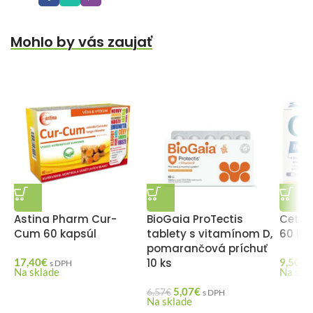
Mohlo by vás zaujať
Astina Pharm Cur-
BioGaia ProTectis
Ceteb
Cum 60 kapsúl
tablety s vitamínom D,
60 ka
pomarančová príchuť
17,40
€
10 ks
9,50
€
s DPH
Na sklade
Na skl
5,07
€
6,57
€
s DPH
Na sklade