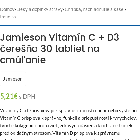
Domov
/
Lieky a doplnky stravy
/
Chrípka, nachladnutie a kašeľ
/
Imunita
Jamieson Vitamín C + D3
čerešňa 30 tabliet na
cmúľanie
Jamieson
5,21
€
s DPH
Vitamíny C a D prispievajú k správnej činnosti imunitného systému.
Vitamín C prispieva k správnej funkcii a priepustnosti krvných ciev,
tvorbe kolagénu, chrupaviek, zdravých ďasien a k ochrane buniek
pred oxidačným stresom. Vitamín D prispieva k správnemu