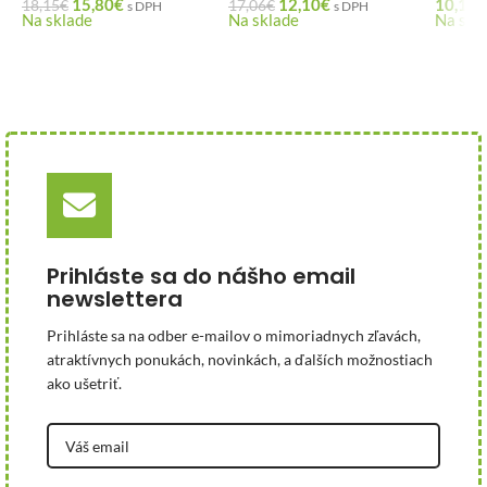
15,80
€
12,10
€
10,13
€
18,15
€
17,06
€
s DPH
s DPH
Na sklade
Na sklade
Na skl
Prihláste sa do nášho email
newslettera
Prihláste sa na odber e-mailov o mimoriadnych zľavách,
atraktívnych ponukách, novinkách, a ďalších možnostiach
ako ušetriť.