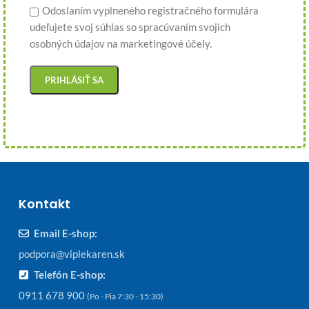
Odoslaním vyplneného registračného formulára
udeľujete svoj súhlas so spracúvaním svojich
osobných údajov na marketingové účely.
Kontakt
Email E-shop:
podpora@viplekaren.sk
Telefón E-shop:
0911 678 900
(Po - Pia 7:30 - 15:30)