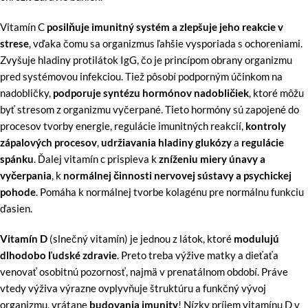
Vitamín C
posilňuje imunitný systém a zlepšuje jeho reakcie v
strese
, vďaka čomu sa organizmus ľahšie vysporiada s ochoreniami.
Zvyšuje hladiny protilátok IgG, čo je princípom obrany organizmu
pred systémovou infekciou. Tiež pôsobí podporným účinkom na
nadobličky,
podporuje syntézu hormónov nadobličiek
, ktoré môžu
byť stresom z organizmu vyčerpané. Tieto hormóny sú zapojené do
procesov tvorby energie, regulácie imunitných reakcií,
kontroly
zápalových procesov
,
udržiavania hladiny glukózy
a
regulácie
spánku
. Ďalej vitamín c prispieva k
zníženiu miery únavy a
vyčerpania
, k
normálnej činnosti nervovej sústavy a psychickej
pohode
. Pomáha k normálnej tvorbe kolagénu pre normálnu funkciu
ďasien.
Vitamín D
(slnečný vitamín) je jednou z látok, ktoré
modulujú
dlhodobo ľudské zdravie
. Preto treba výžive matky a dieťaťa
venovať osobitnú pozornosť, najmä v prenatálnom období. Práve
vtedy výživa výrazne ovplyvňuje štruktúru a funkčný vývoj
organizmu, vrátane
budovania imunity
! Nízky príjem vitamínu D v