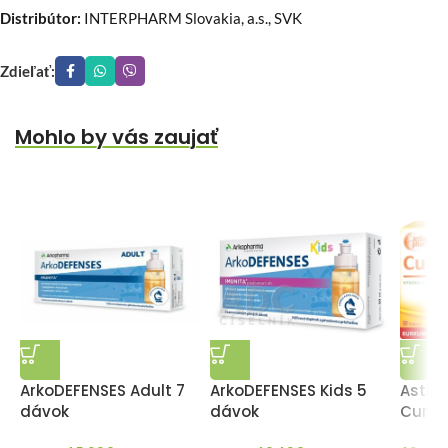
Distribútor:
INTERPHARM Slovakia, a.s., SVK
Zdieľať:
Mohlo by vás zaujať
ArkoDEFENSES Adult 7
ArkoDEFENSES Kids 5
Astin
dávok
dávok
Cum 3