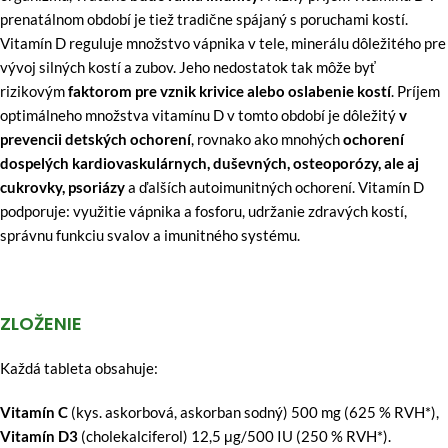
prenatálnom období je tiež tradične spájaný s poruchami kostí.
Vitamín D reguluje množstvo vápnika v tele, minerálu dôležitého pre
vývoj silných kostí a zubov. Jeho nedostatok tak môže byť
rizikovým
faktorom pre vznik krivice alebo oslabenie kostí
. Príjem
optimálneho množstva vitamínu D v tomto období je dôležitý
v
prevencii detských ochorení
, rovnako ako mnohých
ochorení
dospelých kardiovaskulárnych, duševných, osteoporózy, ale aj
cukrovky, psoriázy
a ďalších autoimunitných ochorení. Vitamín D
podporuje: využitie vápnika a fosforu, udržanie zdravých kostí,
správnu funkciu svalov a imunitného systému.
ZLOŽENIE
Každá tableta obsahuje:
Vitamín C
(kys. askorbová, askorban sodný) 500 mg (625 % RVH*),
Vitamín D3
(cholekalciferol) 12,5 μg/500 IU (250 % RVH*).