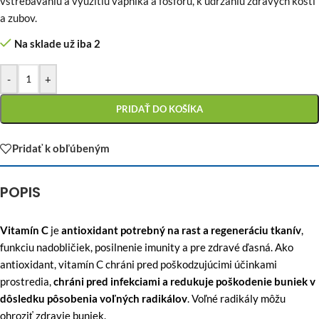
vstrebávaniu a využitiu vápnika a fosforu, k udržaniu zdravých kostí
a zubov.
Na sklade už iba 2
-
+
PRIDAŤ DO KOŠÍKA
Pridať k obľúbeným
POPIS
Vitamín C
je
antioxidant potrebný na rast a regeneráciu tkanív
,
funkciu nadobličiek, posilnenie imunity a pre zdravé ďasná. Ako
antioxidant, vitamín C chráni pred poškodzujúcimi účinkami
prostredia,
chráni pred infekciami a redukuje poškodenie buniek v
dôsledku pôsobenia voľných radikálov
. Voľné radikály môžu
ohroziť zdravie buniek.