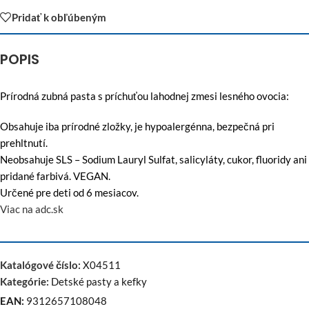
Pridať k obľúbeným
POPIS
Prírodná zubná pasta s príchuťou lahodnej zmesi lesného ovocia:
Obsahuje iba prírodné zložky, je hypoalergénna, bezpečná pri
prehltnutí.
Neobsahuje SLS – Sodium Lauryl Sulfat, salicyláty, cukor, fluoridy ani
pridané farbivá. VEGAN.
Určené pre deti od 6 mesiacov.
Viac na adc.sk
Katalógové číslo:
X04511
Kategórie:
Detské pasty a kefky
EAN:
9312657108048