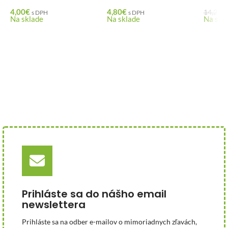
4,00
€
4,80
€
14,22
€
s DPH
s DPH
Na sklade
Na sklade
Na skl
Prihláste sa do nášho email
newslettera
Prihláste sa na odber e-mailov o mimoriadnych zľavách,