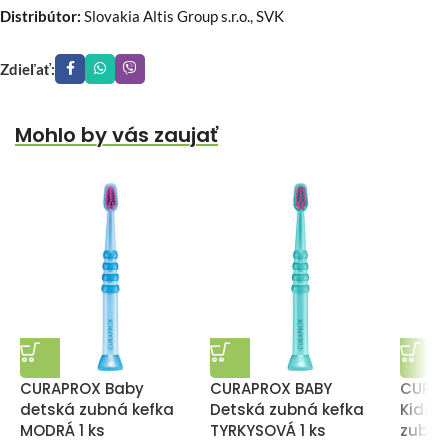
Distribútor:
Slovakia Altis Group s.r.o., SVK
Zdieľať:
Mohlo by vás zaujať
CURAPROX Baby
CURAPROX BABY
CURAP
detská zubná kefka
Detská zubná kefka
Kids u
MODRÁ 1 ks
TYRKYSOVÁ 1 ks
zubná