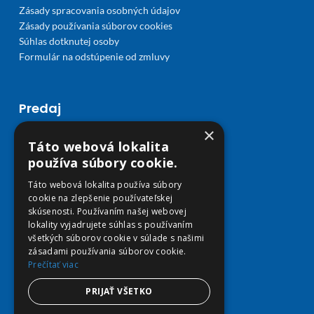
Zásady spracovania osobných údajov
Zásady používania súborov cookies
Súhlas dotknutej osoby
Formulár na odstúpenie od zmluvy
Predaj
×
Môj účet
Táto webová lokalita
Obľúbené
používa súbory cookie.
Košík
Doprava a platba
Táto webová lokalita používa súbory
cookie na zlepšenie používateľskej
skúsenosti. Používaním našej webovej
lokality vyjadrujete súhlas s používaním
všetkých súborov cookie v súlade s našimi
zásadami používania súborov cookie.
Prečítať viac
PRIJAŤ VŠETKO