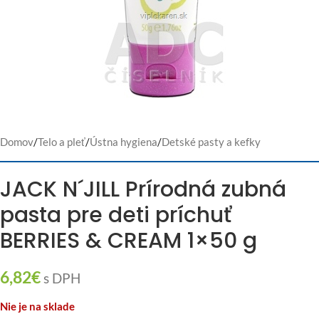
Domov
/
Telo a pleť
/
Ústna hygiena
/
Detské pasty a kefky
JACK N´JILL Prírodná zubná
pasta pre deti príchuť
BERRIES & CREAM 1×50 g
6,82
€
s DPH
Nie je na sklade