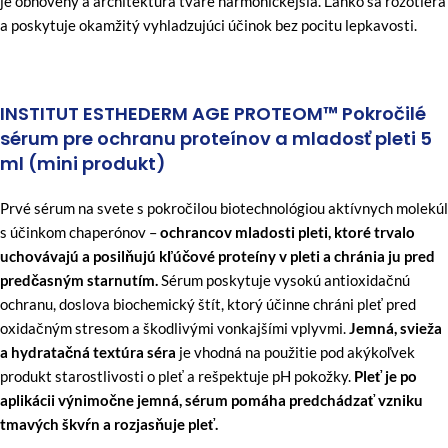
je obnovený a architektúra tváre harmonickejšia. Ľahko sa rozotiera
a poskytuje okamžitý vyhladzujúci účinok bez pocitu lepkavosti.
INSTITUT ESTHEDERM AGE PROTEOM™ Pokročilé
sérum pre ochranu proteínov a mladosť pleti 5
ml (mini produkt)
Prvé sérum na svete s pokročilou biotechnológiou aktívnych molekúl
s účinkom chaperónov –
ochrancov mladosti pleti, ktoré trvalo
uchovávajú a posilňujú kľúčové proteíny v pleti a chránia ju pred
predčasným starnutím.
Sérum poskytuje vysokú antioxidačnú
ochranu, doslova biochemický štít, ktorý účinne chráni pleť pred
oxidačným stresom a škodlivými vonkajšími vplyvmi.
Jemná, svieža
a hydratačná textúra séra
je vhodná na použitie pod akýkoľvek
produkt starostlivosti o pleť a rešpektuje pH pokožky.
Pleť je po
aplikácii výnimočne jemná, sérum pomáha predchádzať vzniku
tmavých škvŕn a rozjasňuje pleť.