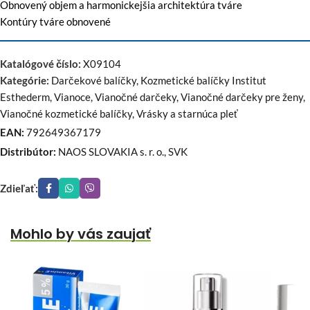
Obnovený objem a harmonickejšia architektúra tváre
Kontúry tváre obnovené
Katalógové číslo:
X09104
Kategórie:
Darčekové balíčky
,
Kozmetické balíčky Institut
Esthederm
,
Vianoce
,
Vianočné darčeky
,
Vianočné darčeky pre ženy
,
Vianočné kozmetické balíčky
,
Vrásky a starnúca pleť
EAN:
792649367179
Distribútor:
NAOS SLOVAKIA s. r. o., SVK
Zdieľať:
Mohlo by vás zaujať