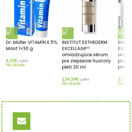
Dr. Müller VITAMÍN E 5%
INSTITUT ESTHEDERM
INSTI
Masť 1×30 g
EXCELLAGEᴺᵀ
EXCEL
omladzujúce sérum
omlad
4,32
€
pre zlepšenie hustoty
pre zl
s DPH
Na sklade
pleti 30 ml
pleti 
134,39
€
125,21
s DPH
Na sklade
Na skl