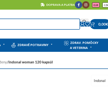
DOPRAVA A PLATBA
EUR
CZ
0,00
€
ZDRAV. POMÔCKY
A
ZDRAVÉ POTRAVINY
A VETERINA
 ženy
/
Indonal woman 120 kapsúl
Indonal