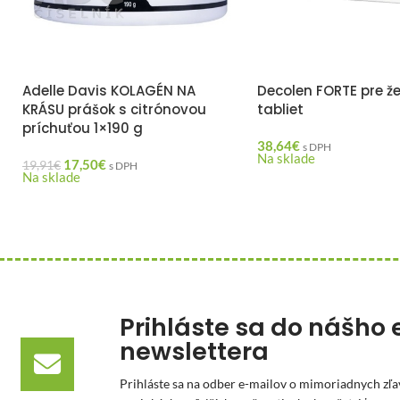
Adelle Davis KOLAGÉN NA
Decolen FORTE pre ž
KRÁSU prášok s citrónovou
tabliet
príchuťou 1×190 g
38,64
€
s DPH
Na sklade
17,50
€
19,91
€
s DPH
Na sklade
Prihláste sa do nášho 
newslettera
Prihláste sa na odber e-mailov o mimoriadnych zľa