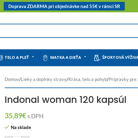
Doprava ZDARMA pri objednávke nad 55€ v rámci SR
TELO A PLEŤ
MATKA A DIEŤA
ŠPORTOVÁ VÝŽIV
Domov
/
Lieky a doplnky stravy
/
Krása, telo a pohyb
/
Prípravky pre
Indonal woman 120 kapsúl
35,89
€
s DPH
Na sklade