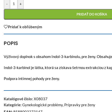
-
+
PRIDAŤ DO KOŠÍKA
Pridať k obľúbeným
POPIS
Výživový doplnok s obsahom
Indol-3-karbinolu, pre ženy. Obsahuj
Indol-3-karbinol je látka, ktorá sa získava šetrnou extrakciou z kap
Podpora intímnej pohody pre ženy.
Katalógové číslo:
X08037
Kategórie:
Gynekologické problémy
,
Prípravky pre ženy
EAN:
8588003273147