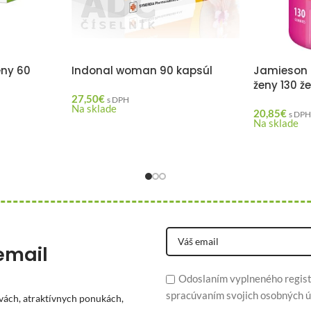
eny 60
Indonal woman 90 kapsúl
Jamieson 
ženy 130 ž
27,50
€
s DPH
Na sklade
20,85
€
s DP
Na sklade
email
Odoslaním vyplneného regist
spracúvaním svojich osobných ú
vách, atraktívnych ponukách,