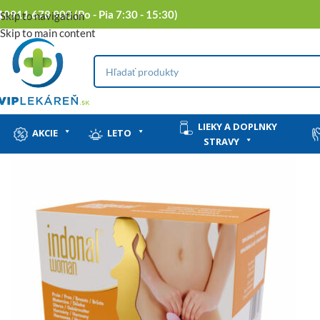
0911 678 900 (Po - Pia 7:30 - 15:30)
Skip to navigation
Skip to main content
LIEKY A DOPLNKY
AKCIE
LETO
STRAVY