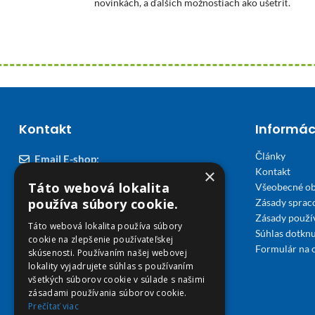
novinkách, a ďalších možnostiach ako ušetriť.
Kontakt
Informác
Články
Email E-shop:
×
Kontakt
podpora@viplekaren.sk
Táto webová lokalita
Všeobecné o
Telefón E-shop:
používa súbory cookie.
Zásady sprac
Zásady použi
0911 678 900
(Po - Pia 7:30 - 15:30)
Táto webová lokalita používa súbory
Súhlas dotknu
cookie na zlepšenie používateľskej
Telefón kamenná Lekáreň VIP Košice:
Formulár na 
skúsenosti. Používaním našej webovej
055 307 78 30
lokality vyjadrujete súhlas s používaním
všetkých súborov cookie v súlade s našimi
(Po - Ne 8:00 - 18:00)
zásadami používania súborov cookie.
Prečítať viac
Adresa Lekáreň VIP: