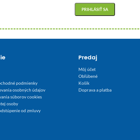
ie
Predaj
Môj účet
Obľúbené
bchodné podmienky
Košík
ovania osobných údajov
Doprava a platba
́vania súborov cookies
tej osoby
odstúpenie od zmluvy