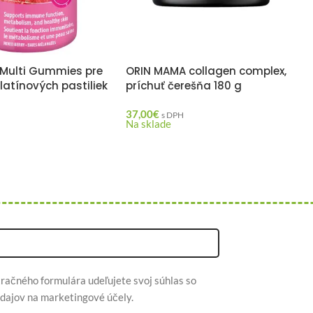
Multi Gummies pre
ORIN MAMA collagen complex,
elatínových pastiliek
príchuť čerešňa 180 g
37,00
€
H
s DPH
Na sklade
račného formulára udeľujete svoj súhlas so
dajov na marketingové účely.