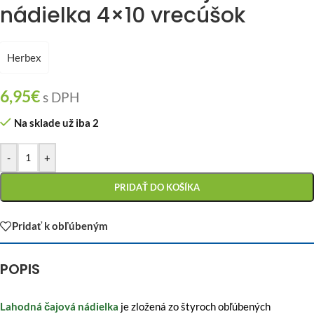
nádielka 4×10 vrecúšok
Herbex
6,95
€
s DPH
Na sklade už iba 2
-
+
PRIDAŤ DO KOŠÍKA
Pridať k obľúbeným
POPIS
Lahodná čajová nádielka
je zložená zo štyroch obľúbených