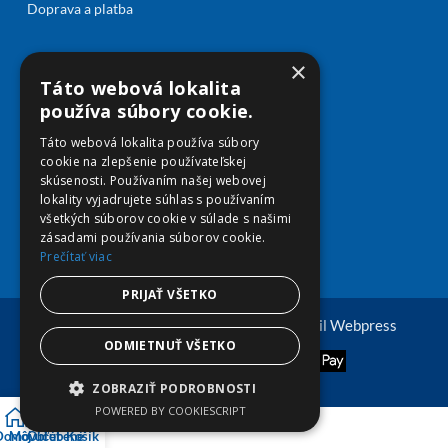
Doprava a platba
×
Táto webová lokalita
používa súbory cookie.
Táto webová lokalita používa súbory
cookie na zlepšenie používateľskej
skúsenosti. Používaním našej webovej
lokality vyjadrujete súhlas s používaním
všetkých súborov cookie v súlade s našimi
zásadami používania súborov cookie.
Prečítať viac
PRIJAŤ VŠETKO
© Copyright 2026 viplekaren.sk | Vytvoril
Webpress
ODMIETNUŤ VŠETKO
ZOBRAZIŤ PODROBNOSTI
POWERED BY COOKIESCRIPT
Domov
Môj účet
Obľúbené
Košík