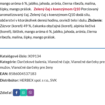
mango aróma 6 %, jablko, jahoda, arónia, čierna ríbezľa, malina,
šípky, mango prášok.
Zelený čaj s koenzýmom Q10
Porciovaný
aromatizovaný čaj. Zelený čaj s koenzýmom Q10 dodá silu,
občerství v ktorúkoľvek dennú hodinu, osvieži telo i dušu.
Zloženie:
Zázvor (koreň) 49 %, čakanka obyčajná (koreň), alpínia liečivá
(koreň), ibištek, mango aróma 6 %, jablko, jahoda, arónia, čierna
ríbezľa, malina, šípky, mango prášok.
Katalógové číslo:
X09134
Kategórie:
Darčekové balenia
,
Vianočné čaje
,
Vianočné darčeky pre
mužov
,
Vianočné darčeky pre ženy
EAN:
8586004537183
Distribútor:
HERBEX spol. s r.o., SVK
Zdieľať: