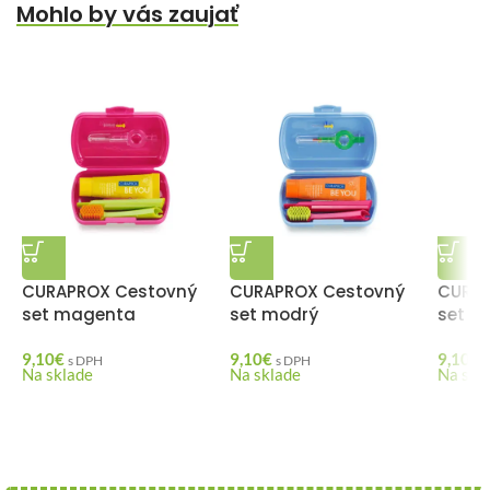
Mohlo by vás zaujať
CURAPROX Cestovný
CURAPROX Cestovný
CURAP
set magenta
set modrý
set o
9,10
€
9,10
€
9,10
€
s DPH
s DPH
Na sklade
Na sklade
Na skl