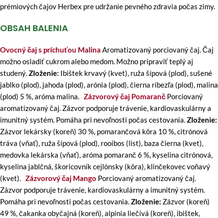
prémiových čajov Herbex pre udržanie pevného zdravia počas zimy.
OBSAH BALENIA
Ovocný čaj s príchuťou Malina
Aromatizovaný porciovaný čaj. Čaj
možno osladiť cukrom alebo medom. Možno pripraviť teplý aj
studený.
Zloženie:
Ibištek krvavý (kvet), ruža šípová (plod), sušené
jablko (plod), jahoda (plod), arónia (plod), čierna ríbezľa (plod), malina
(plod) 5 %, aróma malina.
Zázvorový čaj Pomaranč
Porciovaný
aromatizovaný čaj. Zázvor podporuje trávenie, kardiovaskulárny a
imunitný systém. Pomáha pri nevoľnosti počas cestovania.
Zloženie:
Zázvor lekársky (koreň) 30 %, pomarančová kôra 10 %, citrónová
tráva (vňať), ruža šípová (plod), rooibos (list), baza čierna (kvet),
medovka lekárska (vňať), aróma pomaranč 6 %, kyselina citrónová,
kyselina jablčná, škoricovník cejlónsky (kôra), klinčekovec voňavý
(kvet).
Zázvorový čaj Mango
Porciovaný aromatizovaný čaj.
Zázvor podporuje trávenie, kardiovaskulárny a imunitný systém.
Pomáha pri nevoľnosti počas cestovania.
Zloženie:
Zázvor (koreň)
49 %, čakanka obyčajná (koreň), alpínia liečivá (koreň), ibištek,