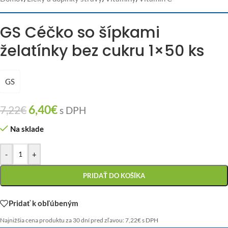
GS Céčko so šípkami
želatínky bez cukru 1×50 ks
GS
6,40
€
7,22
€
s DPH
Na sklade
-
+
PRIDAŤ DO KOŠÍKA
Pridať k obľúbeným
Najnižšia cena produktu za 30 dní pred zľavou:
7,22
€
s DPH