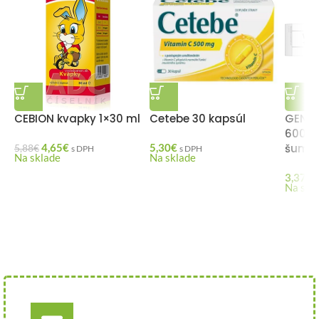
CEBION kvapky 1×30 ml
Cetebe 30 kapsúl
GENER
600 m
4,65
€
5,30
€
šumiv
5,88
€
s DPH
s DPH
Na sklade
Na sklade
3,37
€
Na skl