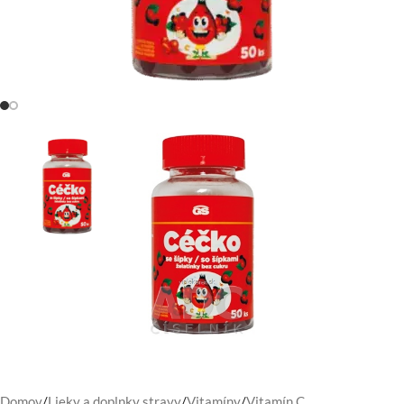
Domov
/
Lieky a doplnky stravy
/
Vitamíny
/
Vitamín C