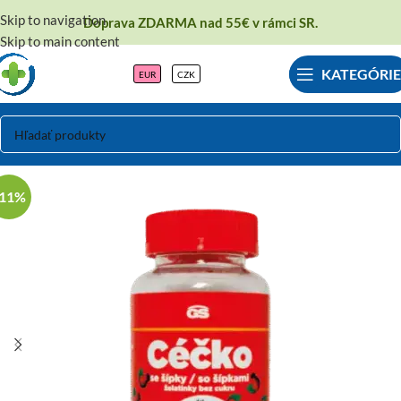
Skip to navigation
Doprava ZDARMA nad 55€ v rámci SR.
Skip to main content
KATEGÓRIE
EUR
CZK
-11%