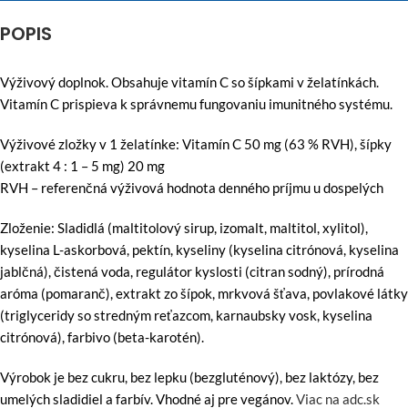
POPIS
Výživový doplnok. Obsahuje vitamín C so šípkami v želatínkách.
Vitamín C prispieva k správnemu fungovaniu imunitného systému.
Výživové zložky v 1 želatínke: Vitamín C 50 mg (63 % RVH), šípky
(extrakt 4 : 1 – 5 mg) 20 mg
RVH – referenčná výživová hodnota denného príjmu u dospelých
Zloženie: Sladidlá (maltitolový sirup, izomalt, maltitol, xylitol),
kyselina L-askorbová, pektín, kyseliny (kyselina citrónová, kyselina
jablčná), čistená voda, regulátor kyslosti (citran sodný), prírodná
aróma (pomaranč), extrakt zo šípok, mrkvová šťava, povlakové látky
(triglyceridy so stredným reťazcom, karnaubsky vosk, kyselina
citrónová), farbivo (beta-karotén).
Výrobok je bez cukru, bez lepku (bezgluténový), bez laktózy, bez
umelých sladidiel a farbív. Vhodné aj pre vegánov.
Viac na adc.sk