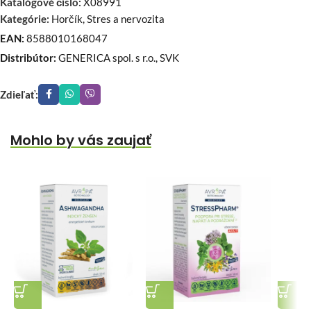
Katalógové číslo:
X08991
Kategórie:
Horčík
,
Stres a nervozita
EAN:
8588010168047
Distribútor:
GENERICA spol. s r.o., SVK
Zdieľať:
Mohlo by vás zaujať