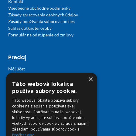
Kontakt
Všeobecné obchodné podmienky
Zásady spracovania osobných údajov
Zásady používania súborov cookies
Súhlas dotknutej osoby
Formulár na odstúpenie od zmluvy
Predaj
Môj účet
Obľúbené
×
Košík
Táto webová lokalita
Doprava a platba
používa súbory cookie.
Táto webová lokalita používa súbory
cookie na zlepšenie používateľskej
skúsenosti. Používaním našej webovej
lokality vyjadrujete súhlas s používaním
všetkých súborov cookie v súlade s našimi
zásadami používania súborov cookie.
Prečítať viac