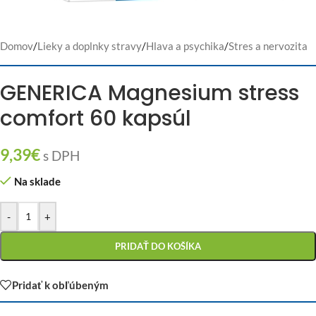
Domov
/
Lieky a doplnky stravy
/
Hlava a psychika
/
Stres a nervozita
GENERICA Magnesium stress
comfort 60 kapsúl
9,39
€
s DPH
Na sklade
-
+
PRIDAŤ DO KOŠÍKA
Pridať k obľúbeným