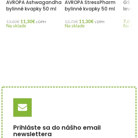
AVROPA Ashwagandha
AVROPA StressPharm
GS An
bylinné kvapky 50 ml
bylinné kvapky 50 ml
levan
11,30
€
11,30
€
7,63
€
13,60
€
12,73
€
s DPH
s DPH
Na sklade
Na sklade
Na skl
Prihláste sa do nášho email
newslettera