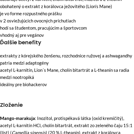
obohatený o extrakt z korálovca ježovitého (Lion’s Mane)
je vo forme rozpustného prášku
v 2 osviežujúcich ovocných príchutiach
hodí sa študentom, pracujúcim a športovcom
vhodný aj pre vegánov
Ďalšie benefity
extrakty z kórejského ženšenu, rozchodnice ružovej a ashwagandhy
patria medzi adaptogény
acetyl L-karnitín, Lion´s Mane, cholín bitartrát a L-theanín sa radia
medzi nootropiká
ideálny pre biohackerov
Zloženie
Mango-marakuja
: Inozitol, protispékavá látka (oxid kremičitý),
acetyl L-karnitín HCl, cholín bitartrát, extrakt zo zeleného čaju 15:1
(list) (
Camellia sinensis
) (20 % L-theanín), extrakt z korálovca