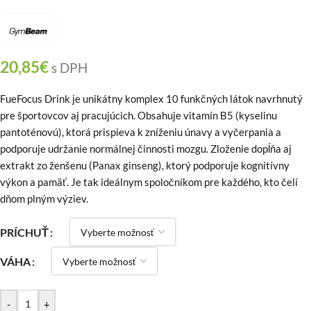
20,85
€
s DPH
FueFocus Drink je unikátny komplex 10 funkčných látok navrhnutý
pre športovcov aj pracujúcich. Obsahuje vitamín B5 (kyselinu
pantoténovú), ktorá prispieva k zníženiu únavy a vyčerpania a
podporuje udržanie normálnej činnosti mozgu. Zloženie dopĺňa aj
extrakt zo ženšenu (Panax ginseng), ktorý podporuje kognitívny
výkon a pamäť. Je tak ideálnym spoločníkom pre každého, kto čelí
dňom plným výziev.
PRÍCHUŤ
VÁHA
-
+