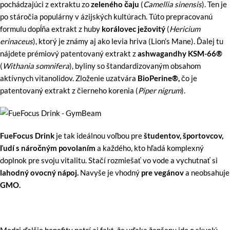
pochádzajúci z extraktu zo
zeleného čaju
(
Camellia sinensis
). Ten je
po stáročia populárny v ázijských kultúrach. Túto prepracovanú
formulu dopĺňa extrakt z huby
korálovec ježovitý
(
Hericium
erinaceus
), ktorý je známy aj ako levia hriva (Lion’s Mane). Ďalej tu
nájdete prémiový patentovaný extrakt z
ashwagandhy KSM-66®
(
Withania somnifera
), byliny so štandardizovaným obsahom
aktívnych vitanolidov. Zloženie uzatvára
BioPerine®,
čo je
patentovaný extrakt z čierneho korenia (
Piper nigrum
).
FueFocus Drink
je tak ideálnou voľbou pre
študentov, športovcov,
ľudí s náročným povolaním
a každého, kto hľadá komplexný
doplnok pre svoju vitalitu. Stačí rozmiešať vo vode a vychutnať si
lahodný ovocný nápoj.
Navyše je vhodný
pre vegánov
a neobsahuje
GMO.
Medzi ďalšie benefity patrí aj fakt, že vďaka ženšenu ide o skvelý