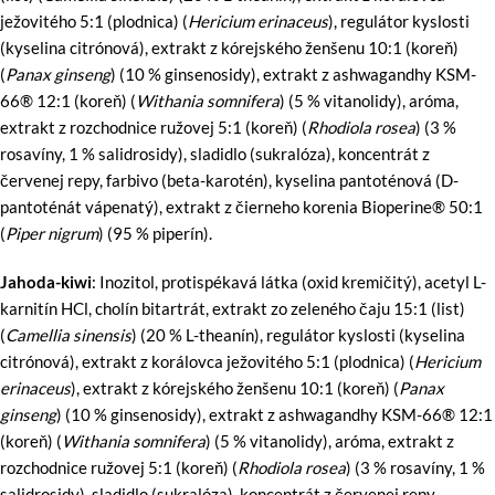
ježovitého 5:1 (plodnica) (
Hericium erinaceus
), regulátor kyslosti
(kyselina citrónová), extrakt z kórejského ženšenu 10:1 (koreň)
(
Panax ginseng
) (10 % ginsenosidy), extrakt z ashwagandhy KSM-
66® 12:1 (koreň) (
Withania somnifera
) (5 % vitanolidy), aróma,
extrakt z rozchodnice ružovej 5:1 (koreň) (
Rhodiola rosea
) (3 %
rosavíny, 1 % salidrosidy), sladidlo (sukralóza), koncentrát z
červenej repy, farbivo (beta-karotén), kyselina pantoténová (D-
pantoténát vápenatý), extrakt z čierneho korenia Bioperine® 50:1
(
Piper nigrum
) (95 % piperín).
Jahoda-kiwi
: Inozitol, protispékavá látka (oxid kremičitý), acetyl L-
karnitín HCl, cholín bitartrát, extrakt zo zeleného čaju 15:1 (list)
(
Camellia sinensis
) (20 % L-theanín), regulátor kyslosti (kyselina
citrónová), extrakt z korálovca ježovitého 5:1 (plodnica) (
Hericium
erinaceus
), extrakt z kórejského ženšenu 10:1 (koreň) (
Panax
ginseng
) (10 % ginsenosidy), extrakt z ashwagandhy KSM-66® 12:1
(koreň) (
Withania somnifera
) (5 % vitanolidy), aróma, extrakt z
rozchodnice ružovej 5:1 (koreň) (
Rhodiola rosea
) (3 % rosavíny, 1 %
salidrosidy), sladidlo (sukralóza), koncentrát z červenej repy,