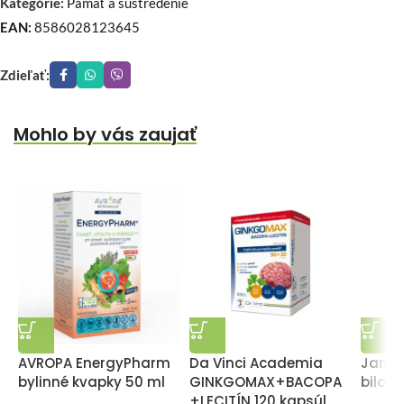
Kategórie:
Pamäť a sústredenie
EAN:
8586028123645
Zdieľať:
Mohlo by vás zaujať
AVROPA EnergyPharm
Da Vinci Academia
Jamie
bylinné kvapky 50 ml
GINKGOMAX+BACOPA
biloba
+LECITÍN 120 kapsúl