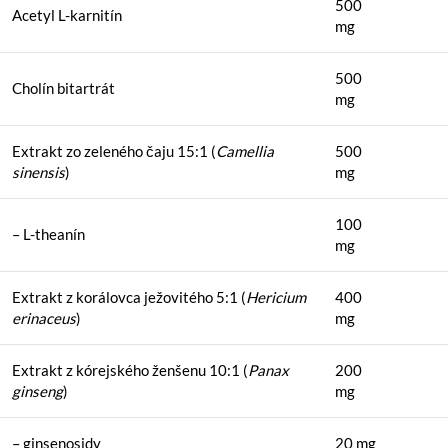
500
Acetyl L-karnitín
mg
500
Cholín bitartrát
mg
Extrakt zo zeleného čaju 15:1 (
Camellia
500
sinensis
)
mg
100
– L-theanín
mg
Extrakt z korálovca ježovitého 5:1 (
Hericium
400
erinaceus
)
mg
Extrakt z kórejského ženšenu 10:1 (
Panax
200
ginseng
)
mg
– ginsenosidy
20 mg