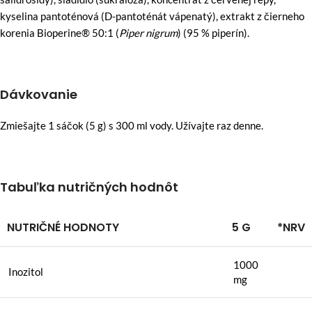
kyselina pantoténová (D-pantoténát vápenatý), extrakt z čierneho
korenia Bioperine® 50:1 (
Piper nigrum
) (95 % piperín).
Dávkovanie
Zmiešajte 1 sáčok (5 g) s 300 ml vody. Užívajte raz denne.
Tabuľka nutričných hodnôt
NUTRIČNÉ HODNOTY
5 G
*NRV
1000
Inozitol
mg