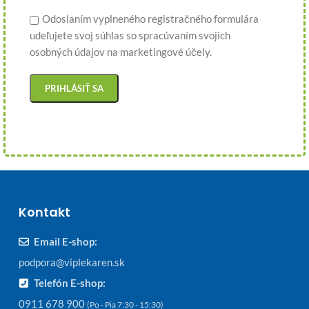
Odoslaním vyplneného registračného formulára
udeľujete svoj súhlas so spracúvaním svojich
osobných údajov na marketingové účely.
Kontakt
Email E-shop:
podpora@viplekaren.sk
Telefón E-shop:
0911 678 900
(Po - Pia 7:30 - 15:30)