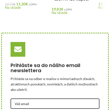
11,30
€
17,13
€
12,73
€
s DPH
Na sklade
Na skl
19,83
€
s DPH
Na sklade
Prihláste sa do nášho email
newslettera
Prihláste sa na odber e-mailov o mimoriadnych zľavách,
atraktívnych ponukách, novinkách, a ďalších možnostiach
ako ušetriť.