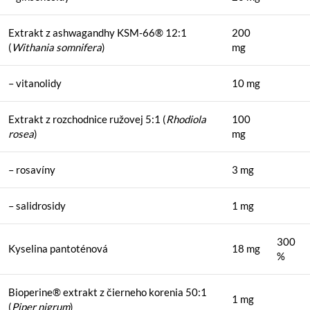
Extrakt z ashwagandhy KSM-66® 12:1
200
(
Withania somnifera
)
mg
– vitanolidy
10 mg
Extrakt z rozchodnice ružovej 5:1 (
Rhodiola
100
rosea
)
mg
– rosavíny
3 mg
– salidrosidy
1 mg
300
Kyselina pantoténová
18 mg
%
Bioperine® extrakt z čierneho korenia 50:1
1 mg
(
Piper nigrum
)