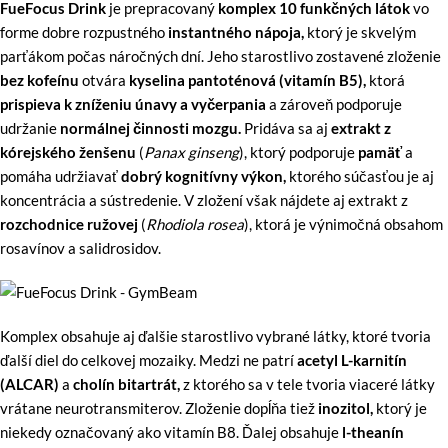
FueFocus Drink
je prepracovaný
komplex 10 funkčných látok
vo
forme dobre rozpustného
instantného nápoja,
ktorý je skvelým
parťákom počas náročných dní. Jeho starostlivo zostavené zloženie
bez kofeínu
otvára
kyselina pantoténová (vitamín B5),
ktorá
prispieva k zníženiu únavy a vyčerpania
a zároveň podporuje
udržanie
normálnej činnosti mozgu.
Pridáva sa aj
extrakt z
kórejského ženšenu
(
Panax ginseng
), ktorý podporuje
pamäť
a
pomáha udržiavať
dobrý kognitívny výkon,
ktorého súčasťou je aj
koncentrácia a sústredenie. V zložení však nájdete aj extrakt z
rozchodnice ružovej
(
Rhodiola rosea
), ktorá je výnimočná obsahom
rosavínov a salidrosidov.
Komplex obsahuje aj ďalšie starostlivo vybrané látky, ktoré tvoria
ďalší diel do celkovej mozaiky. Medzi ne patrí
acetyl L-karnitín
(ALCAR)
a
cholín bitartrát,
z ktorého sa v tele tvoria viaceré látky
vrátane neurotransmiterov. Zloženie dopĺňa tiež
inozitol,
ktorý je
niekedy označovaný ako vitamín B8. Ďalej obsahuje
l-theanín