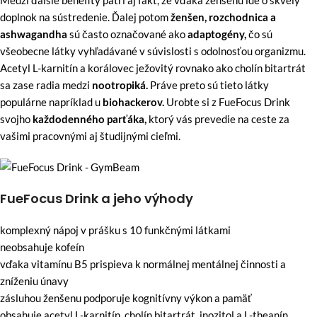
doplnok na sústredenie. Ďalej potom
ženšen, rozchodnica a
ashwagandha
sú často označované ako
adaptogény,
čo sú
všeobecne látky vyhľadávané v súvislosti s odolnosťou organizmu.
Acetyl L-karnitín a korálovec ježovitý rovnako ako cholín bitartrát
sa zase radia medzi
nootropiká.
Práve preto sú tieto látky
populárne napríklad u
biohackerov.
Urobte si z FueFocus Drink
svojho
každodenného parťáka,
ktorý vás prevedie na ceste za
vašimi pracovnými aj študijnými cieľmi.
FueFocus Drink a jeho výhody
komplexný nápoj v prášku s 10 funkčnými látkami
neobsahuje kofeín
vďaka vitamínu B5 prispieva k normálnej mentálnej činnosti a
zníženiu únavy
zásluhou ženšenu podporuje kognitívny výkon a pamäť
obsahuje acetyl L-karnitín, cholín bitartrát, inozitol a L-theanín