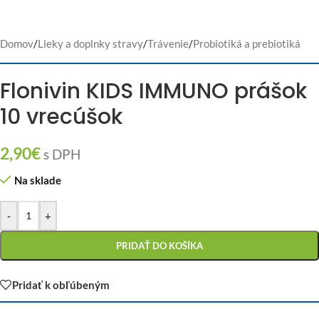
Domov
/
Lieky a doplnky stravy
/
Trávenie
/
Probiotiká a prebiotiká
Flonivin KIDS IMMUNO prášok
10 vrecúšok
2,90
€
s DPH
Na sklade
-
+
PRIDAŤ DO KOŠÍKA
Pridať k obľúbeným