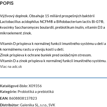
POPIS
Výživový doplnok. Obsahuje 15 miliárd prospešných baktérií
Lactobacillus acidophilus NCFM® a Bifidobacterium lactis Bi-07®,
kvasinky Saccharomyces boulardii, prebiotikum inulín, vitamín D3 a
mikroelement zinok.
Vitamín D prispieva k normálnej funkcii imunitného systému u detí a
k normálnemu rastu a vývoju kostí u detí.
Zinok prispieva k ochrane buniek pred oxidačným stresom.
Vitamín D a zinok prispieva k normálnej funkcii imunitného systému.
Viac na adc.sk
Katalógové číslo:
X09356
Kategórie:
Probiotiká a prebiotiká
EAN:
8608808137823
Distribútor:
Galenika SL, s.r.o., SVK