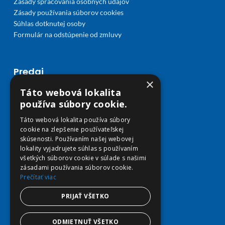
Zásady spracovania osobných údajov
Zásady používania súborov cookies
Súhlas dotknutej osoby
Formulár na odstúpenie od zmluvy
Predaj
×
Môj účet
Táto webová lokalita
Obľúbené
používa súbory cookie.
Košík
Táto webová lokalita používa súbory
Doprava a platba
cookie na zlepšenie používateľskej
skúsenosti. Používaním našej webovej
lokality vyjadrujete súhlas s používaním
všetkých súborov cookie v súlade s našimi
zásadami používania súborov cookie.
Prečítať viac
PRIJAŤ VŠETKO
ODMIETNUŤ VŠETKO