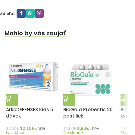
Zdieľať:
Mohlo by vás zaujať
ArkoDEFENSES Kids 5
BioGaia ProDentis 20
BioGa
dávok
pastiliek
kvapk
12,10
€
8,80
€
17,06
€
11,80
€
11,54
€
s DPH
s DPH
Na sklade
Na sklade
Na skl