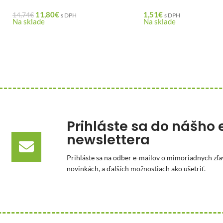
11,80
€
1,51
€
14,74
€
s DPH
s DPH
Na sklade
Na sklade
Prihláste sa do nášho 
newslettera
Prihláste sa na odber e-mailov o mimoriadnych zľa
novinkách, a ďalších možnostiach ako ušetriť.