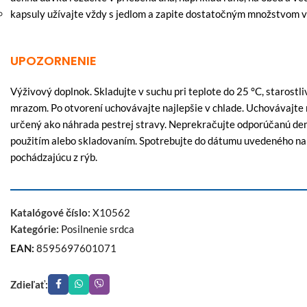
kapsuly užívajte vždy s jedlom a zapite dostatočným množstvom v
UPOZORNENIE
Výživový doplnok. Skladujte v suchu pri teplote do 25 °C, starost
mrazom. Po otvorení uchovávajte najlepšie v chlade. Uchovávajte m
určený ako náhrada pestrej stravy. Neprekračujte odporúčanú d
použitím alebo skladovaním. Spotrebujte do dátumu uvedeného na 
pochádzajúcu z rýb.
Katalógové číslo:
X10562
Kategórie:
Posilnenie srdca
EAN:
8595697601071
Zdieľať: