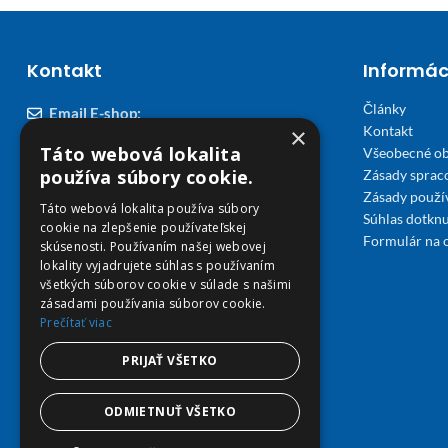
Kontakt
Informác
Články
Email E-shop:
×
Kontakt
podpora@viplekaren.sk
Táto webová lokalita
Všeobecné o
Telefón E-shop:
používa súbory cookie.
Zásady sprac
Zásady použi
0911 678 900
(Po - Pia 7:30 - 15:30)
Táto webová lokalita používa súbory
Súhlas dotknu
cookie na zlepšenie používateľskej
Telefón kamenná Lekáreň VIP Košice:
Formulár na 
skúsenosti. Používaním našej webovej
055 307 78 30
lokality vyjadrujete súhlas s používaním
všetkých súborov cookie v súlade s našimi
(Po - Ne 8:00 - 18:00)
zásadami používania súborov cookie.
Prečítať viac
Adresa Lekáreň VIP:
Severné nábrežie 45, 040 01 Košice
PRIJAŤ VŠETKO
ODMIETNUŤ VŠETKO