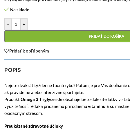
Na sklade
-
+
PRIDAŤ DO KOŠÍKA
Pridať k obľúbeným
POPIS
Nejete dvakrát týždenne tučnú rybu? Potom je pre Vás dopĺňanie
ak pravidelne alebo intenzívne športujete.
Produkt
Omega 3 Triglyceride
obsahuje tieto dôležité látky v sta
využiteľnosť! Vďaka pridanému prírodnému
vitamínu E
sú mastné 
oxidačným stresom.
Preukázané zdravotné účinky