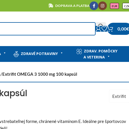
DOPRAVA A PLATBA
EUR
CZ
0,00
€
ZDRAV. POMÔCKY
A
ZDRAVÉ POTRAVINY
A VETERINA
a
/
Extrifit OMEGA 3 1000 mg 100 kapsúl
 kapsúl
Extrifit
vstrebateľnej forme, chránené vitamínom E. Ideálne pre športovcov
deň!