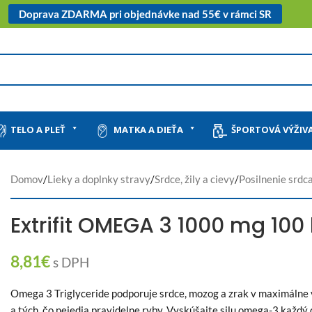
Doprava ZDARMA pri objednávke nad 55€ v rámci SR
TELO A PLEŤ
MATKA A DIEŤA
ŠPORTOVÁ VÝŽIV
Domov
/
Lieky a doplnky stravy
/
Srdce, žily a cievy
/
Posilnenie srdc
Extrifit OMEGA 3 1000 mg 100
8,81
€
s DPH
Omega 3 Triglyceride podporuje srdce, mozog a zrak v maximálne 
a tých, čo nejedia pravidelne ryby. Vyskúšajte silu omega-3 každý 