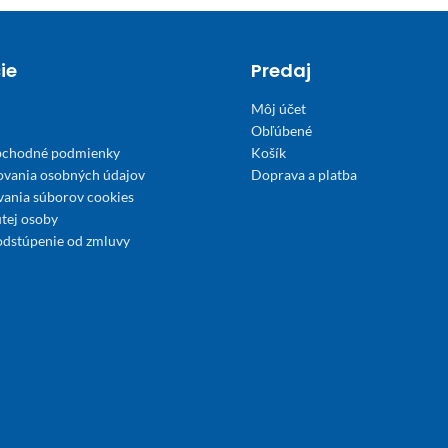
ie
Predaj
Môj účet
Obľúbené
bchodné podmienky
Košík
ovania osobných údajov
Doprava a platba
́vania súborov cookies
tej osoby
odstúpenie od zmluvy