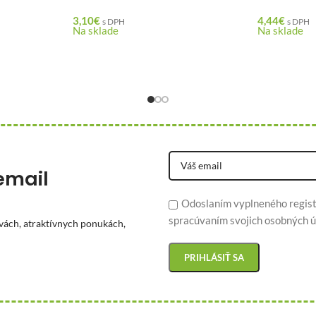
3,10
€
4,44
€
s DPH
s DPH
Na sklade
Na sklade
email
Odoslaním vyplneného regist
spracúvaním svojich osobných ú
vách, atraktívnych ponukách,