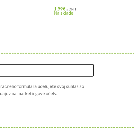
1,99
€
s DPH
Na sklade
račného formulára udeľujete svoj súhlas so
dajov na marketingové účely.