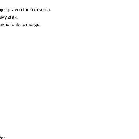
e správnu funkciu srdca.
avý zrak.
ávnu funkciu mozgu.
er,