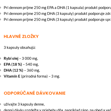
Pri dennom príjme 250 mg EPA a DHA (1 kapsula) produkt podporuj
Pri dennom príjme 250 mg DHA (3 kapsuly) produkt podporuje zdr
Pri dennom príjme 250 mg DHA (3 kapsuly) produkt podporuje spr
HLAVNÉ ZLOŽKY
3 kapsuly obsahujú:
Rybí olej
– 3 000 mg,
EPA (18 %)
– 540 mg,
DHA (12 %)
– 360 mg,
Vitamín E
(prírodná forma) – 3 mg.
ODPORÚČANÉ
DÁVKOVANIE
užívajte 3 kapsuly denne,
dennú dávku rozdeľte v priebehu dňa, napríklad ráno, na obed a več