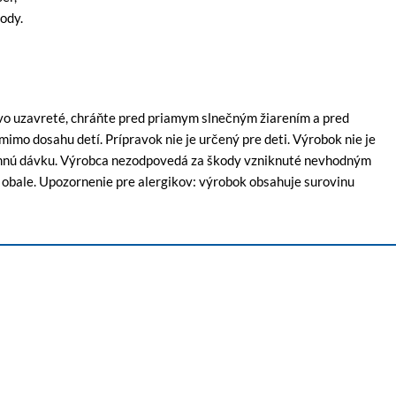
ody.
livo uzavreté, chráňte pred priamym slnečným žiarením a pred
imo dosahu detí. Prípravok nie je určený pre deti. Výrobok nie je
ennú dávku. Výrobca nezodpovedá za škody vzniknuté nevhodným
obale. Upozornenie pre alergikov: výrobok obsahuje surovinu