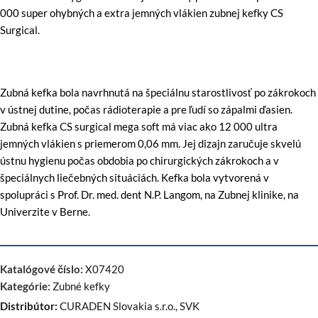
000 super ohybných a extra jemných vlákien zubnej kefky CS
Surgical.
Zubná kefka bola navrhnutá na špeciálnu starostlivosť po zákrokoch
v ústnej dutine, počas rádioterapie a pre ľudí so zápalmi ďasien.
Zubná kefka CS surgical mega soft má viac ako 12 000 ultra
jemných vlákien s priemerom 0,06 mm. Jej dizajn zaručuje skvelú
ústnu hygienu počas obdobia po chirurgických zákrokoch a v
špeciálnych liečebných situáciách. Kefka bola vytvorená v
spolupráci s Prof. Dr. med. dent N.P. Langom, na Zubnej klinike, na
Univerzite v Berne.
Katalógové číslo:
X07420
Kategórie:
Zubné kefky
Distribútor:
CURADEN Slovakia s.r.o., SVK