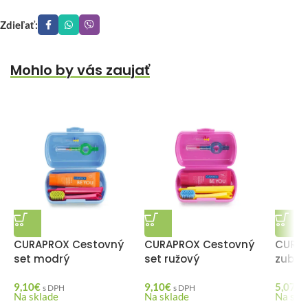
Zdieľať:
Mohlo by vás zaujať
CURAPROX Cestovný
CURAPROX Cestovný
CURAP
set modrý
set ružový
zubná 
9,10
€
9,10
€
5,07
€
s DPH
s DPH
Na sklade
Na sklade
Na skl