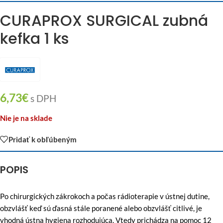
CURAPROX SURGICAL zubná
kefka 1 ks
6,73
€
s DPH
Nie je na sklade
Pridať k obľúbeným
POPIS
Po chirurgických zákrokoch a počas rádioterapie v ústnej dutine,
obzvlášť keď sú ďasná stále poranené alebo obzvlášť citlivé, je
vhodná ústna hygiena rozhodujúca. Vtedy prichádza na pomoc 12