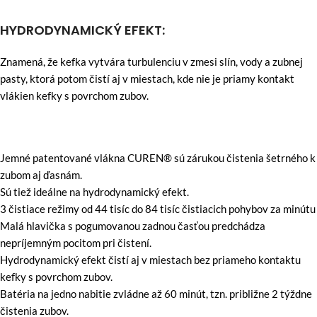
HYDRODYNAMICKÝ EFEKT:
Znamená, že kefka vytvára turbulenciu v zmesi slín, vody a zubnej
pasty, ktorá potom čistí aj v miestach, kde nie je priamy kontakt
vlákien kefky s povrchom zubov.
Jemné patentované vlákna CUREN® sú zárukou čistenia šetrného k
zubom aj ďasnám.
Sú tiež ideálne na hydrodynamický efekt.
3 čistiace režimy od 44 tisíc do 84 tisíc čistiacich pohybov za minútu
Malá hlavička s pogumovanou zadnou časťou predchádza
nepríjemným pocitom pri čistení.
Hydrodynamický efekt čistí aj v miestach bez priameho kontaktu
kefky s povrchom zubov.
Batéria na jedno nabitie zvládne až 60 minút, tzn. približne 2 týždne
čistenia zubov.