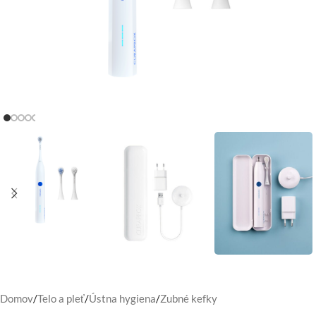
Domov
/
Telo a pleť
/
Ústna hygiena
/
Zubné kefky