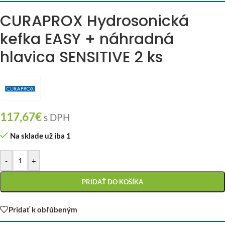
CURAPROX Hydrosonická
kefka EASY + náhradná
hlavica SENSITIVE 2 ks
117,67
€
s DPH
Na sklade už iba 1
-
+
PRIDAŤ DO KOŠÍKA
Pridať k obľúbeným