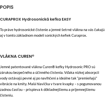
POPIS
CURAPROX Hydrosonická kefka EASY
To práve hydrosonické čistenie a jemné šetrné vlákna na vás čakajú
aj v tomto základnom modeli sonických kefiek Curaprox.
VLÁKNA CUREN®
Jemné patentované vlákna Curen® kefky Hydrosonic PRO sú
zárukou bezpečného a účinného čistenia. Vďaka nízkej absorpcii
vody ostávajú pevné aj po navlhčení a ideálne tak “premieňajú”
vibrácie na kmity. Malá hlavička v tvare kvapky – s pogumovanou
zadnou časťou – prispieva k dôkladnejšiemu a príjemnejšiemu
čisteniu.