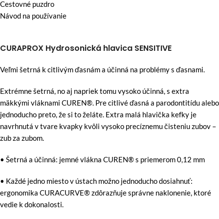
Cestovné puzdro
Návod na používanie
CURAPROX Hydrosonická hlavica SENSITIVE
Veľmi šetrná k citlivým ďasnám a účinná na problémy s ďasnami.
Extrémne šetrná, no aj napriek tomu vysoko účinná, s extra
mäkkými vláknami CUREN®. Pre citlivé ďasná a parodontitídu alebo
jednoducho preto, že si to želáte. Extra malá hlavička kefky je
navrhnutá v tvare kvapky kvôli vysoko precíznemu čisteniu zubov –
zub za zubom.
• Šetrná a účinná: jemné vlákna CUREN® s priemerom 0,12 mm
• Každé jedno miesto v ústach možno jednoducho dosiahnuť:
ergonomika CURACURVE® zdôrazňuje správne naklonenie, ktoré
vedie k dokonalosti.