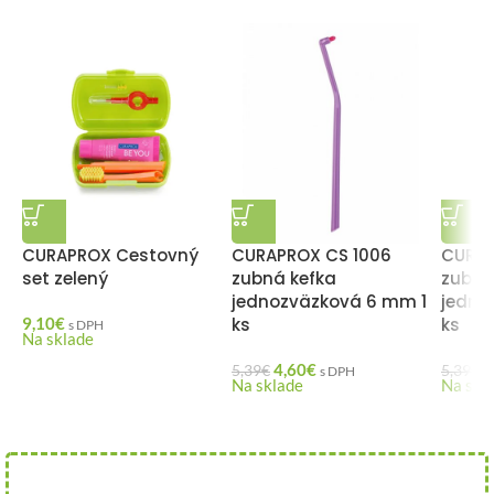
CURAPROX Cestovný
CURAPROX CS 1006
CURAP
set zelený
zubná kefka
zubná
jednozväzková 6 mm 1
jedno
9,10
€
ks
ks
s DPH
Na sklade
4,60
€
4
5,39
€
5,39
€
s DPH
Na sklade
Na skl