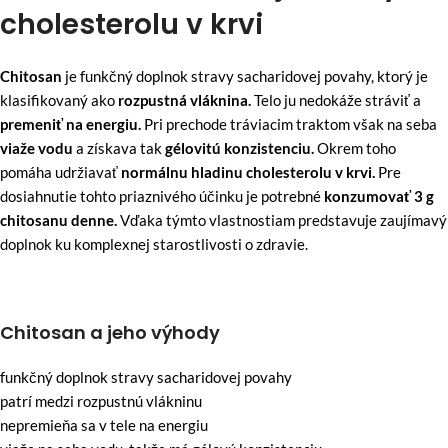
cholesterolu v krvi
Chitosan
je funkčný doplnok stravy sacharidovej povahy
,
ktorý je
klasifikovaný ako
rozpustná vláknina.
Telo
ju nedokáže stráviť
a
premeniť na energiu.
Pri prechode tráviacim traktom však na seba
viaže vodu
a získava tak
gélovitú konzistenciu.
Okrem toho
pomáha udržiavať
normálnu hladinu cholesterolu v krvi.
Pre
dosiahnutie tohto priaznivého účinku je potrebné
konzumovať 3 g
chitosanu denne.
Vďaka týmto vlastnostiam predstavuje zaujímavý
doplnok ku komplexnej starostlivosti o zdravie.
Chitosan a jeho výhody
funkčný doplnok stravy sacharidovej povahy
patrí
medzi rozpustnú vlákninu
nepremieňa sa v tele na energiu