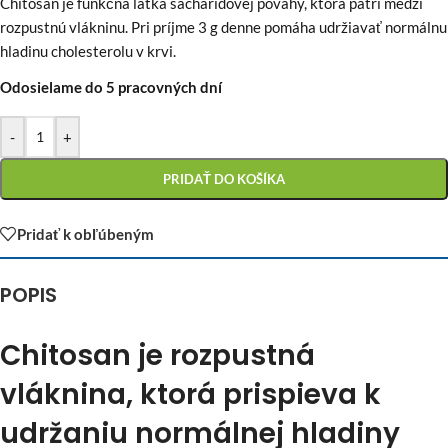
Chitosan je funkčná látka sacharidovej povahy, ktorá patrí medzi
rozpustnú vlákninu. Pri príjme 3 g denne pomáha udržiavať normálnu
hladinu cholesterolu v krvi.
Odosielame do 5 pracovných dní
-
+
PRIDAŤ DO KOŠÍKA
Pridať k obľúbeným
POPIS
Chitosan je rozpustná
vláknina, ktorá prispieva k
udržaniu normálnej hladiny