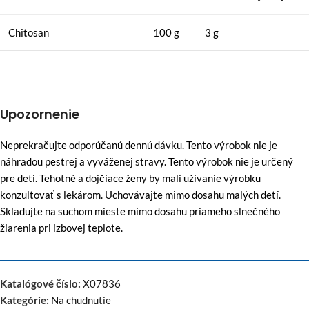
Chitosan
100 g
3 g
Upozornenie
Neprekračujte odporúčanú dennú dávku. Tento výrobok nie je
náhradou pestrej a vyváženej stravy. Tento výrobok nie je určený
pre deti. Tehotné a dojčiace ženy by mali užívanie výrobku
konzultovať s lekárom. Uchovávajte mimo dosahu malých detí.
Skladujte na suchom mieste mimo dosahu priameho slnečného
žiarenia pri izbovej teplote.
Katalógové číslo:
X07836
Kategórie:
Na chudnutie