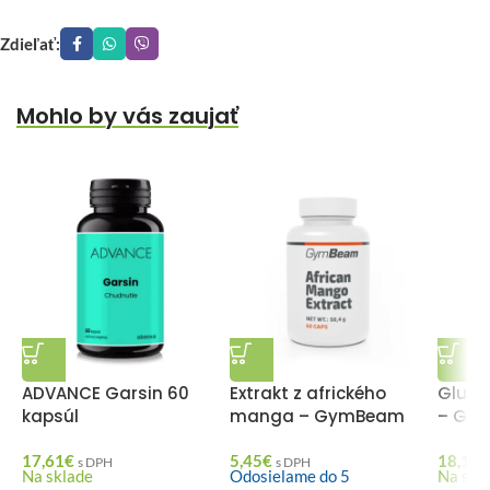
Zdieľať:
Mohlo by vás zaujať
ADVANCE Garsin 60
Extrakt z afrického
Gluko
kapsúl
manga – GymBeam
– Gy
17,61
€
5,45
€
18,15
€
s DPH
s DPH
Na sklade
Odosielame do 5
Na skl