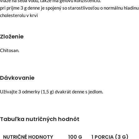
viaže na seba vodu, takže má gélovú konzistenciu.
pri príjme 3 g denne je spojený so starostlivosťou o normálnu hladinu
cholesterolu v krvi
Zloženie
Chitosan.
Dávkovanie
Užívajte 3 odmerky (1,5 g) dvakrát denne s jedlom.
Tabuľka nutričných hodnôt
NUTRIČNÉ HODNOTY
100 G
1 PORCIA (3 G)