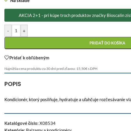
Na sklade
AKCIA 2+1 - pri kúpe troch produktov značky Bioscalin zí
-
+
PRIDAŤ DO KOŠÍKA
Pridať k obľúbeným
Najnižšia cena produktu za 30 dní pred zľavou:
15,50
€
s DPH
POPIS
Kondicionér, ktorý posilňuje, hydratuje a uľahčuje rozčesávanie v
Katalógové číslo:
X08534
Kategórie:
Balzamy a kondicionéry