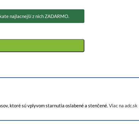
skate najlacnejší z nich ZADARMO.
lasov, ktoré sú vplyvom starnutia oslabené a stenčené.
Viac na adc.sk