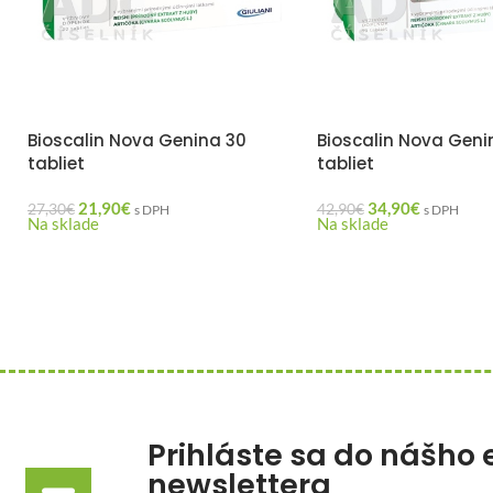
Bioscalin Nova Genina 30
Bioscalin Nova Geni
tabliet
tabliet
21,90
€
34,90
€
27,30
€
42,90
€
s DPH
s DPH
Na sklade
Na sklade
Prihláste sa do nášho 
newslettera