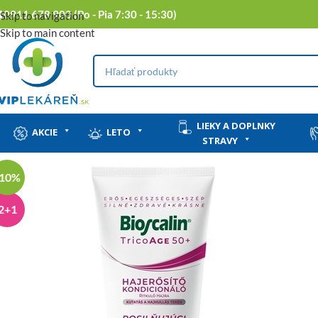
0911 678 900 (Po - Pia 7:30 - 15:30)
Skip to navigation
Skip to main content
LIEKY A DOPLNKY
AKCIE
LETO
STRAVY
-10%
2+1