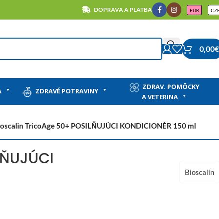
DOPRAVA A PLATBA
EUR
CZ
0,00
€
ZDRAV. POMÔCKY
A
ZDRAVÉ POTRAVINY
A VETERINA
ioscalin TricoAge 50+ POSILŇUJÚCI KONDICIONÉR 150 ml
LŇUJÚCI
Bioscalin