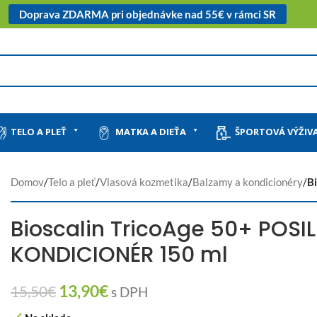
Doprava ZDARMA pri objednávke nad 55€ v rámci SR
TELO A PLEŤ
MATKA A DIEŤA
ŠPORTOVÁ VÝŽIV
Domov
/
Telo a pleť
/
Vlasová kozmetika
/
Balzamy a kondicionéry
/
B
Bioscalin TricoAge 50+ POSI
KONDICIONÉR 150 ml
13,90
€
15,50
€
s DPH