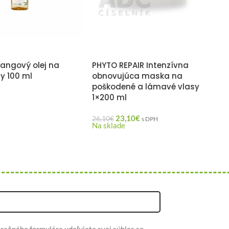
angový olej na
PHYTO REPAIR Intenzívna
y 100 ml
obnovujúca maska na
poškodené a lámavé vlasy
1×200 ml
H
23,10
€
26,10
€
s DPH
Na sklade
račného formulára udeľujete svoj súhlas so