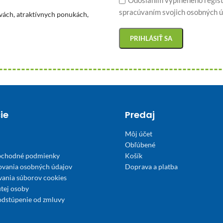
spracúvaním svojich osobných ú
vách, atraktívnych ponukách,
ie
Predaj
Môj účet
Obľúbené
bchodné podmienky
Košík
ovania osobných údajov
Doprava a platba
́vania súborov cookies
tej osoby
odstúpenie od zmluvy