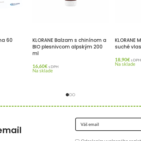
na 60
KLORANE Balzam s chinínom a
KLORANE M
BIO plesnivcom alpským 200
suché vlas
ml
18,90
€
s DP
Na sklade
16,60
€
s DPH
Na sklade
email
Odoslaním vyplneného regist