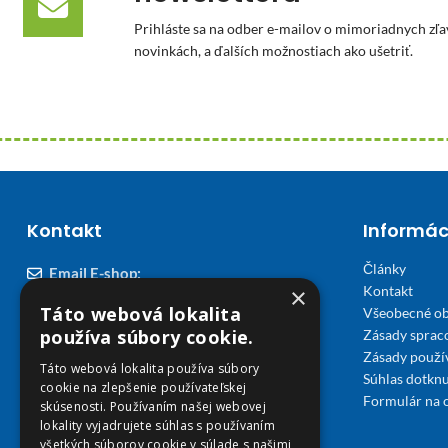
Prihláste sa na odber e-mailov o mimoriadnych zľa
novinkách, a ďalších možnostiach ako ušetriť.
Kontakt
Informác
Články
Email E-shop:
×
Kontakt
podpora@viplekaren.sk
Táto webová lokalita
Všeobecné o
Telefón E-shop:
používa súbory cookie.
Zásady sprac
Zásady použi
0911 678 900
(Po - Pia 7:30 - 15:30)
Táto webová lokalita používa súbory
Súhlas dotknu
cookie na zlepšenie používateľskej
Telefón kamenná Lekáreň VIP Košice:
Formulár na 
skúsenosti. Používaním našej webovej
055 307 78 30
lokality vyjadrujete súhlas s používaním
všetkých súborov cookie v súlade s našimi