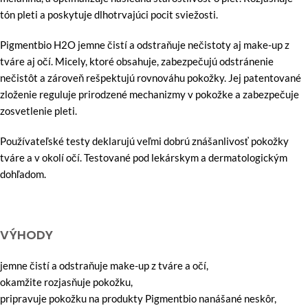
tón pleti a poskytuje dlhotrvajúci pocit sviežosti.
Pigmentbio H2O jemne čistí a odstraňuje nečistoty aj make-up z
tváre aj očí. Micely, ktoré obsahuje, zabezpečujú odstránenie
nečistôt a zároveň rešpektujú rovnováhu pokožky. Jej patentované
zloženie reguluje prirodzené mechanizmy v pokožke a zabezpečuje
zosvetlenie pleti.
Používateľské testy deklarujú veľmi dobrú znášanlivosť pokožky
tváre a v okolí očí. Testované pod lekárskym a dermatologickým
dohľadom.
VÝHODY
jemne čistí a odstraňuje make-up z tváre a očí,
okamžite rozjasňuje pokožku,
pripravuje pokožku na produkty Pigmentbio nanášané neskôr,