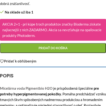
dobrá znášanlivosť.
Na sklade už iba 1
AKCIA 2+1 - pri kúpe troch produktov značky Bioderma získate
najlacnejší z nich ZADARMO. Akcia sa nevzťahuje na opaľovacie
produkty Photoderm.
PRIDAŤ DO KOŠÍKA
Pridať k obľúbeným
POPIS
Micelárna voda Pigmentbio H2O
je prispôsobená špeciálne
pre
potreby hyperpigmentovanej pokožky
. Pomáha predchádzať vzniku
tmavých škvŕn spôsobených nadmernou produkciou a hromadením
melanínu, a optimalizuje následnú starostlivosť o pleť. Rozjasňuje