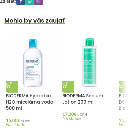
Zdieľať:
Mohlo by vás zaujať
BIODERMA Hydrabio
BIODERMA Sébium
BIODE
H2O micelárna voda
Lotion 200 ml
DS+ G
500 ml
čistia
17,20
€
s DPH
Na sklade
15,00
€
16,70
€
s DPH
Na sklade
Na skl