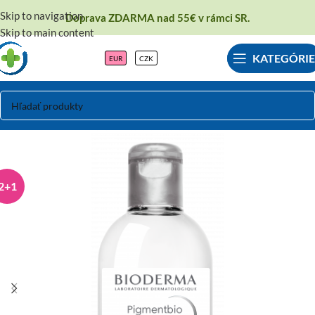
Skip to navigation
Doprava ZDARMA nad 55€ v rámci SR.
Skip to main content
KATEGÓRIE
EUR
CZK
2+1