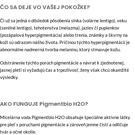
ČO SA DEJE VO VAŠEJ POKOŽKE?
Či už sa jedná o dôsledok pôsobenia slnka (solárne lentigo), veku
(senilné lentigo), tehotenstva (melazma), jaziev či pupienkov
(pozápalová hyperpigmentácia) alebo trenia, známky a škvrny na
koži sú odrazom nášho života. Príčinou týchto hyperpigmentácií je
abnormálne nadmerná tvorba melanínu, ktorý stmavuje kožu.
Odstránenie týchto porúch pigmentácie a návrat k zjednotenej,
jasnej pleti si vyžadujú čas a trpezlivosť, ženy však chcú okamžité
výsledky.
AKO FUNGUJE Pigmentbio H2O?
Micelárna voda Pigmentbio H2O obsahuje špeciálne aktívne látky
pre pleť s poruchami pigmentácie a zároveň jemne čistí a odličuje
tvár a očné okolie.