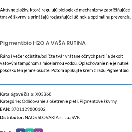
Aktívne zložky, ktoré regulujú biologické mechanizmy zapríčiňujúce
tmavé škvrny a prinášajú rozjasňujúci účinok a optimálnu prevenciu.
Pigmentbio H2O A VAŠA RUTINA
Ráno i večer očistite/odlíčte tvár vrátane očných partií a dekolt
vatovým tampónom s micelárnou vodou. Oplachovanie nie je nutné,
pokožku len jemne osušte. Potom aplikujte krém z radu Pigmentbio.
Katalógové číslo:
X03368
Kategórie:
Odličovanie a ošetrenie pleti
,
Pigmentové škvrny
EAN:
3701129800102
Distribútor:
NAOS SLOVAKIA s. r. o., SVK