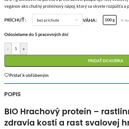
vegánov ako chutný proteínový nápoj, ktorý sa skvele rozpúšťa a 
PRÍCHUŤ
VÁHA
500 g
Vy
Odosielame do 5 pracovných dní
-
+
PRIDAŤ DO KOŠÍKA
Pridať k obľúbeným
POPIS
BIO Hrachový proteín – rastli
zdravia kostí a rast svalovej 