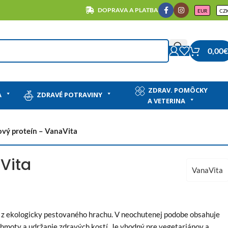
DOPRAVA A PLATBA
EUR
CZ
0,00
€
ZDRAV. POMÔCKY
A
ZDRAVÉ POTRAVINY
A VETERINA
vý proteín – VanaVita
Vita
VanaVita
v z ekologicky pestovaného hrachu. V neochutenej podobe obsahuje
j hmoty a udržanie zdravých kostí. Je vhodný pre vegetariánov a