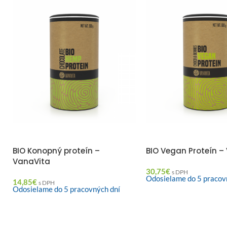
BIO Konopný proteín –
BIO Vegan Proteín –
VanaVita
30,75
€
s DPH
Odosielame do 5 pracov
14,85
€
s DPH
Odosielame do 5 pracovných dní