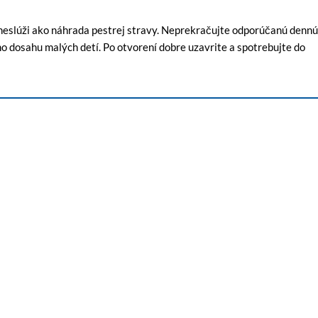
t neslúži ako náhrada pestrej stravy. Neprekračujte odporúčanú dennú
o dosahu malých detí. Po otvorení dobre uzavrite a spotrebujte do