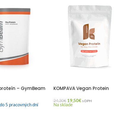
proteín – GymBeam
KOMPAVA Vegan Protein
19,50
€
24,30
€
H
s DPH
do 5 pracovných dní
Na sklade