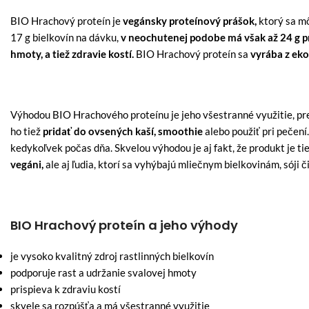
BIO Hrachový proteín je
vegánsky proteínový prášok,
ktorý sa m
17 g bielkovín na dávku,
v neochutenej podobe má však až 24 g p
hmoty, a tiež zdravie kostí.
BIO Hrachový proteín sa
vyrába z eko
Výhodou BIO Hrachového proteínu je jeho všestranné využitie, p
ho tiež
pridať do ovsených kaší, smoothie
alebo použiť pri pečení
kedykoľvek počas dňa. Skvelou výhodou je aj fakt, že produkt je ti
vegáni,
ale aj ľudia, ktorí sa vyhýbajú mliečnym bielkovinám, sóji č
BIO Hrachový proteín a jeho výhody
je vysoko kvalitný zdroj rastlinných bielkovín
podporuje rast a udržanie svalovej hmoty
prispieva k zdraviu kostí
skvele sa rozpúšťa a má všestranné využitie