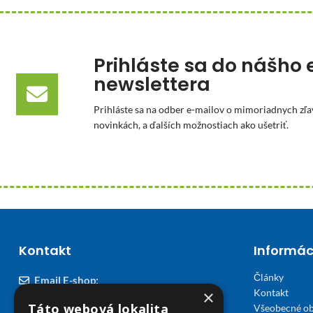
Prihláste sa do nášho 
newslettera
Prihláste sa na odber e-mailov o mimoriadnych zľa
novinkách, a ďalších možnostiach ako ušetriť.
Kontakt
Informác
Články
Email E-shop:
×
Kontakt
podpora@viplekaren.sk
Táto webová lokalita
Všeobecné o