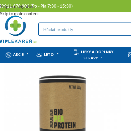
0911 678 900 (Po - Pia 7:30 - 15:30)
Skip to navigation
Skip to main content
LIEKY A DOPLNKY
AKCIE
LETO
STRAVY