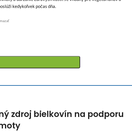
poslúži kedykoľvek počas dňa.
mazať
nný zdroj bielkovín na podporu
hmoty