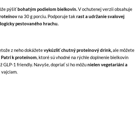
ôže pýšiť
bohatým podielom bielkovín.
V ochutenej verzii obsahuje
roteínov
na 30 g porciu. Podporuje tak
rast a udržanie svalovej
logicky pestovaného hrachu.
retože z neho dokážete
vykúzliť chutný proteínový drink,
ale môžete
.
Patrí k proteínom
, ktoré sú vhodné na rýchle doplnenie bielkovín
ež GLP-1 friendly. Navyše, dopriať si ho môžu
nielen vegetariáni a
i vajciam.