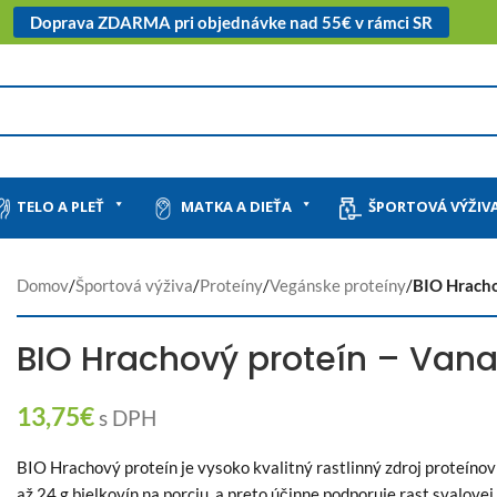
Doprava ZDARMA pri objednávke nad 55€ v rámci SR
TELO A PLEŤ
MATKA A DIEŤA
ŠPORTOVÁ VÝŽIV
Domov
/
Športová výživa
/
Proteíny
/
Vegánske proteíny
/
BIO Hracho
BIO Hrachový proteín – Vana
13,75
€
s DPH
BIO Hrachový proteín je vysoko kvalitný rastlinný zdroj proteíno
až 24 g bielkovín na porciu, a preto účinne podporuje rast svalove