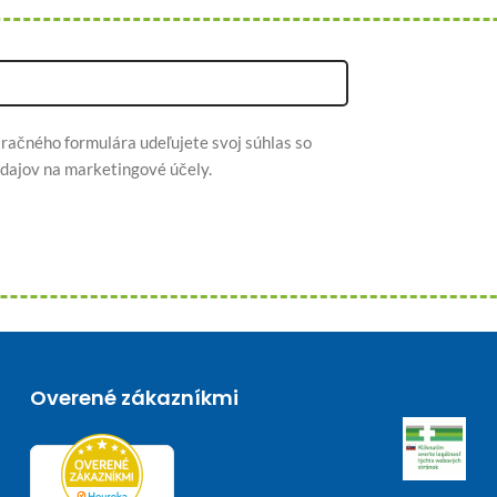
račného formulára udeľujete svoj súhlas so
dajov na marketingové účely.
Overené zákazníkmi