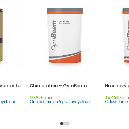
 VanaVita
Chia proteín – GymBeam
Hrachový 
10,95
€
16,45
€
s DPH
s DP
ných dní
Odosielame do 5 pracovných dní
Odosielame 