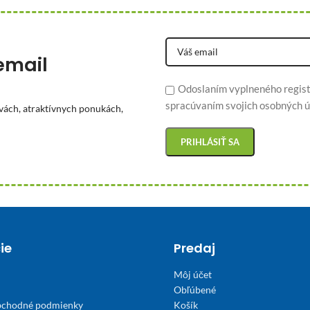
email
Odoslaním vyplneného regist
spracúvaním svojich osobných ú
vách, atraktívnych ponukách,
ie
Predaj
Môj účet
Obľúbené
bchodné podmienky
Košík