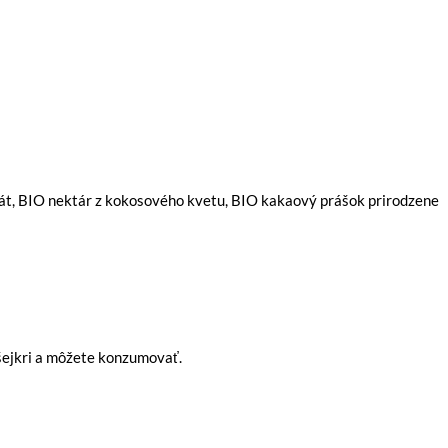
át, BIO nektár z kokosového kvetu, BIO kakaový prášok prirodzene
 šejkri a môžete konzumovať.