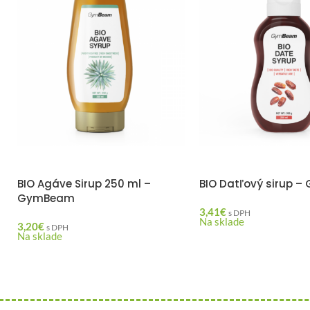
BIO Agáve Sirup 250 ml –
BIO Datľový sirup 
GymBeam
3,41
€
s DPH
Na sklade
3,20
€
s DPH
Na sklade