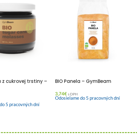
 z cukrovej trstiny –
BIO Panela – GymBeam
m
3,74
€
s DPH
Odosielame do 5 pracovných dní
do 5 pracovných dní