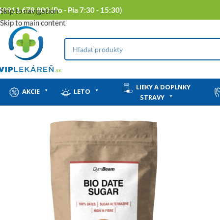
0911 678 900 (Po - Pia 7:30 - 15:30)
Skip to navigation
Skip to main content
LIEKY A DOPLNKY
AKCIE
LETO
STRAVY