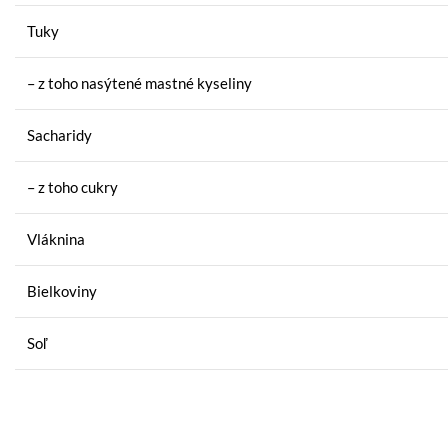
Tuky
– z toho nasýtené mastné kyseliny
Sacharidy
– z toho cukry
Vláknina
Bielkoviny
Soľ