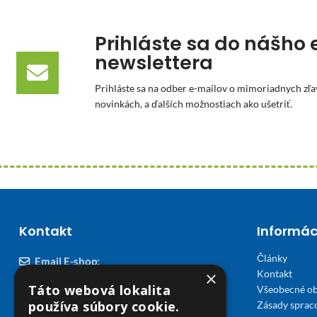
Prihláste sa do nášho 
newslettera
Prihláste sa na odber e-mailov o mimoriadnych zľa
novinkách, a ďalších možnostiach ako ušetriť.
Kontakt
Informác
Články
Email E-shop:
×
Kontakt
podpora@viplekaren.sk
Táto webová lokalita
Všeobecné o
Telefón E-shop:
používa súbory cookie.
Zásady sprac