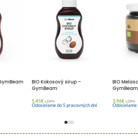
– GymBeam
BIO Kokosový sirup –
BIO Melasa
GymBeam
GymBea
5,45
€
3,96
€
s DPH
s DPH
Odosielame do 5 pracovných dní
Odosielame 