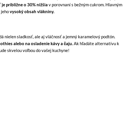
 je približne o 30% nižšia
v porovnaní s bežným cukrom. Hlavným
e jeho
vysoký obsah vlákniny.
dá nielen sladkosť, ale aj vláčnosť a jemný karamelový podtón.
othies alebo na osladenie kávy a čaju.
Ak hľadáte alternatívu k
bude skvelou voľbou do vašej kuchyne!