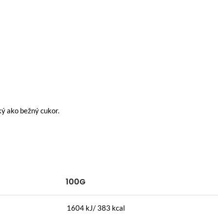
ký ako bežný cukor.
100G
1604 kJ/ 383 kcal