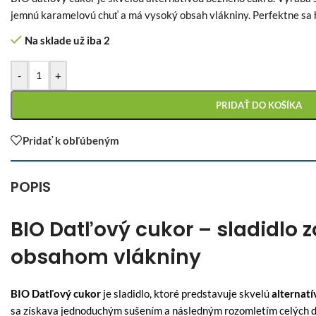
jemnú karamelovú chuť a má vysoký obsah vlákniny. Perfektne sa h
Na sklade už iba 2
-
+
PRIDAŤ DO KOŠÍKA
Pridať k obľúbeným
POPIS
BIO Datľový cukor – sladidlo 
obsahom vlákniny
BIO Datľový cukor
je sladidlo, ktoré predstavuje skvelú
alternat
sa získava jednoduchým sušením a následným rozomletím celých da