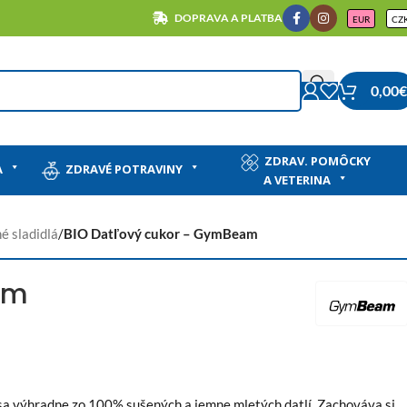
DOPRAVA A PLATBA
EUR
CZ
0,00
€
ZDRAV. POMÔCKY
A
ZDRAVÉ POTRAVINY
A VETERINA
é sladidlá
/
BIO Datľový cukor – GymBeam
am
 sa výhradne zo 100% sušených a jemne mletých datlí. Zachováva si