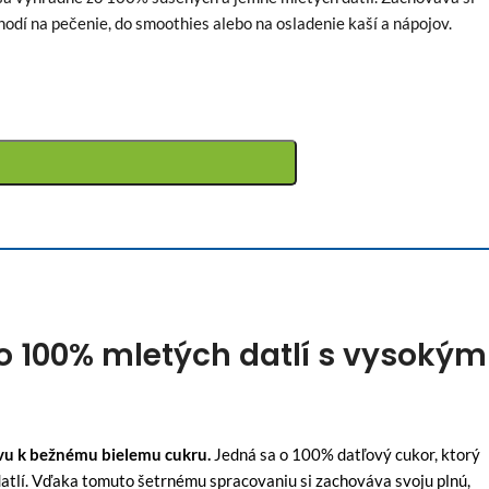
odí na pečenie, do smoothies alebo na osladenie kaší a nápojov.
zo 100% mletých datlí s vysokým
ívu k bežnému bielemu cukru.
Jedná sa o 100% datľový cukor, ktorý
tlí. Vďaka tomuto šetrnému spracovaniu si zachováva svoju plnú,