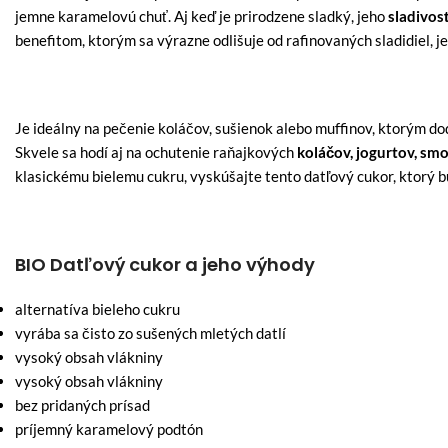
jemne karamelovú chuť. Aj keď je prirodzene sladký, jeho
sladivosť
benefitom, ktorým sa výrazne odlišuje od rafinovaných sladidiel, j
Je ideálny na pečenie koláčov, sušienok alebo muffinov, ktorým do
Skvele sa hodí aj na ochutenie raňajkových
koláčov, jogurtov, smo
klasickému bielemu cukru, vyskúšajte tento datľový cukor, ktorý 
BIO Datľový cukor a jeho výhody
alternatíva bieleho cukru
vyrába sa čisto zo sušených mletých datlí
vysoký obsah vlákniny
vysoký obsah vlákniny
bez pridaných prísad
príjemný karamelový podtón