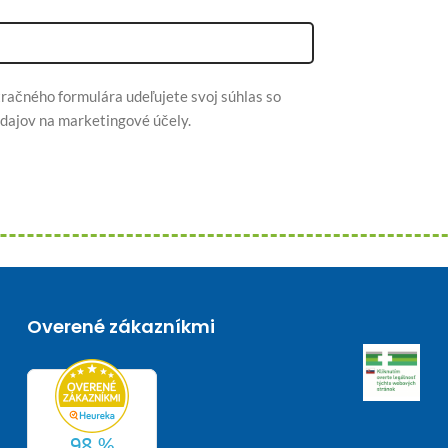
račného formulára udeľujete svoj súhlas so
dajov na marketingové účely.
Overené zákazníkmi