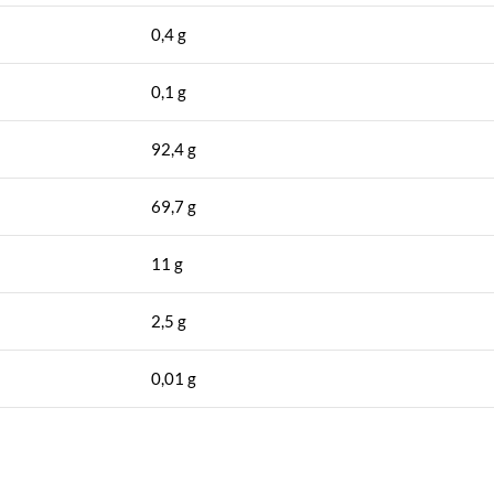
0,4 g
0,1 g
92,4 g
69,7 g
11 g
2,5 g
0,01 g