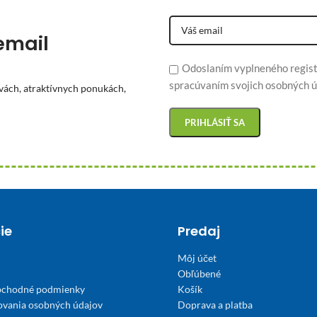
email
Odoslaním vyplneného regist
spracúvaním svojich osobných ú
vách, atraktívnych ponukách,
ie
Predaj
Môj účet
Obľúbené
bchodné podmienky
Košík
ovania osobných údajov
Doprava a platba