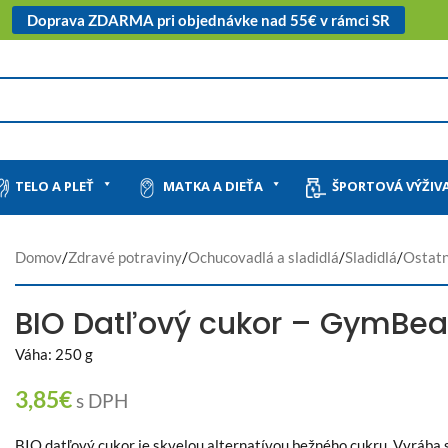
Doprava ZDARMA pri objednávke nad 55€ v rámci SR
TELO A PLEŤ
MATKA A DIEŤA
ŠPORTOVÁ VÝŽIV
Domov
/
Zdravé potraviny
/
Ochucovadlá a sladidlá
/
Sladidlá
/
Ostatn
BIO Datľový cukor – GymBe
Váha: 250 g
3,85
€
s DPH
BIO datľový cukor je skvelou alternatívou bežného cukru. Vyrába