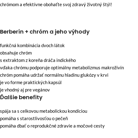
chrómom a efektívne obohaťte svoj zdravý životný štýl!
Berberín + chróm a jeho výhody
funkčná kombinácia dvoch látok
obsahuje chróm
s extraktom z koreňa dráča indického
vďaka chrómu podporuje optimálny metabolizmus makroživín
chróm pomáha udržať normálnu hladinu glukózy v krvi
je vo forme praktických kapsúl
je vhodný aj pre vegánov
Ďalšie benefity
spája sa s celkovou metabolickou kondíciou
pomáha s starostlivosťou o pečeň
pomáha dbať o reprodukčné zdravie a močové cesty