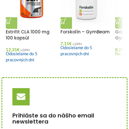
Extrifit CLA 1000 mg
Forskolín – GymBeam
Garci
100 kapsúl
GymB
7,15
€
s DPH
Odosielame do 5
12,35
€
8,25
€
s DPH
Odosielame do 5
pracovných dní
Na skl
pracovných dní
Prihláste sa do nášho email
newslettera