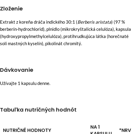
Zloženie
Extrakt z koreňa dráča indického 30:1 (
Berberis aristata
) (97 %
berberín-hydrochlorid), plnidlo (mikrokryštalická celulóza), kapsula
(hydroxypropylmethylcelulóza), protihrudkujúca látka (horečnaté
soli mastných kyselín), pikolinát chromitý.
Dávkovanie
Užívajte 1 kapsulu denne.
Tabuľka nutričných hodnôt
NA 1
NUTRIČNÉ HODNOTY
*NRV
KAPSULU