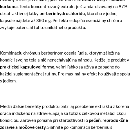
kurkuma
. Tento koncentrovaný extrakt je štandardizovaný na 97%
obsah aktívnej látky
berberinhydrochloridu
, ktorého v jednej
kapsule nájdete až 380 mg. Perfektne dopĺňa esenciálny chróm a
zvyšuje potenciál tohto unikátneho produktu.
Kombináciu chrómu s berberínom ocenia ľudia, ktorým záleží na
kondícii svojho tela a nič nenechávajú na náhodu. Keďže je produkt v
praktickej kapsulovej forme
, veľmi ľahko sa užíva a zapadne do
každej suplementačnej rutiny. Pre maximálny efekt ho užívajte spolu
s jedlom.
Medzi ďalšie benefity produktu patrí aj pôsobenie extraktu z koreňa
dráča indického na zdravie. Spája sa totiž s celkovou metabolickou
kondíciou. Zároveň pomáha pri starostlivosti o
pečeň
,
reprodukčné
zdravie
a močové cesty.
Siahnite po kombinácii berberínu s