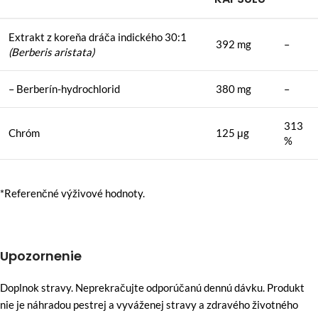
Extrakt z koreňa dráča indického 30:1
392 mg
–
(Berberis aristata)
– Berberín-hydrochlorid
380 mg
–
313
Chróm
125 μg
%
*Referenčné výživové hodnoty.
Upozornenie
Doplnok stravy. Neprekračujte odporúčanú dennú dávku. Produkt
nie je náhradou pestrej a vyváženej stravy a zdravého životného