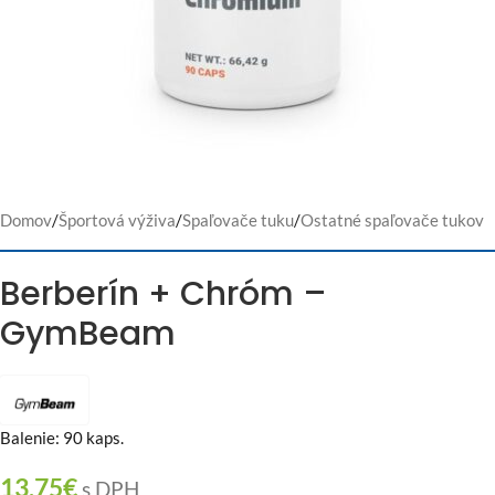
Domov
/
Športová výživa
/
Spaľovače tuku
/
Ostatné spaľovače tukov
Berberín + Chróm –
GymBeam
Balenie: 90 kaps.
13,75
€
s DPH