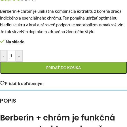
Berberín + chróm je unikátna kombinácia extraktu z koreňa dráča
indického a esenciálneho chrómu. Ten pomáha udržať optimálnu
hladinu cukru v krvi a zároveň podporuje metabolizmus makroživín.
Je tak skvelým doplnkom zdravého životného štýlu.
Na sklade
-
+
PRIDAŤ DO KOŠÍKA
Pridať k obľúbeným
POPIS
Berberín + chróm je funkčná