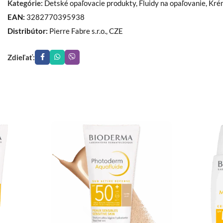
Kategórie:
Detské opaľovacie produkty
,
Fluidy na opaľovanie
,
Kré
EAN:
3282770395938
Distribútor:
Pierre Fabre s.r.o., CZE
Zdieľať: