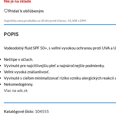
Nie je na sklade
Pridať k obľúbeným
Najnižšia cena produktu za 30 dní pred zľavou:
33,40
€
s DPH
POPIS
Vodeodolný fluid SPF 50+, s veľmi vysokou ochranou proti UVA a UVB
Neštípe v očiach.
Vyvinuté pre najcitlivejšiu pleť a najnáročnejšie podmienky.
Veľmi vysoká znášanlivosť.
Vyvinuté s cieľom minimalizovať riziko vzniku alergických reakcií a
Nekomedogénny.
Viac na adc.sk
Katalógové číslo:
104555