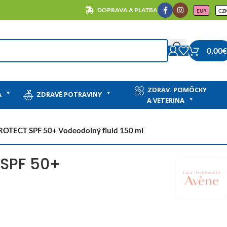
DOPRAVA A PLATBA
EUR
CZ
0,00
€
ZDRAV. POMÔCKY
A
ZDRAVÉ POTRAVINY
A VETERINA
OTECT SPF 50+ Vodeodolný fluid 150 ml
 SPF 50+