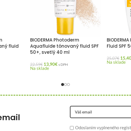
m
BIODERMA Photoderm
BIODERMA 
ný fluid
Aquafluide tónovaný fluid SPF
Fluid SPF 
50+, svetlý 40 ml
15,4
25,07
€
Na sklade
13,90
€
22,59
€
s DPH
Na sklade
email
Odoslaním vyplneného regist