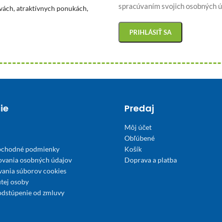
spracúvaním svojich osobných ú
vách, atraktívnych ponukách,
ie
Predaj
Môj účet
Obľúbené
bchodné podmienky
Košík
ovania osobných údajov
Doprava a platba
́vania súborov cookies
tej osoby
odstúpenie od zmluvy