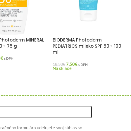
Photoderm MINERAL
BIODERMA Photoderm
50+ 75 g
PEDIATRICS mlieko SPF 50+ 100
ml
0
€
s DPH
7,50
€
18,30
€
s DPH
Na sklade
račného formulára udeľujete svoj súhlas so