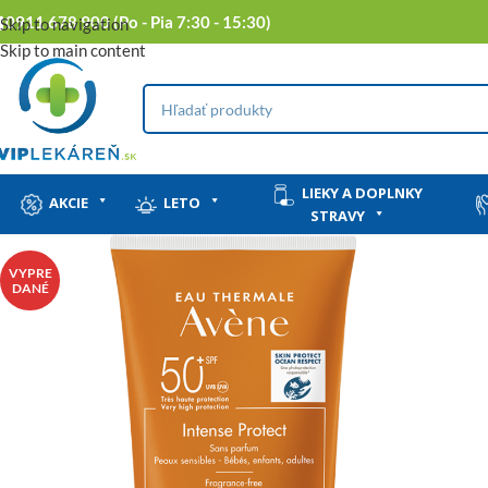
0911 678 900 (Po - Pia 7:30 - 15:30)
Skip to navigation
Skip to main content
LIEKY A DOPLNKY
AKCIE
LETO
STRAVY
VYPRE
DANÉ