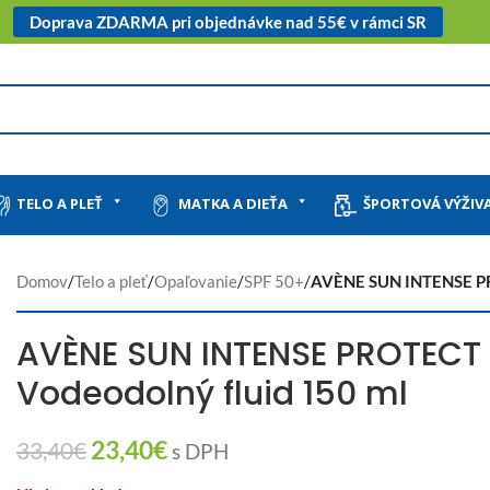
Doprava ZDARMA pri objednávke nad 55€ v rámci SR
TELO A PLEŤ
MATKA A DIEŤA
ŠPORTOVÁ VÝŽIV
Domov
/
Telo a pleť
/
Opaľovanie
/
SPF 50+
/
AVÈNE SUN INTENSE PR
AVÈNE SUN INTENSE PROTECT
Vodeodolný fluid 150 ml
23,40
€
33,40
€
s DPH