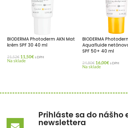
BIODERMA Photoderm AKN Mat
BIODERMA Photoder
krém SPF 30 40 ml
Aquafluide netónova
SPF 50+ 40 ml
11,50
€
21,52
€
s DPH
Na sklade
16,00
€
24,80
€
s DPH
Na sklade
Prihláste sa do nášho 
newslettera