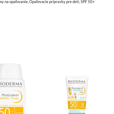
my na opaľovanie
,
Opaľovacie prípravky pre deti
,
SPF 50+