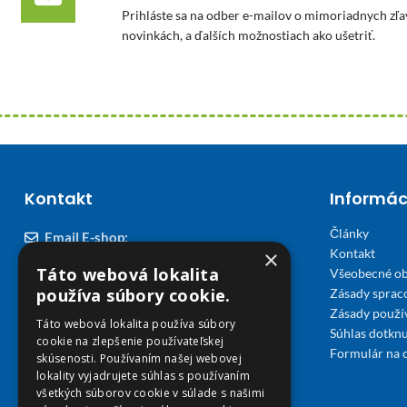
Prihláste sa na odber e-mailov o mimoriadnych zľa
novinkách, a ďalších možnostiach ako ušetriť.
Kontakt
Informác
Články
Email E-shop:
×
Kontakt
podpora@viplekaren.sk
Táto webová lokalita
Všeobecné o
Telefón E-shop:
používa súbory cookie.
Zásady sprac
Zásady použi
0911 678 900
(Po - Pia 7:30 - 15:30)
Táto webová lokalita používa súbory
Súhlas dotknu
cookie na zlepšenie používateľskej
Telefón kamenná Lekáreň VIP Košice:
Formulár na 
skúsenosti. Používaním našej webovej
055 307 78 30
lokality vyjadrujete súhlas s používaním
všetkých súborov cookie v súlade s našimi
(Po - Ne 8:00 - 18:00)