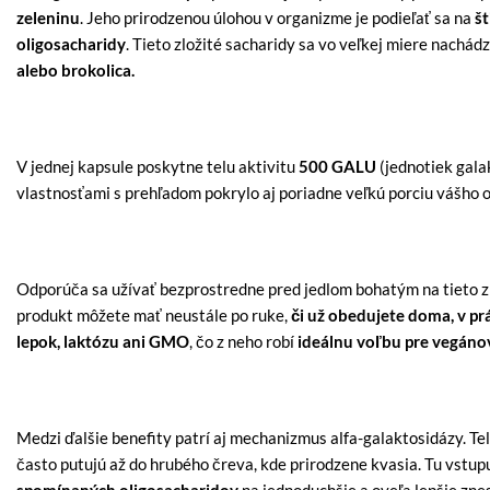
zeleninu
. Jeho prirodzenou úlohou v organizme je podieľať sa na
š
oligosacharidy
. Tieto zložité sacharidy sa vo veľkej miere nachád
alebo brokolica.
V jednej kapsule poskytne telu aktivitu
500 GALU
(jednotiek gala
vlastnosťami s prehľadom pokrylo aj poriadne veľkú porciu vášho 
Odporúča sa užívať bezprostredne pred jedlom bohatým na tieto 
produkt môžete mať neustále po ruke,
či už obedujete doma, v prác
lepok, laktózu ani GMO
, čo z neho robí
ideálnu voľbu pre vegánov
Medzi ďalšie benefity patrí aj mechanizmus alfa-galaktosidázy. Tel
často putujú až do hrubého čreva, kde prirodzene kvasia. Tu vstu