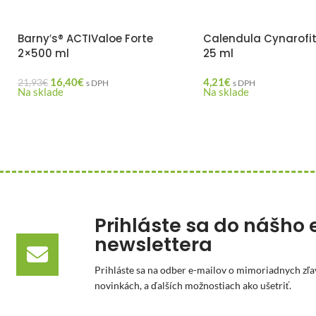
Barny′s® ACTIValoe Forte
Calendula Cynarofi
2×500 ml
25 ml
16,40
€
4,21
€
21,93
€
s DPH
s DPH
Na sklade
Na sklade
Prihláste sa do nášho 
newslettera
Prihláste sa na odber e-mailov o mimoriadnych zľa
novinkách, a ďalších možnostiach ako ušetriť.