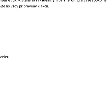
iteľné cukry. Stane sa tak
ideálnym partnerom
pre vaše spokojné
te ho vždy pripravený k akcii.
leninu