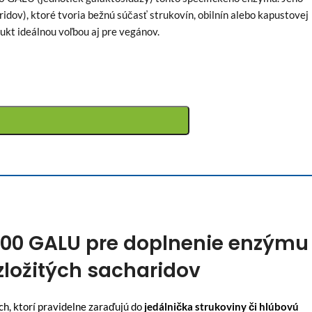
ridov), ktoré tvoria bežnú súčasť strukovín, obilnín alebo kapustovej
ukt ideálnou voľbou aj pre vegánov.
500 GALU pre doplnenie enzýmu
zložitých sacharidov
h, ktorí pravidelne zaraďujú do
jedálnička strukoviny či hlúbovú