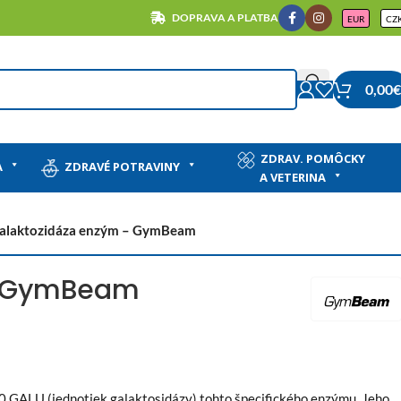
DOPRAVA A PLATBA
EUR
CZ
0,00
€
ZDRAV. POMÔCKY
A
ZDRAVÉ POTRAVINY
A VETERINA
galaktozidáza enzým – GymBeam
 – GymBeam
00 GALU (jednotiek galaktosidázy) tohto špecifického enzýmu. Jeho