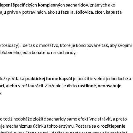
tiepení špecifických komplexných sacharidov
, známych ako
zajú práve v potravinách, ako sú
fazuľa, šošovica, cícer, kapusta
ktosidázy). Ide tak o množstvo, ktoré je koncipované tak, aby svojimi
obľúbeného jedla bohatého na sacharidy.
zložky. Vďaka
praktickej forme kapsúl
je použitie veľmi jednoduché a
i, alebo v reštaurácii.
Zloženie je
čisto rastlinné, neobsahuje
.
o totiž nedokáže zložité sacharidy samo efektívne stráviť, a preto
puje mechanizmus účinku tohto enzýmu. Postará sa o
rozštiepenie