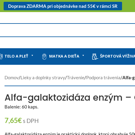
Doprava ZDARMA pri objednávke nad 55€ v rámci SR
TELO A PLEŤ
MATKA A DIEŤA
ŠPORTOVÁ VÝŽIV
Domov
/
Lieky a doplnky stravy
/
Trávenie
/
Podpora trávenia
/
Alfa-
Alfa-galaktozidáza enzým
Balenie: 60 kaps.
7,65
€
s DPH
Alfa-galaktosidáza enzým je praktický doplnok, ktorý obsahuje 5