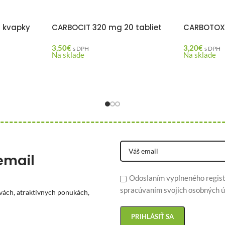
t kvapky
CARBOCIT 320 mg 20 tabliet
CARBOTOX 
3,50
€
3,20
€
s DPH
s DPH
Na sklade
Na sklade
email
Odoslaním vyplneného regist
spracúvaním svojich osobných ú
vách, atraktívnych ponukách,