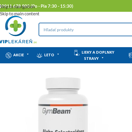
0911 678 900 (Po - Pia 7:30 - 15:30)
Skip to navigation
Skip to main content
LIEKY A DOPLNKY
AKCIE
LETO
STRAVY