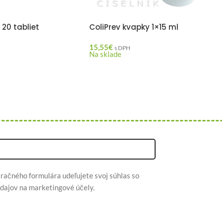
20 tabliet
ColiPrev kvapky 1×15 ml
15,55
€
s DPH
Na sklade
račného formulára udeľujete svoj súhlas so
dajov na marketingové účely.