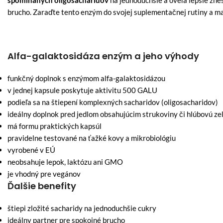
spomínaných oligosacharidov
na jednoduchšie a oveľa lepšie znes
brucho. Zaraďte tento enzým do svojej suplementačnej rutiny a maj
Alfa-galaktosidáza enzým a jeho výhody
funkčný doplnok s enzýmom alfa-galaktosidázou
v jednej kapsule poskytuje aktivitu 500 GALU
podieľa sa na štiepení komplexných sacharidov (oligosacharidov)
ideálny doplnok pred jedlom obsahujúcim strukoviny či hlúbovú ze
má formu praktických kapsúl
pravidelne testované na ťažké kovy a mikrobiológiu
vyrobené v EÚ
neobsahuje lepok, laktózu ani GMO
je vhodný pre vegánov
Ďalšie benefity
štiepi zložité sacharidy na jednoduchšie cukry
ideálny partner pre spokojné brucho