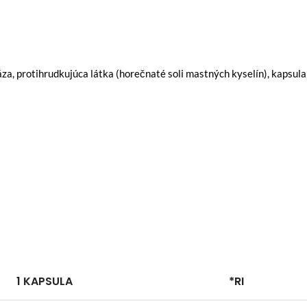
áza, protihrudkujúca látka (horečnaté soli mastných kyselín), kapsula
1 KAPSULA
*RI