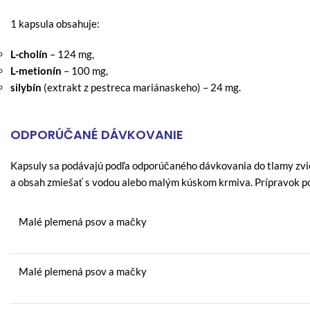
1 kapsula obsahuje:
L-cholín
– 124 mg,
L-metionín
– 100 mg,
silybín
(extrakt z pestreca mariánaskeho) – 24 mg.
ODPORÚČANÉ DÁVKOVANIE
Kapsuly sa podávajú podľa odporúčaného dávkovania do tlamy zvi
a obsah zmiešať s vodou alebo malým kúskom krmiva. Prípravok p
Malé plemená psov a mačky
Malé plemená psov a mačky