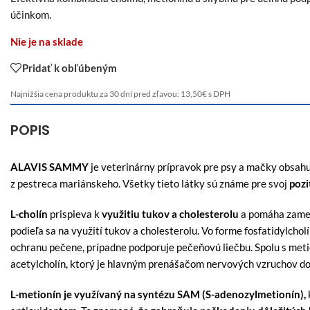
účinkom.
Nie je na sklade
Pridať k obľúbeným
Najnižšia cena produktu za 30 dní pred zľavou:
13,50
€
s DPH
POPIS
ALAVIS SAMMY
je veterinárny prípravok pre psy a mačky obsah
z pestreca mariánskeho. Všetky tieto látky sú známe pre svoj
pozi
L-cholín
prispieva k
využitiu tukov a cholesterolu
a pomáha zamedz
podieľa sa na využití tukov a cholesterolu. Vo forme fosfatidylch
ochranu pečene, prípadne podporuje pečeňovú liečbu. Spolu s met
acetylcholín, ktorý je hlavným prenášačom nervových vzruchov d
L-metionín je využívaný na syntézu SAM (S-adenozylmetionín),