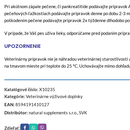
Pri akútnom zápale pečene, či pankreatitíde podávajte prípravo
pečeňových ťažkostiach podávajte prípravok denne po dobu 2-3 me
poškodením pečene podávajte prípravok 2x týždenne dlhodobo po
V prípade, že Váš pes užíva lieky, odporúčame pred podaním prípr
UPOZORNENIE
Veterinárny prípravok nie je náhradou veterinárnej starostlivost
na tmavom mieste pri teplote do 25 °C. Uchovávajte mimo dohľadu
Katalógové číslo:
X10235
Kategórie:
Veterinárne výživové doplnky
EAN:
8594191410127
Distribútor:
natural supplements s.r.o., SVK
Zdieľať: