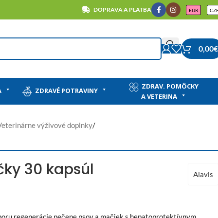
DOPRAVA A PLATBA
EUR
CZ
0,00
€
ZDRAV. POMÔCKY
A
ZDRAVÉ POTRAVINY
A VETERINA
Veterinárne výživové doplnky
/
ky 30 kapsúl
Alavis
odporu regenerácie pečene psov a mačiek s hepatoprotektívnym