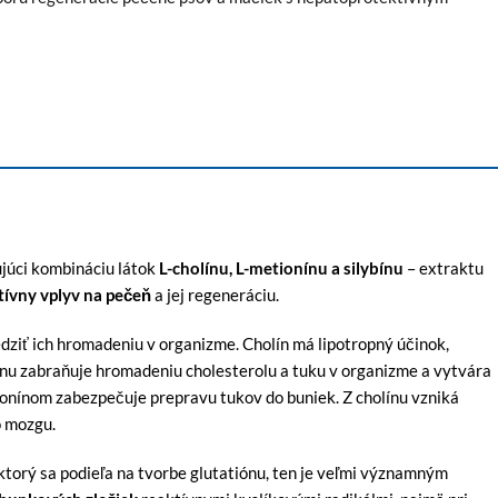
ujúci kombináciu látok
L-cholínu, L-metionínu a silybínu
– extraktu
tívny vplyv na pečeň
a jej regeneráciu.
iť ich hromadeniu v organizme. Cholín má lipotropný účinok,
olínu zabraňuje hromadeniu cholesterolu a tuku v organizme a vytvára
ionínom zabezpečuje prepravu tukov do buniek. Z cholínu vzniká
o mozgu.
ktorý sa podieľa na tvorbe glutatiónu, ten je veľmi významným