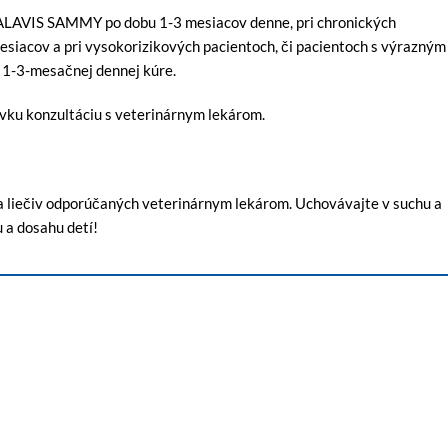
k ALAVIS SAMMY po dobu 1-3 mesiacov denne, pri chronických
siacov a pri vysokorizikových pacientoch, či pacientoch s výrazným
 1-3-mesačnej dennej kúre.
avku konzultáciu s veterinárnym lekárom.
i a liečiv odporúčaných veterinárnym lekárom. Uchovávajte v suchu a
 a dosahu detí!