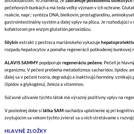
antioxidantom. To znamená, že
zabraňuje poškodeniu dôležitých
pečeňových bunkách a má teda veľký význam v ich ochrane. Gluta
reakcie, napr.: syntéza DNA, bielkovín, prostaglandínu, aminokysel
gastrointestinálny systém a ďalej vplyv na pľúca. Je rozhodujúci v 
kofaktorom pre enzým glutatión peroxidázu.
Silybín
extrakt z pestreca mariánskeho vykazuje
hepatoprotektí
rozpadu hepatocytov a pomáha regenerácii poškodenej bunkovej
ALAVIS SAMMY
popdporuje
regeneráciu pečene
. Pečeň je hlav
organizmu. V pečeni prebieha metabolizmus sacharidov, lipidov, a
ďalej sa v pečeni tvoria, degradujú a inaktivujú hormóny, vznikajú
(lipidov a glykogénu), železa a vitamínov.
Súčasné užívanie týchto látok má výrazný pozitívny vplyv na rege
V poslednej dobe si
látka SAM
nachádza uplatnenie aj pri kognitív
zvyšujúcim sa vekom týchto zvierat sa u nich stretávame s rozvo
HLAVNÉ ZLOŽKY