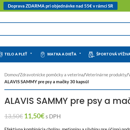
Doprava ZDARMA pri objednávke nad 55€ v rámci SR
TELO A PLEŤ
MATKA A DIEŤA
ŠPORTOVÁ VÝŽIV
Domov
/
Zdravotnícke pomôcky a veterina
/
Veterinárne produkty
/
ALAVIS SAMMY pre psy a mačky 30 kapsúl
ALAVIS SAMMY pre psy a mač
11,50
€
13,50
€
s DPH
Efektívna kombinácia cholínu, metionínu a silybínu pre účinnú p