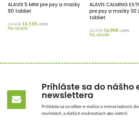
ALAVIS 5 MINI pre psy a mačky
ALAVIS CALMING EXTR
90 tabliet
pre psy a mačky 30 
tabliet
14,11
€
16,60
€
s DPH
Na sklade
16,90
€
20,34
€
s DPH
Na sklade
Prihláste sa do nášho 
newslettera
Prihláste sa na odber e-mailov o mimoriadnych zľa
novinkách, a ďalších možnostiach ako ušetriť.