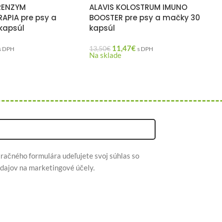
RENZYM
ALAVIS KOLOSTRUM IMUNO
APIA pre psy a
BOOSTER pre psy a mačky 30
kapsúl
kapsúl
11,47
€
13,50
€
s DPH
s DPH
Na sklade
račného formulára udeľujete svoj súhlas so
dajov na marketingové účely.