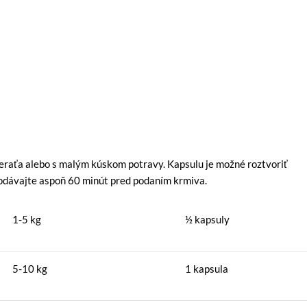
eraťa alebo s malým kúskom potravy. Kapsulu je možné roztvoriť
odávajte aspoň 60 minút pred podaním krmiva.
1-5 kg
½ kapsuly
5-10 kg
1 kapsula