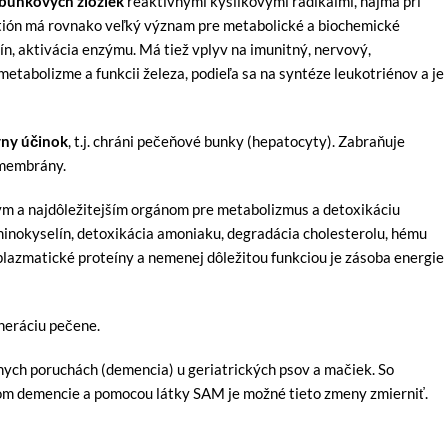
 bunkových zložiek
reaktívnymi kyslíkovými radikálmi, najmä pri
tión má rovnako veľký význam pre metabolické a biochemické
ín, aktivácia enzýmu. Má tiež vplyv na imunitný, nervový,
metabolizme a funkcii železa, podieľa sa na syntéze leukotriénov a je
vny účinok
, t.j. chráni pečeňové bunky (hepatocyty). Zabraňuje
 membrány.
ným a najdôležitejším orgánom pre metabolizmus a detoxikáciu
minokyselín, detoxikácia amoniaku, degradácia cholesterolu, hému
 plazmatické proteíny a nemenej dôležitou funkciou je zásoba energie
neráciu pečene.
nych poruchách (demencia) u geriatrických psov a mačiek. So
jom demencie a pomocou látky SAM je možné tieto zmeny zmierniť.