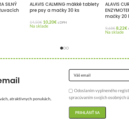
A SILNÝ
ALAVIS CALMING mäkké tablety
ALAVIS CU
žuvacích
pre psy a mačky 30 ks
ENZYMOTER
mačky 20 
10,20
€
14,50
€
s DPH
Na sklade
8,22
€
9,68
€
Na sklade
email
Odoslaním vyplneného regist
spracúvaním svojich osobných ú
vách, atraktívnych ponukách,