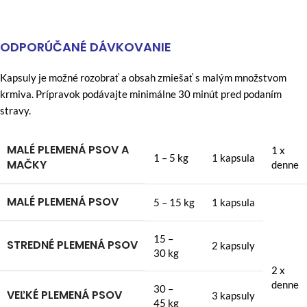
ODPORÚČANÉ DÁVKOVANIE
Kapsuly je možné rozobrať a obsah zmiešať s malým množstvom
krmiva. Prípravok podávajte minimálne 30 minút pred podaním
stravy.
MALÉ PLEMENÁ PSOV A
1 x
1 – 5 kg
1 kapsula
MAČKY
denne
MALÉ PLEMENÁ PSOV
5 – 15 kg
1 kapsula
15 –
STREDNÉ PLEMENÁ PSOV
2 kapsuly
30 kg
2 x
denne
30 –
VEĽKÉ PLEMENÁ PSOV
3 kapsuly
45 kg