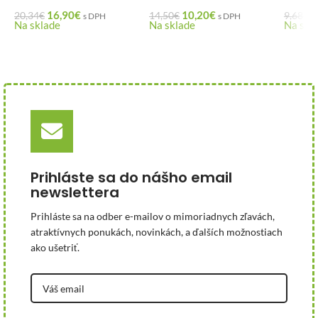
16,90
€
10,20
€
8
20,34
€
14,50
€
9,68
€
s DPH
s DPH
Na sklade
Na sklade
Na skl
Prihláste sa do nášho email
newslettera
Prihláste sa na odber e-mailov o mimoriadnych zľavách,
atraktívnych ponukách, novinkách, a ďalších možnostiach
ako ušetriť.