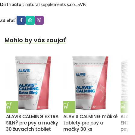
Distribútor:
natural supplements s.r.o., SVK
Zdieľať:
Mohlo by vás zaujať
ALAVIS CALMING EXTRA
ALAVIS CALMING mäkké
ALAVI
SILNÝ pre psy a mačky
tablety pre psy a
ENZYM
30 žuvacích tabliet
mačky 30 ks
psy a