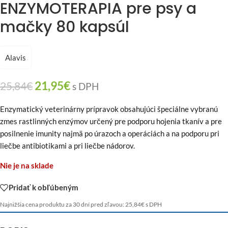
ENZYMOTERAPIA pre psy a
mačky 80 kapsúl
Alavis
21,95
€
25,84
€
s DPH
Enzymatický veterinárny prípravok obsahujúci špeciálne vybranú
zmes rastlinných enzýmov určený pre podporu hojenia tkanív a pre
posilnenie imunity najmä po úrazoch a operáciách a na podporu pri
liečbe antibiotikami a pri liečbe nádorov.
Nie je na sklade
Pridať k obľúbeným
Najnižšia cena produktu za 30 dní pred zľavou:
25,84
€
s DPH