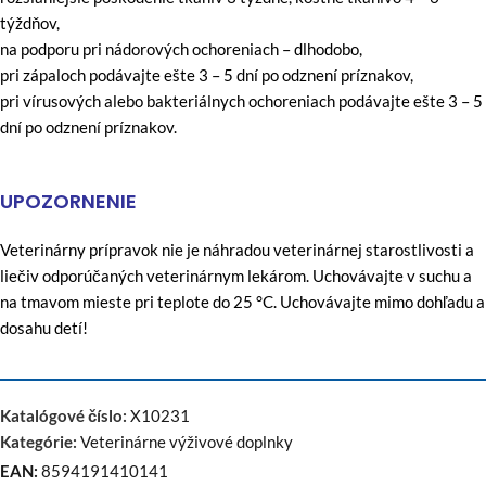
týždňov,
na podporu pri nádorových ochoreniach – dlhodobo,
pri zápaloch podávajte ešte 3 – 5 dní po odznení príznakov,
pri vírusových alebo bakteriálnych ochoreniach podávajte ešte 3 – 5
dní po odznení príznakov.
UPOZORNENIE
Veterinárny prípravok nie je náhradou veterinárnej starostlivosti a
liečiv odporúčaných veterinárnym lekárom. Uchovávajte v suchu a
na tmavom mieste pri teplote do 25 °C. Uchovávajte mimo dohľadu a
dosahu detí!
Katalógové číslo:
X10231
Kategórie:
Veterinárne výživové doplnky
EAN:
8594191410141