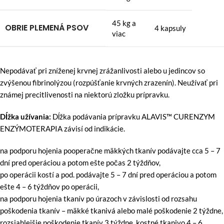
45 kg a
OBRIE PLEMENÁ PSOV
4 kapsuly
viac
Nepodávať pri zníženej krvnej zrážanlivosti alebo u jedincov so
zvýšenou fibrinolýzou (rozpúšťanie krvných zrazenín). Neužívať pri
známej precitlivenosti na niektorú zložku prípravku.
Dĺžka užívania:
Dĺžka podávania prípravku ALAVIS™ CURENZYM
ENZÝMOTERAPIA závisí od indikácie.
na podporu hojenia pooperačne mäkkých tkanív podávajte cca 5 – 7
dní pred operáciou a potom ešte počas 2 týždňov,
po operácii kostí a pod. podávajte 5 – 7 dní pred operáciou a potom
ešte 4 – 6 týždňov po operácii,
na podporu hojenia tkanív po úrazoch v závislosti od rozsahu
poškodenia tkanív – mäkké tkanivá alebo malé poškodenie 2 týždne,
rozsiahlejšie poškodenie tkanív 3 týždne, kostné tkanivo 4 – 6