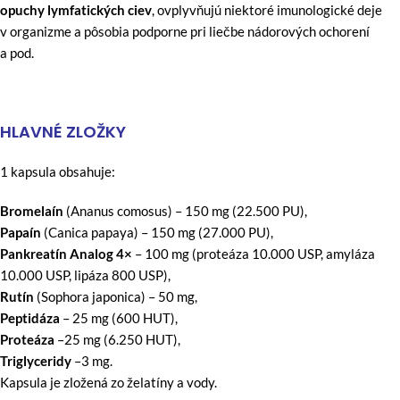
opuchy lymfatických ciev
, ovplyvňujú niektoré imunologické deje
v organizme a pôsobia podporne pri liečbe nádorových ochorení
a pod.
HLAVNÉ ZLOŽKY
1 kapsula obsahuje:
Bromelaín
(Ananus comosus) – 150 mg (22.500 PU),
Papaín
(Canica papaya) – 150 mg (27.000 PU),
Pankreatín Analog 4×
– 100 mg (proteáza 10.000 USP, amyláza
10.000 USP, lipáza 800 USP),
Rutín
(Sophora japonica) – 50 mg,
Peptidáza
– 25 mg (600 HUT),
Proteáza
–25 mg (6.250 HUT),
Triglyceridy
–3 mg.
Kapsula je zložená zo želatíny a vody.