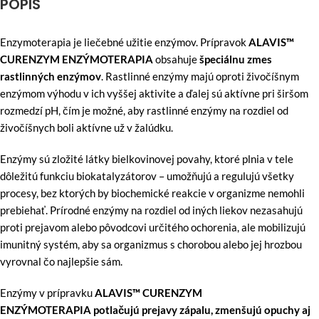
POPIS
Enzymoterapia je liečebné užitie enzýmov. Prípravok
ALAVIS™
CURENZYM ENZÝMOTERAPIA
obsahuje
špeciálnu zmes
rastlinných enzýmov
. Rastlinné enzýmy majú oproti živočíšnym
enzýmom výhodu v ich vyššej aktivite a ďalej sú aktívne pri širšom
rozmedzí pH, čím je možné, aby rastlinné enzýmy na rozdiel od
živočíšnych boli aktívne už v žalúdku.
Enzýmy sú zložité látky bielkovinovej povahy, ktoré plnia v tele
dôležitú funkciu biokatalyzátorov – umožňujú a regulujú všetky
procesy, bez ktorých by biochemické reakcie v organizme nemohli
prebiehať. Prírodné enzýmy na rozdiel od iných liekov nezasahujú
proti prejavom alebo pôvodcovi určitého ochorenia, ale mobilizujú
imunitný systém, aby sa organizmus s chorobou alebo jej hrozbou
vyrovnal čo najlepšie sám.
Enzýmy v prípravku
ALAVIS™ CURENZYM
ENZÝMOTERAPIA
potlačujú prejavy zápalu, zmenšujú opuchy aj